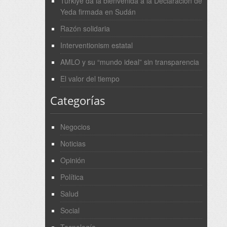
Türkiye da la bienvenida a la Declaración de
Yeda firmada en Sudán
Razón solidaria
Interventionism estatal
AMLO y su “mundo ideal” sin transparencia
El valor del tiempo
Categorías
Negocios
Noticias
Opinión
Política
Salud
Social
Tecnología