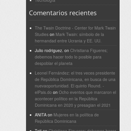
Comentarios recientes
The Twain Doctrine - Center for Mark Twain
Studies
on
Mark Twain: símbolo de la
hermandad entre Ucrania y EE. UU.
Julio rodriguez.
on
Christiana Figueres;
debemos hacer todo lo posible para
despoblar el planeta
Leonel Fernández: el tres veces presidente
de República Dominicana, en busca de una
nuevaoportunidad. El quinto Round. -
elPais.do
on
Ocho eventos que marcaron el
acontecer político en la República
Dominicana en 2020 y presagian el 2021
ANITA
on
Mujeres en la política de
República Dominicana
Toti
on
Christiana Figueres; debemos hacer