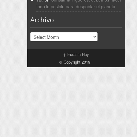
todo lo posible para despoblar el planeta
Archivo
Archivo
↑
Eurasia Hoy
© Copyright 2019