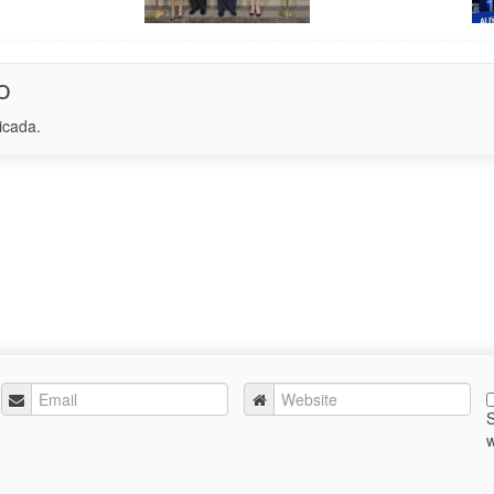
o
icada.
w