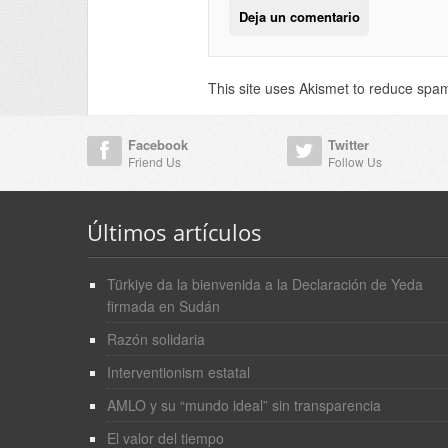
This site uses Akismet to reduce spa
Facebook
Twitter
Friend Us
Follow Us
Últimos artículos
Türkiye da la bienvenida a la Declaración de Yeda
firmada en Sudán
Razón solidaria
Interventionism estatal
AMLO y su “mundo ideal” sin transparencia
El valor del tiempo