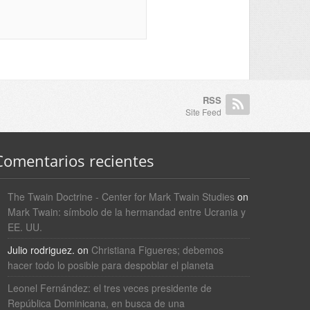
RSS
Site Feed
Comentarios recientes
The Twain Doctrine - Center for Mark Twain Studies
on
Mark Twain: símbolo de la hermandad entre Ucrania y
EE. UU.
Julio rodriguez.
on
Christiana Figueres; debemos
hacer todo lo posible para despoblar el planeta
Leonel Fernández: el tres veces presidente de
República Dominicana, en busca de una