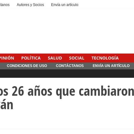
ctanos
Autores y Socios
Envía un artículo
PINIÓN
POLÍTICA
SALUD
SOCIAL
TECNOLOGÍA
CONDICIONES DE USO
CONTÁCTANOS
ENVÍA UN ARTÍCULO
Interventionism estatal
Los 26 años que cambiaron 
yán