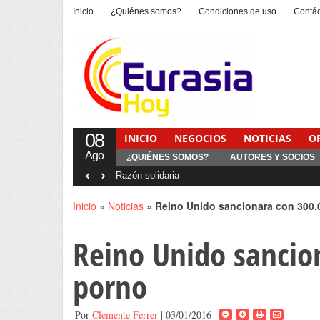
Inicio
¿Quiénes somos?
Condiciones de uso
Contá
08
INICIO
NEGOCIOS
NOTICIAS
O
Ago
¿QUIÉNES SOMOS?
AUTORES Y SOCIOS
‹
›
Inicio
»
Noticias
»
Reino Unido sancionara con 300.
Reino Unido sancio
porno
Por
Clemente Ferrer
| 03/01/2016