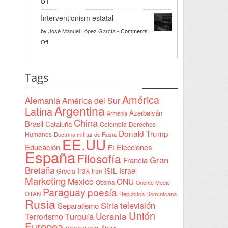
on
Off
bienvenida
Razón
a
Interventionism estatal
solidaria
la
by
José Manuel López García
-
Comments
Declaración
on
Off
de
Interventionism
Yeda
estatal
firmada
Tags
en
Sudán
América
Alemania
América del Sur
Argentina
Latina
Azerbaiyán
Armenia
China
Brasil
Cataluña
Colombia
Derechos
Donald Trump
Humanos
Doctrina militar de Rusia
EE.UU
Educación
Elecciones
EI
España
Filosofía
Gran
Francia
Bretaña
Irak
ISIL
Israel
Grecia
Iran
Marketing
Mexico
ONU
Obama
Oriente Medio
Paraguay
poesía
OTAN
República Dominicana
Rusia
Siria
televisión
Separatismo
Unión
Ucrania
Turquía
Terrorismo
Europea
Venezuela