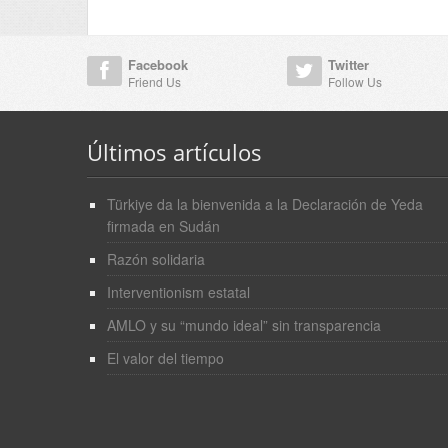
Facebook
Twitter
Friend Us
Follow Us
Últimos artículos
Türkiye da la bienvenida a la Declaración de Yeda
firmada en Sudán
Razón solidaria
Interventionism estatal
AMLO y su “mundo ideal” sin transparencia
El valor del tiempo