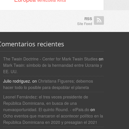
África
RSS
Site Feed
Comentarios recientes
The Twain Doctrine - Center for Mark Twain Studies
on
Mark Twain: símbolo de la hermandad entre Ucrania y
EE. UU.
Julio rodriguez.
on
Christiana Figueres; debemos
hacer todo lo posible para despoblar el planeta
Leonel Fernández: el tres veces presidente de
República Dominicana, en busca de una
nuevaoportunidad. El quinto Round. - elPais.do
on
Ocho eventos que marcaron el acontecer político en la
República Dominicana en 2020 y presagian el 2021