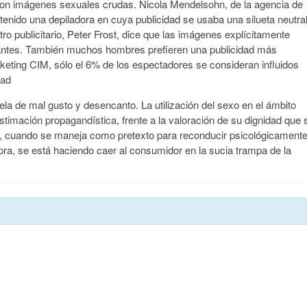
 con imágenes sexuales crudas. Nicola Mendelsohn, de la agencia de
 tenido una depiladora en cuya publicidad se usaba una silueta neutra
o publicitario, Peter Frost, dice que las imágenes explícitamente
antes. También muchos hombres prefieren una publicidad más
rketing CIM, sólo el 6% de los espectadores se consideran influidos
dad
a de mal gusto y desencanto. La utilización del sexo en el ámbito
estimación propagandística, frente a la valoración de su dignidad que 
s, cuando se maneja como pretexto para reconducir psicológicament
ra, se está haciendo caer al consumidor en la sucia trampa de la