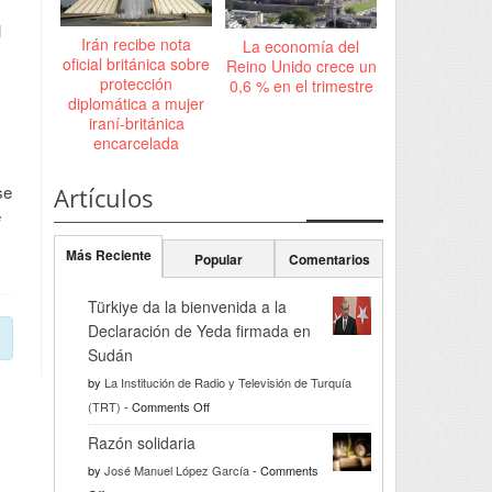
l
Irán recibe nota
La economía del
oficial británica sobre
Reino Unido crece un
protección
0,6 % en el trimestre
diplomática a mujer
iraní-británica
encarcelada
se
Artículos
e
Más Reciente
Popular
Comentarios
Türkiye da la bienvenida a la
Declaración de Yeda firmada en
Sudán
by
La Institución de Radio y Televisión de Turquía
on
(TRT)
-
Comments Off
Türkiye
Razón solidaria
da
by
José Manuel López García
-
Comments
la