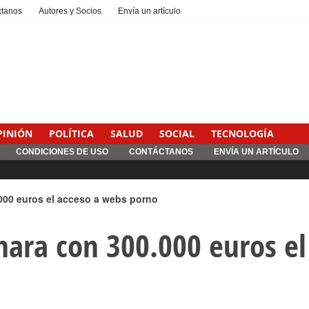
ctanos
Autores y Socios
Envía un artículo
PINIÓN
POLÍTICA
SALUD
SOCIAL
TECNOLOGÍA
CONDICIONES DE USO
CONTÁCTANOS
ENVÍA UN ARTÍCULO
Interventionism estatal
000 euros el acceso a webs porno
nara con 300.000 euros el