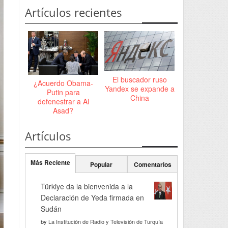
Artículos recientes
El buscador ruso
¿Acuerdo Obama-
Yandex se expande a
Putin para
China
defenestrar a Al
Asad?
Artículos
Más Reciente
Popular
Comentarios
Türkiye da la bienvenida a la
Declaración de Yeda firmada en
Sudán
by
La Institución de Radio y Televisión de Turquía