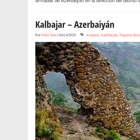
armadas de Azerbaiyán en la dirección del distrito 
Kalbajar – Azerbaiyán
Por
Peter Tase
| 04/14/2020
Armenia
,
Azerbaiyán
,
Nagorno Kara