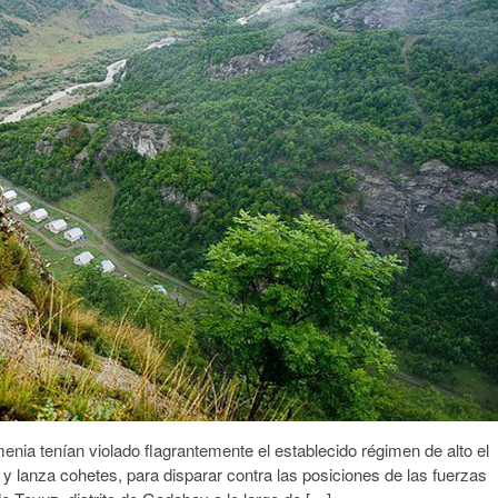
enia tenían violado flagrantemente el establecido régimen de alto el
es y lanza cohetes, para disparar contra las posiciones de las fuerzas