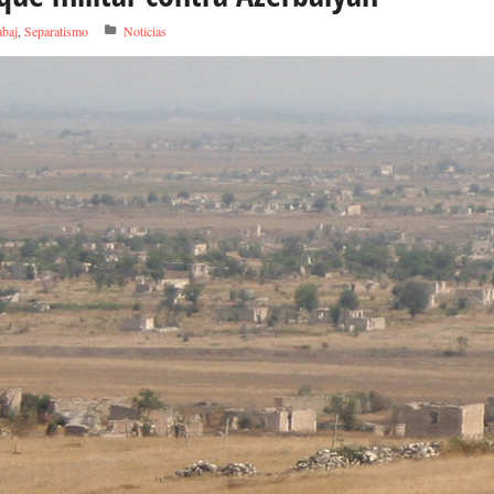
baj
,
Separatismo
Noticias