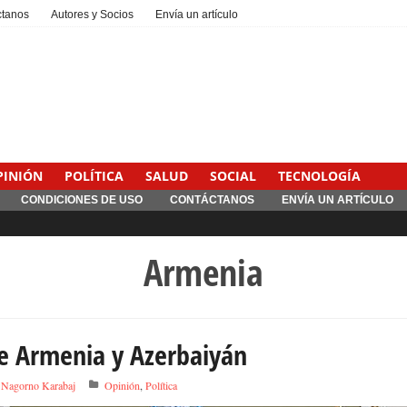
ctanos
Autores y Socios
Envía un artículo
PINIÓN
POLÍTICA
SALUD
SOCIAL
TECNOLOGÍA
CONDICIONES DE USO
CONTÁCTANOS
ENVÍA UN ARTÍCULO
Armenia
re Armenia y Azerbaiyán
,
Nagorno Karabaj
Opinión
,
Política