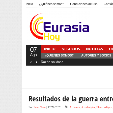
Inicio
¿Quiénes somos?
Condiciones de uso
Contá
07
INICIO
NEGOCIOS
NOTICIAS
O
Ago
¿QUIÉNES SOMOS?
AUTORES Y SOCIOS
‹
›
Interventionism estatal
Resultados de la guerra ent
Por
Peter Tase
| 12/28/2020
Armenia
,
Azerbaiyán
,
Ilham Aliyev