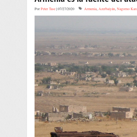
Por
Peter Tase
| 07/27/2020
Armenia
,
Azerbaiyán
,
Nagorno Kara