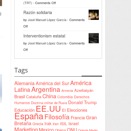
on
(TRT)
-
Comments Off
Türkiye
Razón solidaria
l
da
by
José Manuel López García
-
Comments
la
on
Off
bienvenida
Razón
a
Interventionism estatal
solidaria
la
by
José Manuel López García
-
Comments
Declaración
on
Off
de
Interventionism
Yeda
estatal
firmada
Tags
en
Sudán
América
Alemania
América del Sur
Argentina
Latina
Azerbaiyán
Armenia
China
Brasil
Cataluña
Colombia
Derechos
Donald Trump
Humanos
Doctrina militar de Rusia
EE.UU
Educación
Elecciones
EI
España
Filosofía
Gran
Francia
Bretaña
Irak
ISIL
Israel
Grecia
Iran
Marketing
Mexico
ONU
Obama
Oriente Medio