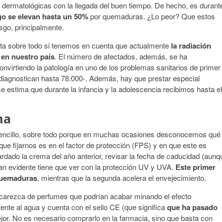
 dermatológicas con la llegada del buen tiempo. De hecho, es durant
go se elevan hasta un 50%
por quemaduras. ¿Lo peor? Que estos
sgo, principalmente.
ta sobre todo si tenemos en cuenta que actualmente
la radiación
l en nuestro país
. El número de afectados, además, se ha
nvirtiendo la patología en uno de los problemas sanitarios de primer
diagnostican hasta 78.000-. Además, hay que prestar especial
e estima que durante la infancia y la adolescencia recibimos hasta el
ma
sencillo, sobre todo porque en muchas ocasiones desconocemos qué
e fijarnos es en el factor de protección (FPS) y en que este es
rdado la crema del año anterior, revisar la fecha de caducidad (aunq
tan evidente tiene que ver con la protección UV y UVA.
Este primer
 quemaduras
, mientras que la segunda acelera el envejecimiento.
carezca de perfumes que podrían acabar minando el efecto
stente al agua y cuenta con el sello CE (que significa
que ha pasado
ejor. No es necesario comprarlo en la farmacia, sino que basta con