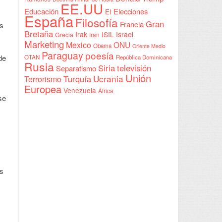
EE.UU
Educación
Elecciones
EI
España
Filosofía
Gran
Francia
os
Bretaña
Irak
ISIL
Israel
Grecia
Iran
Marketing
Mexico
ONU
Obama
Oriente Medio
Paraguay
poesía
de
OTAN
República Dominicana
Rusia
Siria
televisión
Separatismo
Unión
Ucrania
Turquía
Terrorismo
Europea
Venezuela
África
se
es