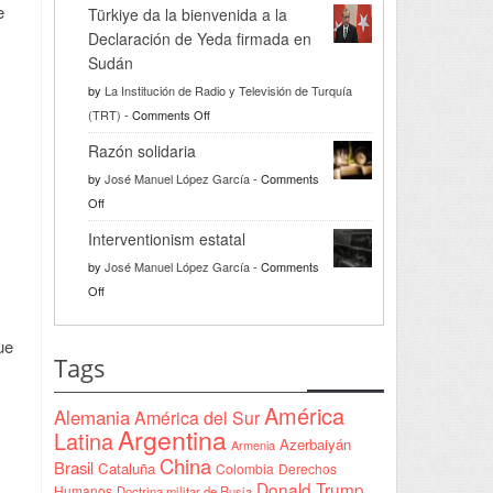
e
Türkiye da la bienvenida a la
Declaración de Yeda firmada en
Sudán
by
La Institución de Radio y Televisión de Turquía
on
(TRT)
-
Comments Off
Türkiye
Razón solidaria
da
by
José Manuel López García
-
Comments
la
on
Off
bienvenida
Razón
a
Interventionism estatal
solidaria
la
by
José Manuel López García
-
Comments
Declaración
on
Off
de
Interventionism
Yeda
estatal
ue
firmada
Tags
en
Sudán
América
Alemania
América del Sur
Argentina
Latina
Azerbaiyán
Armenia
China
Brasil
Cataluña
Colombia
Derechos
Donald Trump
Humanos
Doctrina militar de Rusia