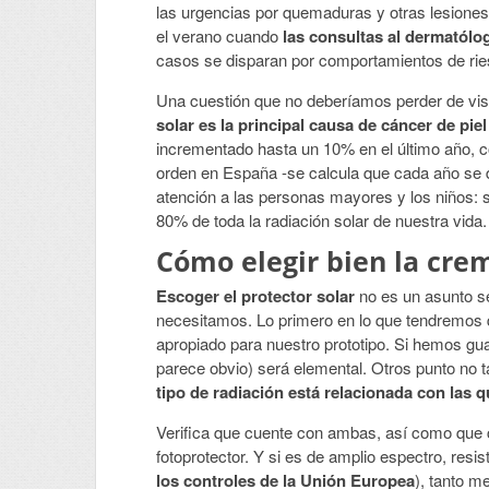
las urgencias por quemaduras y otras lesiones
el verano cuando
las consultas al dermatólo
casos se disparan por comportamientos de rie
Una cuestión que no deberíamos perder de vis
solar es la principal causa de cáncer de pie
incrementado hasta un 10% en el último año, co
orden en España -se calcula que cada año se 
atención a las personas mayores y los niños: s
80% de toda la radiación solar de nuestra vida.
Cómo elegir bien la cre
Escoger el protector solar
no es un asunto 
necesitamos. Lo primero en lo que tendremos qu
apropiado para nuestro prototipo. Si hemos gua
parece obvio) será elemental. Otros punto no 
tipo de radiación está relacionada con las
Verifica que cuente con ambas, así como que 
fotoprotector. Y si es de amplio espectro, resi
los controles de la Unión Europea
), tanto m