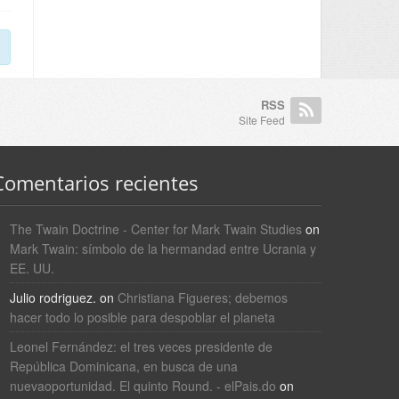
RSS
Site Feed
Comentarios recientes
The Twain Doctrine - Center for Mark Twain Studies
on
Mark Twain: símbolo de la hermandad entre Ucrania y
EE. UU.
Julio rodriguez.
on
Christiana Figueres; debemos
hacer todo lo posible para despoblar el planeta
Leonel Fernández: el tres veces presidente de
República Dominicana, en busca de una
nuevaoportunidad. El quinto Round. - elPais.do
on