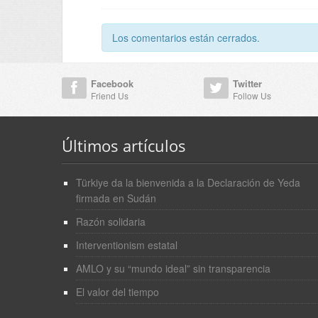
Los comentarios están cerrados.
Facebook
Twitter
Friend Us
Follow Us
Últimos artículos
Türkiye da la bienvenida a la Declaración de Yeda
firmada en Sudán
Razón solidaria
Interventionism estatal
AMLO y su “mundo ideal” sin transparencia
El valor del tiempo