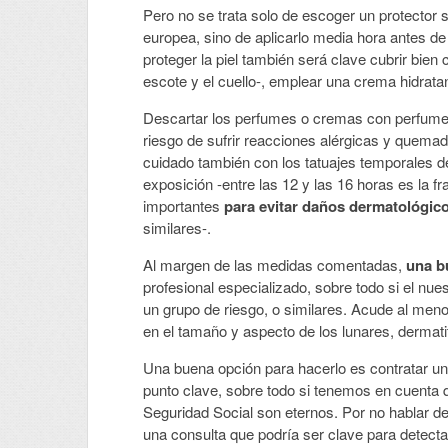
Pero no se trata solo de escoger un protector 
europea, sino de aplicarlo media hora antes d
proteger la piel también será clave cubrir bien 
escote y el cuello-, emplear una crema hidratant
Descartar los perfumes o cremas con perfumes
riesgo de sufrir reacciones alérgicas y quema
cuidado también con los tatuajes temporales d
exposición -entre las 12 y las 16 horas es la 
importantes
para evitar daños dermatológic
similares-.
Al margen de las medidas comentadas,
una b
profesional especializado, sobre todo si el n
un grupo de riesgo, o similares. Acude al meno
en el tamaño y aspecto de los lunares, dermatit
Una buena opción para hacerlo es contratar u
punto clave, sobre todo si tenemos en cuenta 
Seguridad Social son eternos. Por no hablar
una consulta que podría ser clave para detect