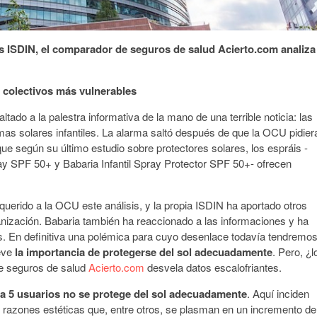
es ISDIN, el comparador de seguros de salud Acierto.com analiza
 colectivos más vulnerables
tado a la palestra informativa de la mano de una terrible noticia: las
mas solares infantiles. La alarma saltó después de que la OCU pidier
que según su último estudio sobre protectores solares, los espráis -
ray SPF 50+ y Babaria Infantil Spray Protector SPF 50+- ofrecen
querido a la OCU este análisis, y la propia ISDIN ha aportado otros
anización. Babaria también ha reaccionado a las informaciones y ha
s. En definitiva una polémica para cuyo desenlace todavía tendremo
eve
la importancia de protegerse del sol adecuadamente
. Pero, ¿l
e seguros de salud
Acierto.com
desvela datos escalofriantes.
da 5 usuarios no se protege del sol adecuadamente
. Aquí inciden
razones estéticas que, entre otros, se plasman en un incremento de