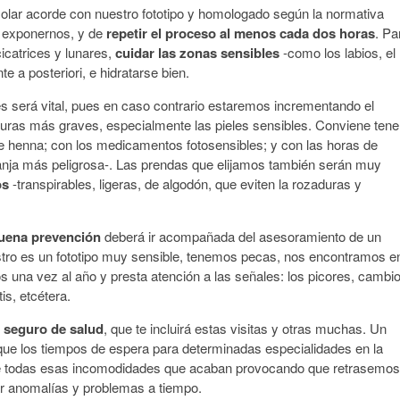
solar acorde con nuestro fototipo y homologado según la normativa
e exponernos, y de
repetir el proceso al menos cada dos horas
. Pa
cicatrices y lunares,
cuidar las zonas sensibles
-como los labios, el
e a posteriori, e hidratarse bien.
 será vital, pues en caso contrario estaremos incrementando el
duras más graves, especialmente las pieles sensibles. Conviene tene
e henna; con los medicamentos fotosensibles; y con las horas de
franja más peligrosa-. Las prendas que elijamos también serán muy
os
-transpirables, ligeras, de algodón, que eviten la rozaduras y
uena prevención
deberá ir acompañada del asesoramiento de un
uestro es un fototipo muy sensible, tenemos pecas, nos encontramos e
s una vez al año y presta atención a las señales: los picores, cambi
is, etcétera.
n
seguro de salud
, que te incluirá estas visitas y otras muchas. Un
que los tiempos de espera para determinadas especialidades en la
 de todas esas incomodidades que acaban provocando que retrasemos
ar anomalías y problemas a tiempo.