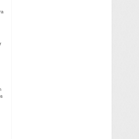
ra
r
n
os