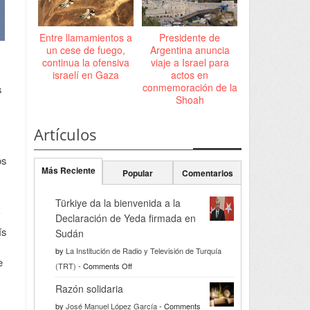
Entre llamamientos a
Presidente de
un cese de fuego,
Argentina anuncia
continua la ofensiva
viaje a Israel para
israelí en Gaza
actos en
conmemoración de la
s
Shoah
Artículos
os
Más Reciente
Popular
Comentarios
Türkiye da la bienvenida a la
Declaración de Yeda firmada en
ís
Sudán
by
La Institución de Radio y Televisión de Turquía
e
on
(TRT)
-
Comments Off
Türkiye
Razón solidaria
da
by
José Manuel López García
-
Comments