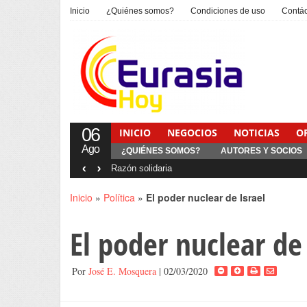
Inicio
¿Quiénes somos?
Condiciones de uso
Contá
06
INICIO
NEGOCIOS
NOTICIAS
O
Ago
¿QUIÉNES SOMOS?
AUTORES Y SOCIOS
‹
›
Razón solidaria
Inicio
»
Política
»
El poder nuclear de Israel
El poder nuclear de 
Por
José E. Mosquera
| 02/03/2020