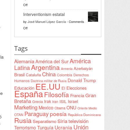
la
on
Off
bienvenida
Razón
a
Interventionism estatal
solidaria
la
by
José Manuel López García
-
Comments
Declaración
e
on
Off
de
Interventionism
Yeda
estatal
firmada
Tags
en
la
Sudán
América
Alemania
América del Sur
Argentina
Latina
Azerbaiyán
Armenia
China
Brasil
Cataluña
Colombia
Derechos
Donald Trump
Humanos
Doctrina militar de Rusia
EE.UU
Educación
Elecciones
EI
España
Filosofía
ue
Gran
Francia
Bretaña
Irak
ISIL
Israel
Grecia
Iran
Marketing
Mexico
ONU
Obama
Oriente Medio
Paraguay
poesía
OTAN
República Dominicana
ó
Rusia
Siria
televisión
Separatismo
s
Unión
Ucrania
Turquía
Terrorismo