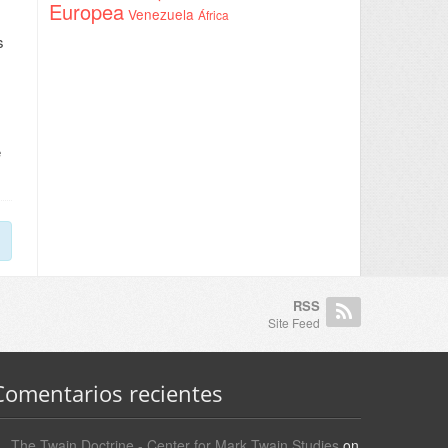
Europea
Venezuela
África
s
e
RSS
Site Feed
Comentarios recientes
The Twain Doctrine - Center for Mark Twain Studies
on