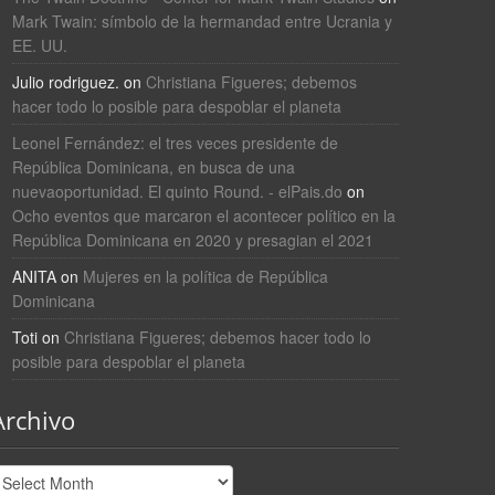
Mark Twain: símbolo de la hermandad entre Ucrania y
EE. UU.
Julio rodriguez.
on
Christiana Figueres; debemos
hacer todo lo posible para despoblar el planeta
Leonel Fernández: el tres veces presidente de
República Dominicana, en busca de una
nuevaoportunidad. El quinto Round. - elPais.do
on
Ocho eventos que marcaron el acontecer político en la
República Dominicana en 2020 y presagian el 2021
ANITA
on
Mujeres en la política de República
Dominicana
Toti
on
Christiana Figueres; debemos hacer todo lo
posible para despoblar el planeta
Archivo
rchivo