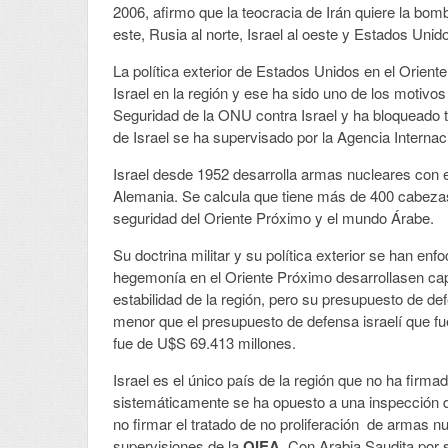
2006, afirmo que la teocracia de Irán quiere la bo
este, Rusia al norte, Israel al oeste y Estados Unid
La política exterior de Estados Unidos en el Orient
Israel en la región y ese ha sido uno de los motiv
Seguridad de la ONU contra Israel y ha bloqueado t
de Israel se ha supervisado por la Agencia Interna
Israel desde 1952 desarrolla armas nucleares con 
Alemania. Se calcula que tiene más de 400 cabezas
seguridad del Oriente Próximo y el mundo Árabe.
Su doctrina militar y su política exterior se han enf
hegemonía en el Oriente Próximo desarrollasen ca
estabilidad de la región, pero su presupuesto de d
menor que el presupuesto de defensa israelí que f
fue de U$S 69.413 millones.
Israel es el único país de la región que no ha firm
sistemáticamente se ha opuesto a una inspección d
no firmar el tratado de no proliferación
de armas nuc
supervisiones de la
OIEA.
Con Arabia Saudita por s