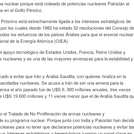
mba nuclear porque está rodeado de potencias nucleares Pakistán al
os en el Golfo Pérsico.
e Próximo está estrechamente ligada a los intereses estratégicos de
os por los cuales desde 1982 ha vetado 32 resoluciones del Consejo d
odos los esfuerzos de los países Árabes para que el arsenal nuclear
cional de la Energía Atómica (OIEA).
el apoyo tecnológico de Estados Unidos, Francia, Reino Unidos y
 nucleares y es una de las mayores amenazas para la estabilidad y 
ocado a evitar que Irán y Arabia Saudita, con quienes rivaliza en la
pacidades nucleares. Se acusa a Irán de ser una amena para la
efensa el año pasado fue de U$S 6. 300 millones anuales, tres veces
ue U$S 19.600 millones y 11 veces menor que el de Arabia Saudita q
ado el Tratado de No Proliferación de armas nucleares y
e su programa nuclear. Porque junto con India y Pakistán han decidi
leares para no tener que declararse potencias nucleares y evitar la
us intereses estratégicos y hegemónicos jugaron un papel clave en