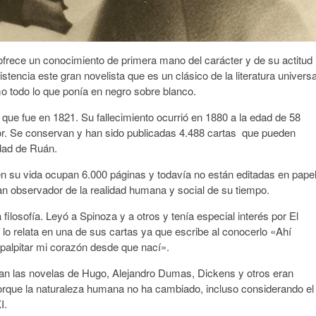
frece un conocimiento de primera mano del carácter y de su actitud
xistencia este gran novelista que es un clásico de la literatura universa
mo todo lo que ponía en negro sobre blanco.
ue fue en 1821. Su fallecimiento ocurrió en 1880 a la edad de 58
or. Se conservan y han sido publicadas 4.488 cartas que pueden
idad de Ruán.
 en su vida ocupan 6.000 páginas y todavía no están editadas en pape
an observador de la realidad humana y social de su tiempo.
ilosofía. Leyó a Spinoza y a otros y tenía especial interés por El
 lo relata en una de sus cartas ya que escribe al conocerlo «Ahí
palpitar mi corazón desde que nací».
an las novelas de Hugo, Alejandro Dumas, Dickens y otros eran
orque la naturaleza humana no ha cambiado, incluso considerando el
I.