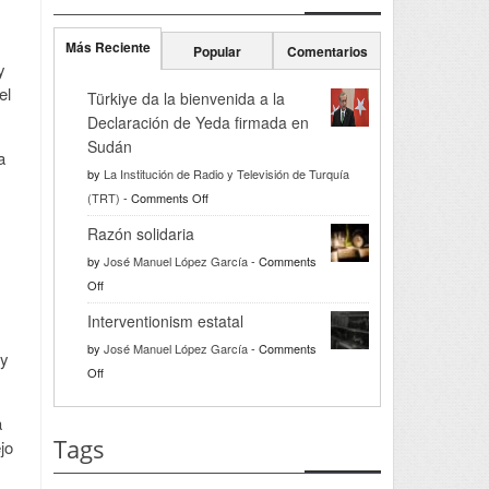
Más Reciente
Popular
Comentarios
y
el
Türkiye da la bienvenida a la
Declaración de Yeda firmada en
Sudán
a
by
La Institución de Radio y Televisión de Turquía
on
(TRT)
-
Comments Off
Türkiye
Razón solidaria
da
by
José Manuel López García
-
Comments
la
on
Off
bienvenida
Razón
a
Interventionism estatal
solidaria
la
by
José Manuel López García
-
Comments
 y
Declaración
on
Off
de
Interventionism
Yeda
estatal
a
firmada
Tags
jo
en
Sudán