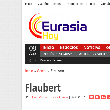
Inicio
¿Quiénes somos?
Condiciones de uso
Contá
08
INICIO
NEGOCIOS
NOTICIAS
O
Ago
¿QUIÉNES SOMOS?
AUTORES Y SOCIOS
‹
›
Interventionism estatal
Inicio
»
Social
»
Flaubert
Flaubert
Por
José Manuel López García
| 09/03/2021