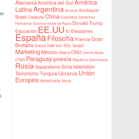
América
Alemania
América del Sur
Argentina
Latina
Azerbaiyán
Armenia
en
China
Brasil
Cataluña
Colombia
Derechos
Donald Trump
Humanos
Doctrina militar de Rusia
EE.UU
Educación
Elecciones
EI
España
Filosofía
Gran
Francia
Bretaña
Irak
ISIL
Israel
Grecia
Iran
Marketing
Mexico
ONU
Obama
Oriente Medio
Paraguay
poesía
OTAN
República Dominicana
Rusia
Siria
televisión
Separatismo
Unión
Ucrania
Turquía
Terrorismo
Europea
Venezuela
África
s
n