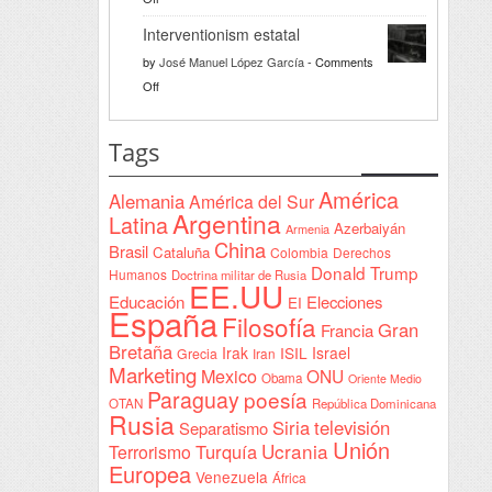
bienvenida
Razón
a
Interventionism estatal
solidaria
la
by
José Manuel López García
-
Comments
Declaración
on
Off
de
Interventionism
Yeda
estatal
Tags
firmada
en
América
Alemania
América del Sur
Sudán
Argentina
Latina
Azerbaiyán
Armenia
China
Brasil
Cataluña
Colombia
Derechos
Donald Trump
Humanos
Doctrina militar de Rusia
EE.UU
Educación
Elecciones
EI
España
Filosofía
Gran
Francia
Bretaña
Irak
ISIL
Israel
Grecia
Iran
Marketing
Mexico
ONU
Obama
Oriente Medio
Paraguay
poesía
OTAN
República Dominicana
Rusia
Siria
televisión
Separatismo
Unión
Ucrania
Turquía
Terrorismo
Europea
Venezuela
África