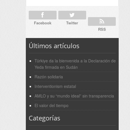
Facebook
Twitter
RSS
Últimos artículos
Türkiye da la bienvenida a la Declaración de
Yeda firmada en Sudán
Razón solidaria
Interventionism estatal
AMLO y su “mundo ideal” sin transparencia
El valor del tiempo
Categorías