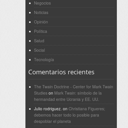
Negocios
Noticias
Opinión
Política
Salud
Social
Tecnología
Comentarios recientes
The Twain Doctrine - Center for Mark Twain
Studies
on
Mark Twain: símbolo de la
hermandad entre Ucrania y EE. UU.
Julio rodriguez.
on
Christiana Figueres;
debemos hacer todo lo posible para
despoblar el planeta