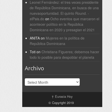
Leonel Fernández: el tres veces presidente
de República Dominicana, en busca de una
nuevaoportunidad. El quinto Round. -
elPais.do
on
Ocho eventos que marcaron el
acontecer político en la República
Dominicana en 2020 y presagian el 2021
ANITA
on
Mujeres en la política de
República Dominicana
Toti
on
Christiana Figueres; debemos hacer
todo lo posible para despoblar el planeta
Archivo
Archivo
↑
Eurasia Hoy
© Copyright 2019