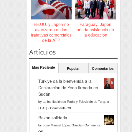
EE.UU. y Japón no
Paraguay: Japón
avanzaron en las
brinda asistencia en
tratativas comerciales
la educación
de la ATP
Artículos
Más Reciente
Popular
Comentarios
Türkiye da la bienvenida a la
Declaración de Yeda firmada en
Sudán
by
La Institución de Radio y Televisión de Turquía
on
(TRT)
-
Comments Off
Türkiye
Razón solidaria
da
by
José Manuel López García
-
Comments
la
on
Off