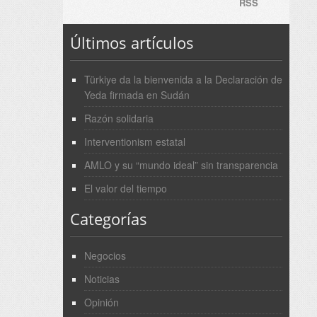
RSS
Últimos artículos
Türkiye da la bienvenida a la Declaración de
Yeda firmada en Sudán
Razón solidaria
Interventionism estatal
AMLO y su “mundo ideal” sin transparencia
El valor del tiempo
Categorías
Negocios
Noticias
Opinión