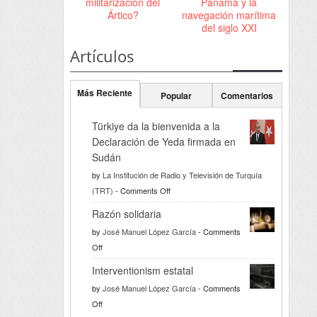
militarización del
Panamá y la
Ártico?
navegación marítima
del siglo XXI
Artículos
Más Reciente
Popular
Comentarios
Türkiye da la bienvenida a la
Declaración de Yeda firmada en
Sudán
by
La Institución de Radio y Televisión de Turquía
on
(TRT)
-
Comments Off
Türkiye
Razón solidaria
da
by
José Manuel López García
-
Comments
la
on
Off
bienvenida
Razón
a
Interventionism estatal
solidaria
la
by
José Manuel López García
-
Comments
Declaración
on
Off
de