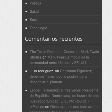
Política
Salud
Social
Tecnología
Comentarios recientes
The Twain Doctrine - Center for Mark Twain
Studies
on
Mark Twain: símbolo de la
hermandad entre Ucrania y EE. UU.
Julio rodriguez.
on
Christiana Figueres;
debemos hacer todo lo posible para
despoblar el planeta
Leonel Fernández: el tres veces presidente
de República Dominicana, en busca de una
nuevaoportunidad. El quinto Round. -
elPais.do
on
Ocho eventos que marcaron el