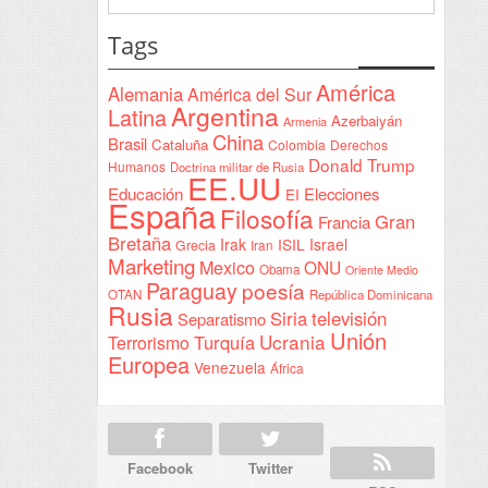
Interventionism
Yeda
estatal
Tags
firmada
en
América
Alemania
América del Sur
Sudán
Argentina
Latina
Azerbaiyán
Armenia
China
Brasil
Cataluña
Colombia
Derechos
Donald Trump
Humanos
Doctrina militar de Rusia
EE.UU
Educación
Elecciones
EI
España
Filosofía
Gran
Francia
Bretaña
Irak
ISIL
Israel
Grecia
Iran
Marketing
Mexico
ONU
Obama
Oriente Medio
Paraguay
poesía
OTAN
República Dominicana
Rusia
Siria
televisión
Separatismo
Unión
Ucrania
Turquía
Terrorismo
Europea
Venezuela
África
Facebook
Twitter