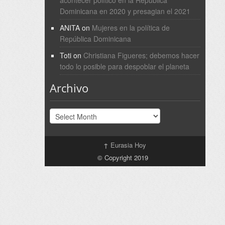
acontecer político en la República
Dominicana en 2020 y presagian el 2021
ANITA
on
Mujeres en la política de
República Dominicana
Toti
on
Christiana Figueres; debemos hacer
todo lo posible para despoblar el planeta
Archivo
Archivo
↑
Eurasia Hoy
© Copyright 2019