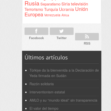
Rusia
Siria
televisión
Separatismo
Unión
Ucrania
Turquía
Terrorismo
Europea
Venezuela
África
Facebook
Twitter
RSS
Últimos artículos
Türkiye da la bienvenida a la Declaración de
Yeda firmada en Sudán
Razón solidaria
Interventionism estatal
AMLO y su “mundo ideal” sin transparencia
El valor del tiempo