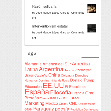
Türkiye
Razón solidaria
da
by
José Manuel López García
-
Comments
la
on
Off
bienvenida
Razón
a
Interventionism estatal
solidaria
la
by
José Manuel López García
-
Comments
Declaración
on
Off
de
Interventionism
Yeda
estatal
Tags
firmada
en
América
Alemania
América del Sur
Sudán
Argentina
Latina
Azerbaiyán
Armenia
China
Brasil
Cataluña
Colombia
Derechos
Donald Trump
Humanos
Doctrina militar de Rusia
EE.UU
Educación
Elecciones
EI
España
Filosofía
Gran
Francia
Bretaña
Irak
ISIL
Israel
Grecia
Iran
Marketing
Mexico
ONU
Obama
Oriente Medio
Paraguay
poesía
OTAN
República Dominicana