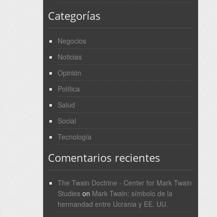
Categorías
Negocios
Noticias
Opinión
Política
Salud
Social
Tecnología
Comentarios recientes
The Twain Doctrine - Center for Mark Twain
Studies
on
Mark Twain: símbolo de la
hermandad entre Ucrania y EE. UU.