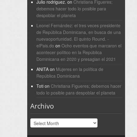
Julio rodriguez.
on
Christiana Figueres;
debemos hacer todo lo posible para
despoblar el planeta
Leonel Fernández: el tres veces presidente
de República Dominicana, en busca de una
nuevaoportunidad. El quinto Round. -
elPais.do
on
Ocho eventos que marcaron el
acontecer político en la República
Dominicana en 2020 y presagian el 2021
ANITA
on
Mujeres en la política de
República Dominicana
Toti
on
Christiana Figueres; debemos hacer
todo lo posible para despoblar el planeta
Archivo
Archivo