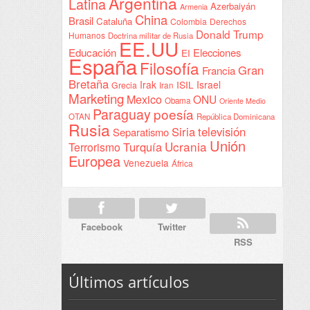
Argentina
Latina
Azerbaiyán
Armenia
China
Brasil
Cataluña
Colombia
Derechos
Donald Trump
Humanos
Doctrina militar de Rusia
EE.UU
Educación
Elecciones
EI
España
Filosofía
Gran
Francia
Bretaña
Irak
ISIL
Israel
Grecia
Iran
Marketing
Mexico
ONU
Obama
Oriente Medio
Paraguay
poesía
OTAN
República Dominicana
Rusia
Siria
televisión
Separatismo
Unión
Ucrania
Turquía
Terrorismo
Europea
Venezuela
África
Facebook
Twitter
RSS
Últimos artículos