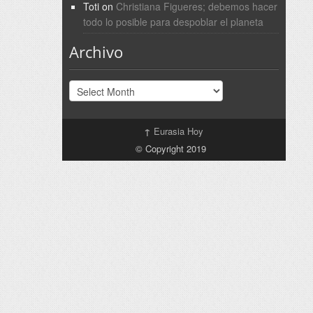
Toti
on
Christiana Figueres; debemos hacer
todo lo posible para despoblar el planeta
Archivo
Archivo
↑
Eurasia Hoy
© Copyright 2019