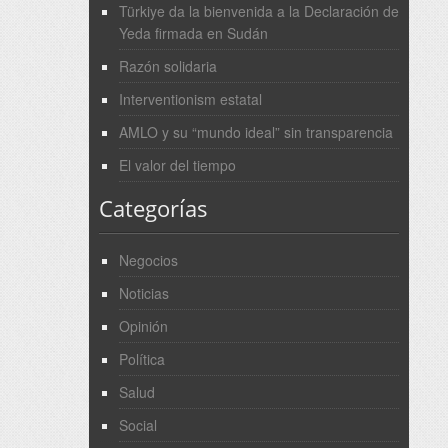
Türkiye da la bienvenida a la Declaración de
Yeda firmada en Sudán
Razón solidaria
Interventionism estatal
AMLO y su “mundo ideal” sin transparencia
El valor del tiempo
Categorías
Negocios
Noticias
Opinión
Política
Salud
Social