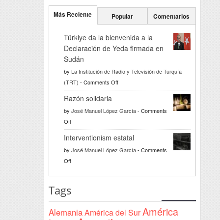
Más Reciente
Popular
Comentarios
Türkiye da la bienvenida a la
Declaración de Yeda firmada en
Sudán
by
La Institución de Radio y Televisión de Turquía
on
(TRT)
-
Comments Off
Türkiye
Razón solidaria
da
by
José Manuel López García
-
Comments
la
on
Off
bienvenida
Razón
a
Interventionism estatal
solidaria
la
by
José Manuel López García
-
Comments
Declaración
on
Off
de
Interventionism
Yeda
estatal
Tags
firmada
en
América
Alemania
América del Sur
Sudán