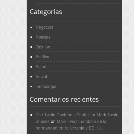
Categorías
Negocios
Noticias
Opinión
Política
Salud
Social
Tecnología
Comentarios recientes
The Twain Doctrine - Center for Mark Twain
Studies
on
Mark Twain: símbolo de la
hermandad entre Ucrania y EE. UU.