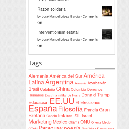
Türkiye
Razón solidaria
da
by
José Manuel López García
-
Comments
la
on
Off
bienvenida
Razón
a
Interventionism estatal
solidaria
la
by
José Manuel López García
-
Comments
Declaración
on
Off
de
Interventionism
Yeda
estatal
Tags
firmada
en
América
Alemania
América del Sur
Sudán
Argentina
Latina
Azerbaiyán
Armenia
China
Brasil
Cataluña
Colombia
Derechos
Donald Trump
Humanos
Doctrina militar de Rusia
EE.UU
Educación
Elecciones
EI
España
Filosofía
Gran
Francia
Bretaña
Irak
ISIL
Israel
Grecia
Iran
Marketing
Mexico
ONU
Obama
Oriente Medio
Paraguay
poesía
OTAN
República Dominicana