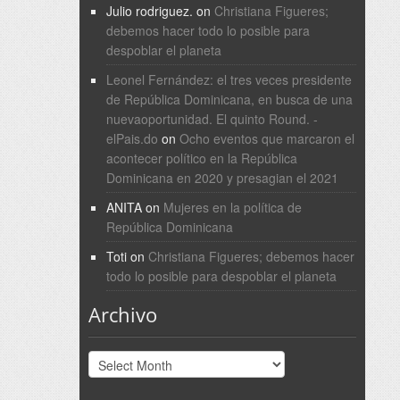
Julio rodriguez.
on
Christiana Figueres;
debemos hacer todo lo posible para
despoblar el planeta
Leonel Fernández: el tres veces presidente
de República Dominicana, en busca de una
nuevaoportunidad. El quinto Round. -
elPais.do
on
Ocho eventos que marcaron el
acontecer político en la República
Dominicana en 2020 y presagian el 2021
ANITA
on
Mujeres en la política de
República Dominicana
Toti
on
Christiana Figueres; debemos hacer
todo lo posible para despoblar el planeta
Archivo
Archivo