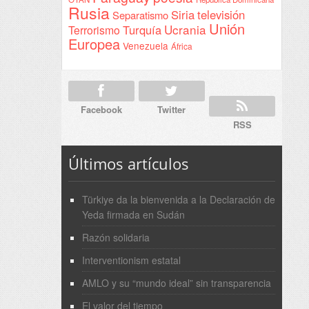
Rusia
Siria
televisión
Separatismo
Unión
Ucrania
Turquía
Terrorismo
Europea
Venezuela
África
Facebook
Twitter
RSS
Últimos artículos
Türkiye da la bienvenida a la Declaración de
Yeda firmada en Sudán
Razón solidaria
Interventionism estatal
AMLO y su “mundo ideal” sin transparencia
El valor del tiempo