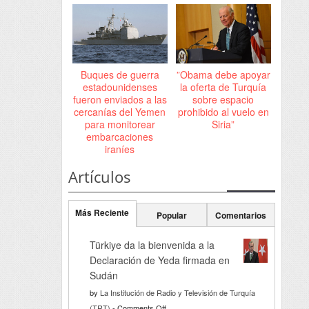
Buques de guerra
”Obama debe apoyar
estadounidenses
la oferta de Turquía
fueron enviados a las
sobre espacio
cercanías del Yemen
prohibido al vuelo en
para monitorear
Siria”
embarcaciones
iraníes
Artículos
Más Reciente
Popular
Comentarios
Türkiye da la bienvenida a la
Declaración de Yeda firmada en
Sudán
by
La Institución de Radio y Televisión de Turquía
on
(TRT)
-
Comments Off