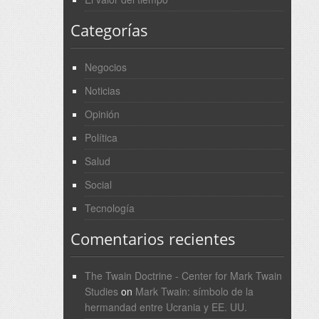
Categorías
Negocios
Noticias
Opinión
Política
Salud
Social
Tecnología
Comentarios recientes
The Twain Doctrine - Center for Mark Twain
Studies
on
Mark Twain: símbolo de la
hermandad entre Ucrania y EE. UU.