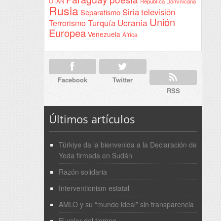
OTAN
República Dominicana
Rusia
Siria
televisión
Separatismo
Unión
Ucrania
Turquía
Terrorismo
Europea
Venezuela
África
Facebook
Twitter
RSS
Últimos artículos
Türkiye da la bienvenida a la Declaración de
Yeda firmada en Sudán
Razón solidaria
Interventionism estatal
AMLO y su “mundo ideal” sin transparencia
El valor del tiempo