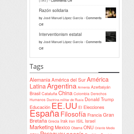
on
(TRT)
-
Comments Off
Türkiye
Razón solidaria
da
by
José Manuel López García
-
Comments
la
on
Off
bienvenida
Razón
a
Interventionism estatal
solidaria
la
by
José Manuel López García
-
Comments
Declaración
on
Off
de
Interventionism
Yeda
estatal
Tags
firmada
en
América
Alemania
América del Sur
Sudán
Argentina
Latina
Azerbaiyán
Armenia
China
Brasil
Cataluña
Colombia
Derechos
Donald Trump
Humanos
Doctrina militar de Rusia
EE.UU
Educación
Elecciones
EI
España
Filosofía
Gran
Francia
Bretaña
Irak
ISIL
Israel
Grecia
Iran
Marketing
Mexico
ONU
Obama
Oriente Medio
Paraguay
poesía