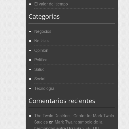
El valor del tiempo
Categorías
Negocios
Noticias
Opinión
Política
Salud
Social
Tecnología
Comentarios recientes
The Twain Doctrine - Center for Mark Twain
Studies
on
Mark Twain: símbolo de la
hermandad entre Ucrania y EE. UU.