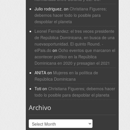
Julio rodriguez.
on
Christiana Figueres;
debemos hacer todo lo posible para
despoblar el planeta
Leonel Fernández: el tres veces presidente
de República Dominicana, en busca de una
nuevaoportunidad. El quinto Round. -
elPais.do
on
Ocho eventos que marcaron el
acontecer político en la República
Dominicana en 2020 y presagian el 2021
ANITA
on
Mujeres en la política de
República Dominicana
Toti
on
Christiana Figueres; debemos hacer
todo lo posible para despoblar el planeta
Archivo
Archivo