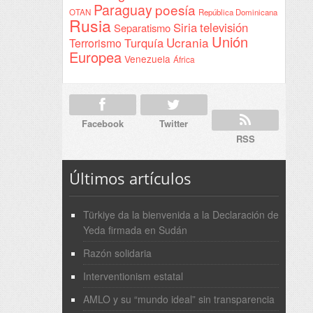
Paraguay
poesía
OTAN
República Dominicana
Rusia
Siria
televisión
Separatismo
Unión
Ucrania
Turquía
Terrorismo
Europea
Venezuela
África
Facebook
Twitter
RSS
Últimos artículos
Türkiye da la bienvenida a la Declaración de
Yeda firmada en Sudán
Razón solidaria
Interventionism estatal
AMLO y su “mundo ideal” sin transparencia