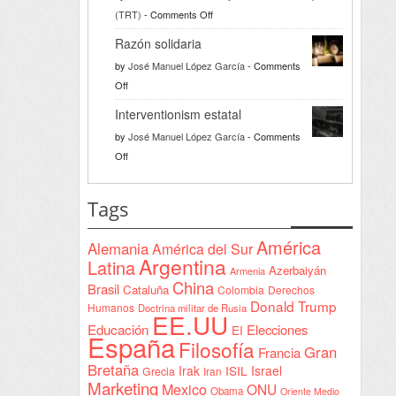
on
(TRT)
-
Comments Off
Türkiye
Razón solidaria
da
by
José Manuel López García
-
Comments
la
on
Off
bienvenida
Razón
a
Interventionism estatal
solidaria
la
by
José Manuel López García
-
Comments
Declaración
on
Off
de
Interventionism
Yeda
estatal
Tags
firmada
en
América
Alemania
América del Sur
Sudán
Argentina
Latina
Azerbaiyán
Armenia
China
Brasil
Cataluña
Colombia
Derechos
Donald Trump
Humanos
Doctrina militar de Rusia
EE.UU
Educación
Elecciones
EI
España
Filosofía
Gran
Francia
Bretaña
Irak
ISIL
Israel
Grecia
Iran
Marketing
Mexico
ONU
Obama
Oriente Medio