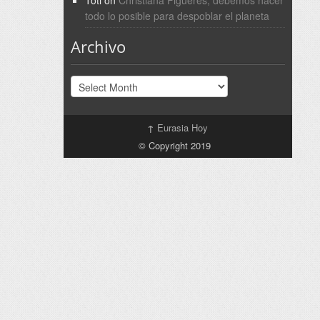
Toti
on
Christiana Figueres; debemos hacer
todo lo posible para despoblar el planeta
Archivo
Archivo
↑
Eurasia Hoy
© Copyright 2019