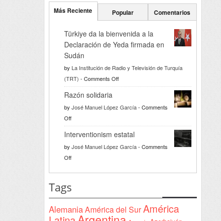
Más Reciente
Popular
Comentarios
Türkiye da la bienvenida a la
Declaración de Yeda firmada en
Sudán
by
La Institución de Radio y Televisión de Turquía
on
(TRT)
-
Comments Off
Türkiye
Razón solidaria
da
by
José Manuel López García
-
Comments
la
on
Off
bienvenida
Razón
a
Interventionism estatal
solidaria
la
by
José Manuel López García
-
Comments
Declaración
on
Off
de
Interventionism
Yeda
estatal
Tags
firmada
en
América
Alemania
América del Sur
Sudán
Argentina
Latina