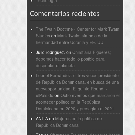
Tecnología
Comentarios recientes
The Twain Doctrine - Center for Mark Twain
Studies
on
Mark Twain: símbolo de la
hermandad entre Ucrania y EE. UU.
Julio rodriguez.
on
Christiana Figueres;
debemos hacer todo lo posible para
despoblar el planeta
Leonel Fernández: el tres veces presidente
de República Dominicana, en busca de una
nuevaoportunidad. El quinto Round. -
elPais.do
on
Ocho eventos que marcaron el
acontecer político en la República
Dominicana en 2020 y presagian el 2021
ANITA
on
Mujeres en la política de
República Dominicana