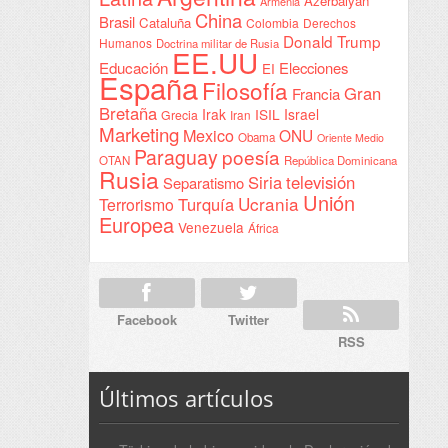
Azerbaiyán
Armenia
China
Brasil
Cataluña
Colombia
Derechos
Donald Trump
Humanos
Doctrina militar de Rusia
EE.UU
Educación
Elecciones
EI
España
Filosofía
Gran
Francia
Bretaña
Irak
ISIL
Israel
Grecia
Iran
Marketing
Mexico
ONU
Obama
Oriente Medio
Paraguay
poesía
OTAN
República Dominicana
Rusia
Siria
televisión
Separatismo
Unión
Ucrania
Turquía
Terrorismo
Europea
Venezuela
África
Facebook
Twitter
RSS
Últimos artículos