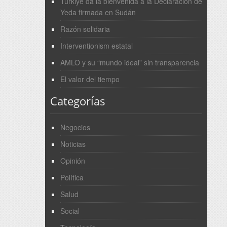
Türkiye da la bienvenida a la Declaración de
Yeda firmada en Sudán
Razón solidaria
Interventionism estatal
AMLO y su “mundo ideal” sin transparencia
El valor del tiempo
Categorías
Negocios
Noticias
Opinión
Política
Salud
Social