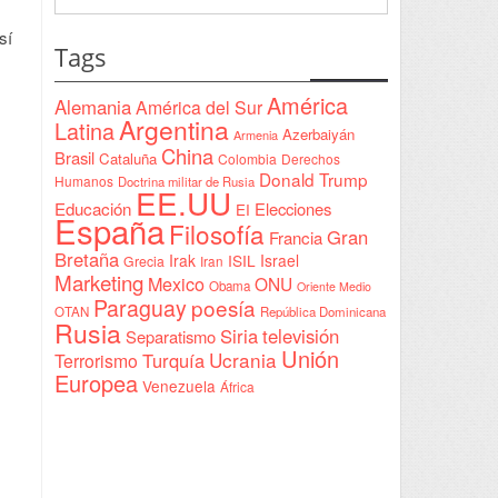
Interventionism
Yeda
estatal
sí
firmada
Tags
en
Sudán
América
Alemania
América del Sur
Argentina
Latina
Azerbaiyán
Armenia
China
Brasil
Cataluña
Colombia
Derechos
Donald Trump
Humanos
Doctrina militar de Rusia
EE.UU
Educación
Elecciones
EI
España
Filosofía
Gran
Francia
Bretaña
Irak
ISIL
Israel
Grecia
Iran
Marketing
Mexico
ONU
Obama
Oriente Medio
Paraguay
poesía
OTAN
República Dominicana
Rusia
Siria
televisión
Separatismo
Unión
Ucrania
Turquía
Terrorismo
Europea
Venezuela
África