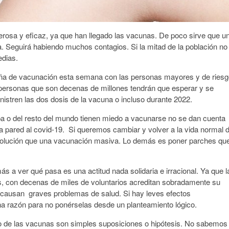
erosa y eficaz, ya que han llegado las vacunas. De poco sirve que u
a. Seguirá habiendo muchos contagios. Si la mitad de la población no
dias.
ña de vacunación esta semana con las personas mayores y de riesg
 personas que son decenas de millones tendrán que esperar y se
nistren las dos dosis de la vacuna o incluso durante 2022.
a o del resto del mundo tienen miedo a vacunarse no se dan cuenta
a pared al covid-19. Si queremos cambiar y volver a la vida normal 
a solución que una vacunación masiva. Lo demás es poner parches qu
 a ver qué pasa es una actitud nada solidaria e irracional. Ya que l
, con decenas de miles de voluntarios acreditan sobradamente su
o causan graves problemas de salud. Si hay leves efectos
a razón para no ponérselas desde un planteamiento lógico.
zo de las vacunas son simples suposiciones o hipótesis. No sabemos 