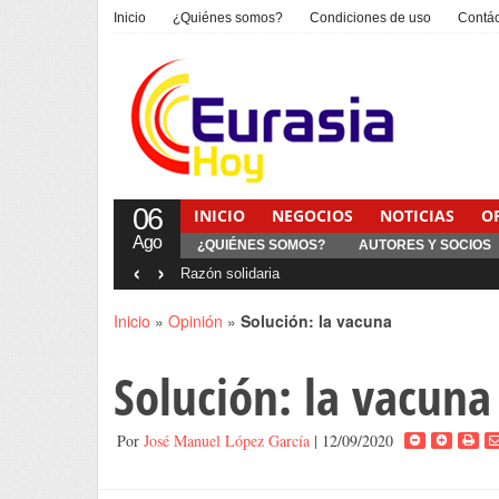
Inicio
¿Quiénes somos?
Condiciones de uso
Contá
06
INICIO
NEGOCIOS
NOTICIAS
O
Ago
¿QUIÉNES SOMOS?
AUTORES Y SOCIOS
‹
›
Interventionism estatal
Inicio
»
Opinión
»
Solución: la vacuna
Solución: la vacuna
Por
José Manuel López García
| 12/09/2020