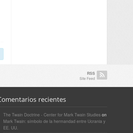
RSS
Site Feed
Comentarios recientes
The Twain Doctrine - Center for Mark Twain Studies
on
Mark Twain: símbolo de la hermandad entre Ucrania y
EE. UU.