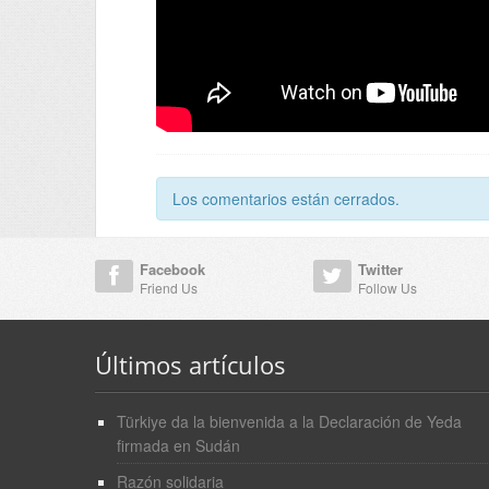
Los comentarios están cerrados.
Facebook
Twitter
Friend Us
Follow Us
Últimos artículos
Türkiye da la bienvenida a la Declaración de Yeda
firmada en Sudán
Razón solidaria