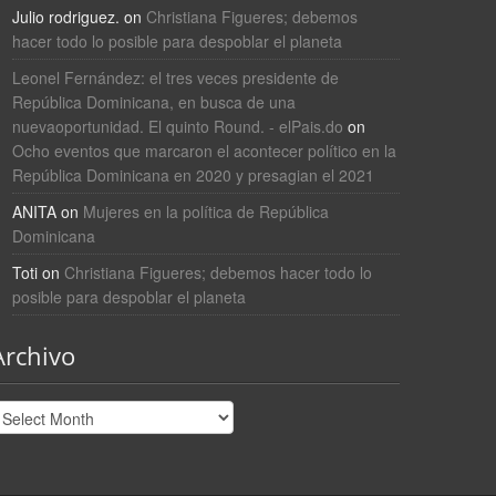
Julio rodriguez.
on
Christiana Figueres; debemos
hacer todo lo posible para despoblar el planeta
Leonel Fernández: el tres veces presidente de
República Dominicana, en busca de una
nuevaoportunidad. El quinto Round. - elPais.do
on
Ocho eventos que marcaron el acontecer político en la
República Dominicana en 2020 y presagian el 2021
ANITA
on
Mujeres en la política de República
Dominicana
Toti
on
Christiana Figueres; debemos hacer todo lo
posible para despoblar el planeta
Archivo
rchivo