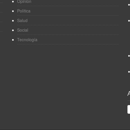
Opinión
Política
Salud
Social
Tecnología
A