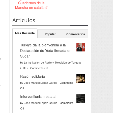
Cuadernos de la
Mancha en catalán?
Artículos
Más Reciente
Popular
Comentarios
Türkiye da la bienvenida a la
Declaración de Yeda firmada en
Sudán
o
by
La Institución de Radio y Televisión de Turquía
on
(TRT)
-
Comments Off
Türkiye
Razón solidaria
da
by
José Manuel López García
-
Comments
.
la
on
Off
bienvenida
Razón
a
Interventionism estatal
solidaria
la
by
José Manuel López García
-
Comments
Declaración
on
Off
de