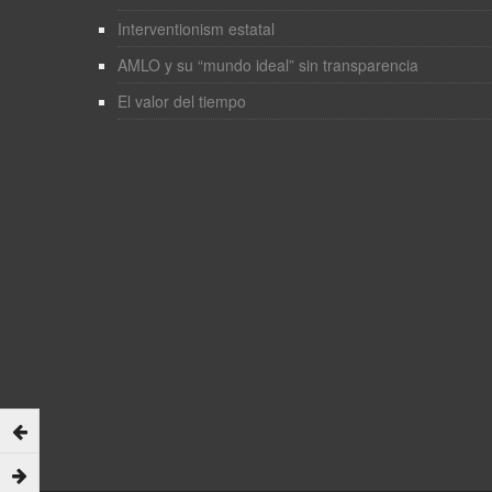
Interventionism estatal
AMLO y su “mundo ideal” sin transparencia
El valor del tiempo