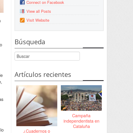
Connect on Facebook
View all Posts
Visit Website
n
Búsqueda
o
Artículos recientes
de
e,
as
Campaña
independentista en
Cataluña
lo
¿Cuadernos o