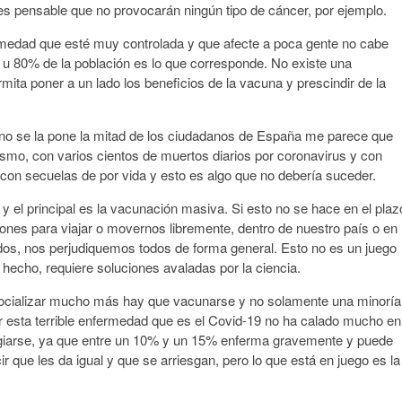
 es pensable que no provocarán ningún tipo de cáncer, por ejemplo.
medad que esté muy controlada y que afecte a poca gente no cabe
 80% de la población es lo que corresponde. No existe una
ita poner a un lado los beneficios de la vacuna y prescindir de la
a y no se la pone la mitad de los ciudadanos de España me parece que
smo, con varios cientos de muertos diarios por coronavirus y con
n secuelas de por vida y esto es algo que no debería suceder.
s y el principal es la vacunación masiva. Si esto no se hace en el plaz
es para viajar o movernos libremente, dentro de nuestro país o en
ados, nos perjudiquemos todos de forma general. Esto no es un juego
hecho, requiere soluciones avaladas por la ciencia.
ocializar mucho más hay que vacunarse y no solamente una minoría
r esta terrible enfermedad que es el Covid-19 no ha calado mucho en
agiarse, ya que entre un 10% y un 15% enferma gravemente y puede
que les da igual y que se arriesgan, pero lo que está en juego es la