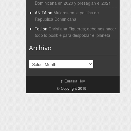
Dominicana en 2020 y presagian el 2021
ANITA
on
Mujeres en la política de
República Dominicana
Toti
on
Christiana Figueres; debemos hacer
todo lo posible para despoblar el planeta
Archivo
Archivo
↑
Eurasia Hoy
© Copyright 2019