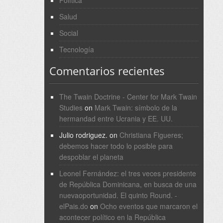
Política
Salud
Social
Tecnología
Comentarios recientes
The Twain Doctrine - Center for Mark Twain
Studies
on
Mark Twain: símbolo de la
hermandad entre Ucrania y EE. UU.
Julio rodriguez.
on
Christiana Figueres;
debemos hacer todo lo posible para
despoblar el planeta
Leonel Fernández: el tres veces presidente
de República Dominicana, en busca de una
nuevaoportunidad. El quinto Round. -
elPais.do
on
Ocho eventos que marcaron el
acontecer político en la República