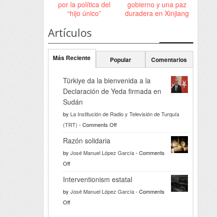
por la política del
gobierno y una paz
“hijo único”
duradera en Xinjiang
Artículos
Más Reciente
Popular
Comentarios
Türkiye da la bienvenida a la
Declaración de Yeda firmada en
Sudán
by
La Institución de Radio y Televisión de Turquía
on
(TRT)
-
Comments Off
Türkiye
Razón solidaria
da
by
José Manuel López García
-
Comments
la
on
Off
bienvenida
Razón
a
Interventionism estatal
solidaria
la
by
José Manuel López García
-
Comments
Declaración
on
Off
de
Interventionism