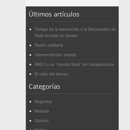
Últimos artículos
Türkiye da la bienvenida a la Declaración de
Yeda firmada en Sudán
Razón solidaria
Interventionism estatal
AMLO y su “mundo ideal” sin transparencia
El valor del tiempo
Categorías
Negocios
Noticias
Opinión