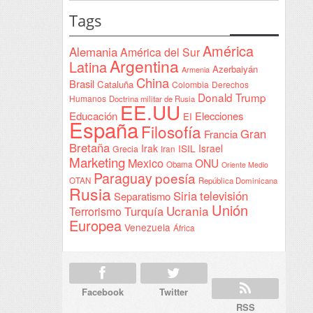
Yeda
estatal
Tags
firmada
en
América
Alemania
América del Sur
Sudán
Argentina
Latina
Azerbaiyán
Armenia
China
Brasil
Cataluña
Colombia
Derechos
Donald Trump
Humanos
Doctrina militar de Rusia
EE.UU
Educación
Elecciones
EI
España
Filosofía
Gran
Francia
Bretaña
Irak
ISIL
Israel
Grecia
Iran
Marketing
Mexico
ONU
Obama
Oriente Medio
Paraguay
poesía
OTAN
República Dominicana
Rusia
Siria
televisión
Separatismo
Unión
Ucrania
Turquía
Terrorismo
Europea
Venezuela
África
Facebook
Twitter
RSS