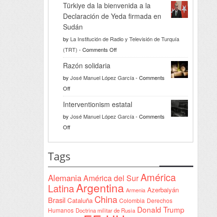
Türkiye da la bienvenida a la
Declaración de Yeda firmada en
Sudán
by
La Institución de Radio y Televisión de Turquía
on
(TRT)
-
Comments Off
Türkiye
Razón solidaria
da
by
José Manuel López García
-
Comments
la
on
Off
bienvenida
Razón
a
Interventionism estatal
solidaria
la
by
José Manuel López García
-
Comments
Declaración
on
Off
de
Interventionism
Yeda
estatal
Tags
firmada
en
América
Alemania
América del Sur
Sudán
Argentina
Latina
Azerbaiyán
Armenia
China
Brasil
Cataluña
Colombia
Derechos
Donald Trump
Humanos
Doctrina militar de Rusia