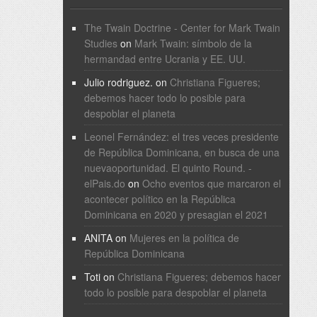
The Twain Doctrine - Center for Mark Twain
Studies
on
Mark Twain: símbolo de la
hermandad entre Ucrania y EE. UU.
Julio rodriguez.
on
Christiana Figueres;
debemos hacer todo lo posible para
despoblar el planeta
Leonel Fernández: el tres veces presidente
de República Dominicana, en busca de una
nuevaoportunidad. El quinto Round. -
elPais.do
on
Ocho eventos que marcaron el
acontecer político en la República
Dominicana en 2020 y presagian el 2021
ANITA
on
Mujeres en la política de
República Dominicana
Toti
on
Christiana Figueres; debemos hacer
todo lo posible para despoblar el planeta