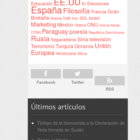
EE.UU
Educación
Elecciones
EI
España
Filosofía
Gran
Francia
Bretaña
Irak
ISIL
Israel
Grecia
Iran
Marketing
Mexico
ONU
Obama
Oriente Medio
Paraguay
poesía
OTAN
República Dominicana
Rusia
Siria
televisión
Separatismo
Unión
Ucrania
Turquía
Terrorismo
Europea
Venezuela
África
Facebook
Twitter
RSS
Últimos artículos
Türkiye da la bienvenida a la Declaración de
Yeda firmada en Sudán