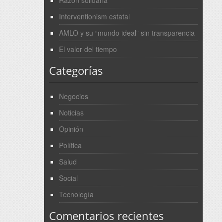
Razón solidaria
Interventionism estatal
AMLO y su “mundo ideal” sin transparencia
El valor del tiempo
Categorías
Negocios
Noticias
Opinión
Política
Salud
Social
Tecnología
Comentarios recientes