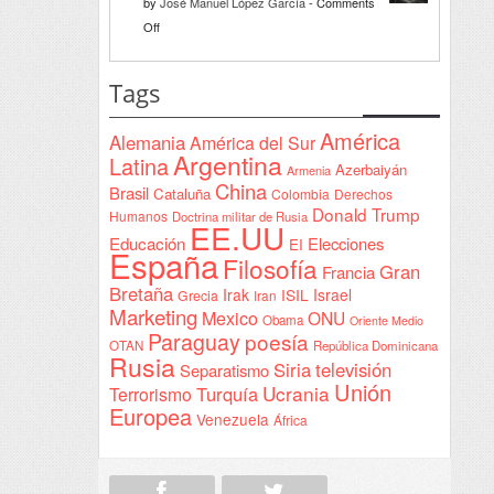
by
José Manuel López García
-
Comments
Declaración
on
Off
de
Interventionism
Yeda
estatal
Tags
firmada
en
América
Alemania
América del Sur
Sudán
Argentina
Latina
Azerbaiyán
Armenia
China
Brasil
Cataluña
Colombia
Derechos
Donald Trump
Humanos
Doctrina militar de Rusia
EE.UU
Educación
Elecciones
EI
España
Filosofía
Gran
Francia
Bretaña
Irak
ISIL
Israel
Grecia
Iran
Marketing
Mexico
ONU
Obama
Oriente Medio
Paraguay
poesía
OTAN
República Dominicana
Rusia
Siria
televisión
Separatismo
Unión
Ucrania
Turquía
Terrorismo
Europea
Venezuela
África