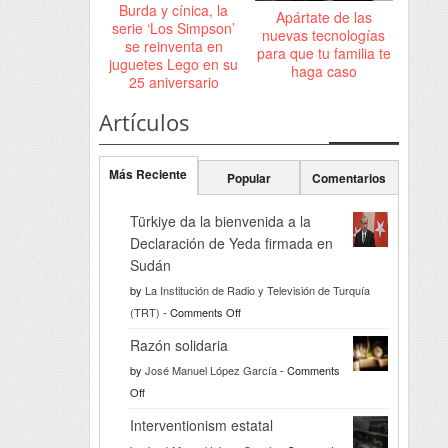
Burda y cínica, la
Apártate de las
serie ‘Los Simpson’
nuevas tecnologías
se reinventa en
para que tu familia te
juguetes Lego en su
haga caso
25 aniversario
Artículos
Más Reciente
Popular
Comentarios
Türkiye da la bienvenida a la
Declaración de Yeda firmada en
Sudán
by
La Institución de Radio y Televisión de Turquía
on
(TRT)
-
Comments Off
Türkiye
Razón solidaria
da
by
José Manuel López García
-
Comments
la
on
Off
bienvenida
Razón
a
Interventionism estatal
solidaria
la