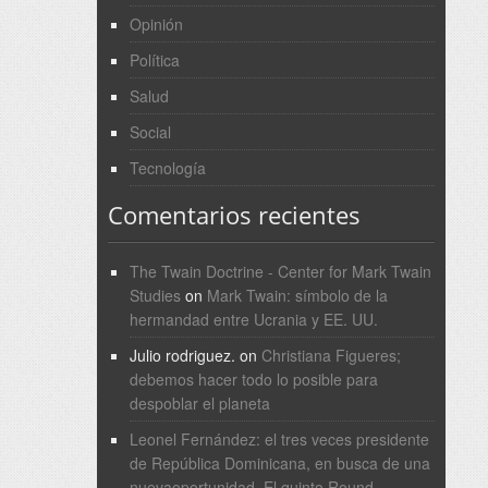
Opinión
Política
Salud
Social
Tecnología
Comentarios recientes
The Twain Doctrine - Center for Mark Twain
Studies
on
Mark Twain: símbolo de la
hermandad entre Ucrania y EE. UU.
Julio rodriguez.
on
Christiana Figueres;
debemos hacer todo lo posible para
despoblar el planeta
Leonel Fernández: el tres veces presidente
de República Dominicana, en busca de una
nuevaoportunidad. El quinto Round. -