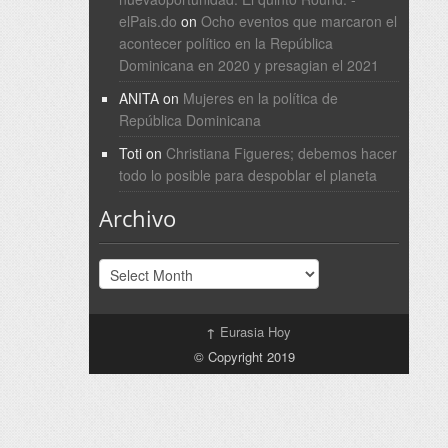
elPais.do
on
Ocho eventos que marcaron el
acontecer político en la República
Dominicana en 2020 y presagian el 2021
ANITA
on
Mujeres en la política de
República Dominicana
Toti
on
Christiana Figueres; debemos hacer
todo lo posible para despoblar el planeta
Archivo
Archivo
↑
Eurasia Hoy
© Copyright 2019