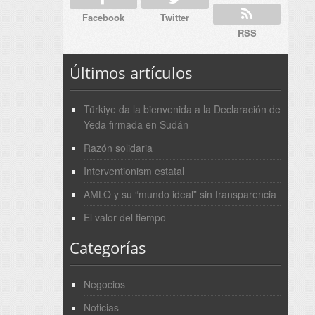
Facebook
Twitter
RSS
Últimos artículos
Türkiye da la bienvenida a la Declaración de
Yeda firmada en Sudán
Razón solidaria
Interventionism estatal
AMLO y su “mundo ideal” sin transparencia
El valor del tiempo
Categorías
Negocios
Noticias