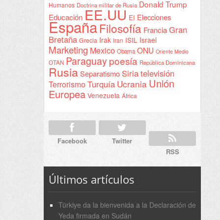
Donald Trump
Humanos
Doctrina militar de Rusia
EE.UU
Educación
Elecciones
EI
España
Filosofía
Gran
Francia
Bretaña
Irak
ISIL
Israel
Grecia
Iran
Marketing
Mexico
ONU
Obama
Oriente Medio
Paraguay
poesía
OTAN
República Dominicana
Rusia
Siria
televisión
Separatismo
Unión
Ucrania
Turquía
Terrorismo
Europea
Venezuela
África
Facebook
Twitter
RSS
Últimos artículos
Türkiye da la bienvenida a la Declaración de
Yeda firmada en Sudán