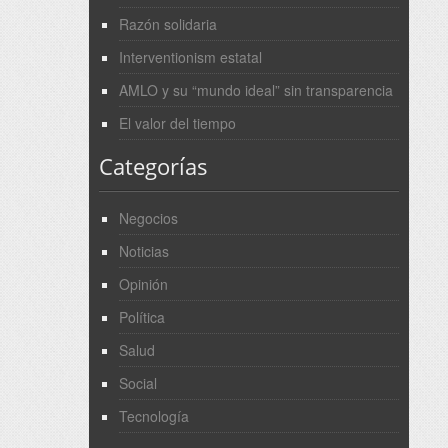
Razón solidaria
Interventionism estatal
AMLO y su “mundo ideal” sin transparencia
El valor del tiempo
Categorías
Negocios
Noticias
Opinión
Política
Salud
Social
Tecnología