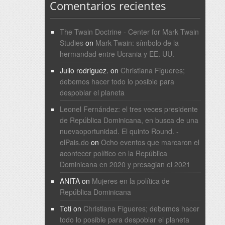
Comentarios recientes
The Twain Doctrine - Center for Mark Twain
Studies
on
Mark Twain: símbolo de la
hermandad entre Ucrania y EE. UU.
Julio rodriguez.
on
Christiana Figueres;
debemos hacer todo lo posible para
despoblar el planeta
Leonel Fernández: el tres veces presidente
de República Dominicana, en busca de una
nuevaoportunidad. El quinto Round. -
elPais.do
on
Ocho eventos que marcaron el
acontecer político en la República
Dominicana en 2020 y presagian el 2021
ANITA
on
Mujeres en la política de
República Dominicana
Toti
on
Christiana Figueres; debemos hacer
todo lo posible para despoblar el planeta