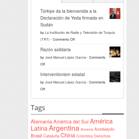
Türkiye da la bienvenida a la
Declaración de Yeda firmada en
Sudán
by
La Institución de Radio y Televisión de Turquía
on
(TRT)
-
Comments Off
Türkiye
Razón solidaria
da
by
José Manuel López García
-
Comments
la
on
Off
bienvenida
Razón
a
Interventionism estatal
solidaria
la
by
José Manuel López García
-
Comments
Declaración
on
Off
de
Interventionism
Yeda
estatal
Tags
firmada
en
América
Alemania
América del Sur
Sudán
Argentina
Latina
Azerbaiyán
Armenia
China
Brasil
Cataluña
Colombia
Derechos