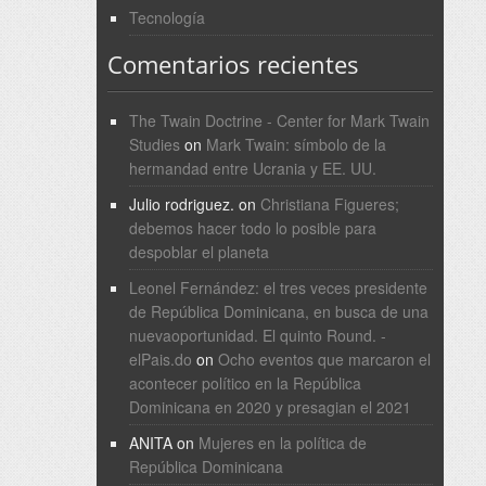
Tecnología
Comentarios recientes
The Twain Doctrine - Center for Mark Twain
Studies
on
Mark Twain: símbolo de la
hermandad entre Ucrania y EE. UU.
Julio rodriguez.
on
Christiana Figueres;
debemos hacer todo lo posible para
despoblar el planeta
Leonel Fernández: el tres veces presidente
de República Dominicana, en busca de una
nuevaoportunidad. El quinto Round. -
elPais.do
on
Ocho eventos que marcaron el
acontecer político en la República
Dominicana en 2020 y presagian el 2021
ANITA
on
Mujeres en la política de
República Dominicana