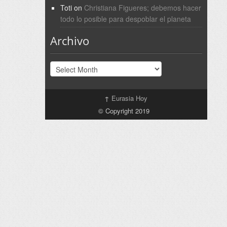
Toti
on
Christiana Figueres; debemos hacer
todo lo posible para despoblar el planeta
Archivo
Archivo
↑
Eurasia Hoy
© Copyright 2019