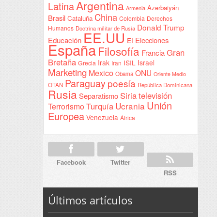
Argentina
Latina
Azerbaiyán
Armenia
China
Brasil
Cataluña
Colombia
Derechos
Donald Trump
Humanos
Doctrina militar de Rusia
EE.UU
Educación
Elecciones
EI
España
Filosofía
Gran
Francia
Bretaña
Irak
ISIL
Israel
Grecia
Iran
Marketing
Mexico
ONU
Obama
Oriente Medio
Paraguay
poesía
OTAN
República Dominicana
Rusia
Siria
televisión
Separatismo
Unión
Ucrania
Turquía
Terrorismo
Europea
Venezuela
África
Facebook
Twitter
RSS
Últimos artículos