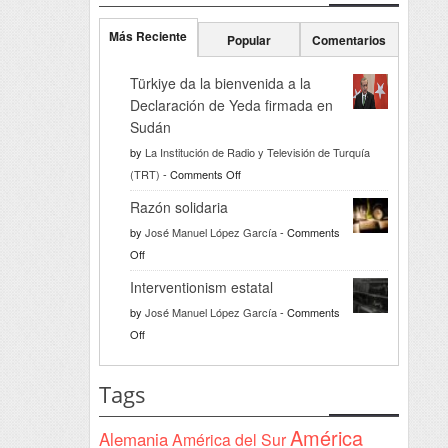
Más Reciente
Popular
Comentarios
Türkiye da la bienvenida a la
Declaración de Yeda firmada en
Sudán
by
La Institución de Radio y Televisión de Turquía
on
(TRT)
-
Comments Off
Türkiye
Razón solidaria
da
by
José Manuel López García
-
Comments
la
on
Off
bienvenida
Razón
a
Interventionism estatal
solidaria
la
by
José Manuel López García
-
Comments
Declaración
on
Off
de
Interventionism
Yeda
estatal
Tags
firmada
en
América
Alemania
América del Sur
Sudán