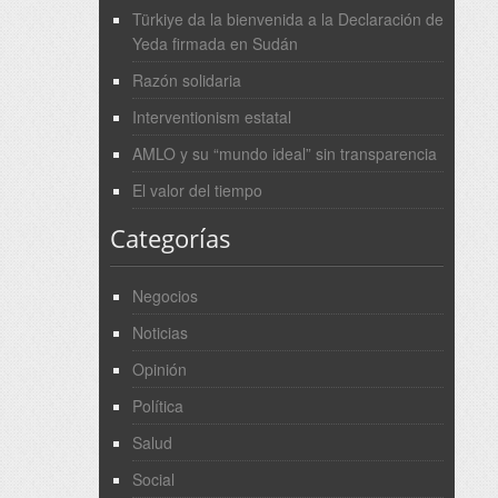
Türkiye da la bienvenida a la Declaración de
Yeda firmada en Sudán
Razón solidaria
Interventionism estatal
AMLO y su “mundo ideal” sin transparencia
El valor del tiempo
Categorías
Negocios
Noticias
Opinión
Política
Salud
Social