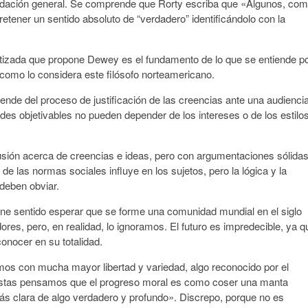
 validación general. Se comprende que Rorty escriba que «Algunos, co
ner un sentido absoluto de “verdadero” identificándolo con la
ntizada que propone Dewey es el fundamento de lo que se entiende p
 como lo considera este filósofo norteamericano.
nde del proceso de justificación de las creencias ante una audienci
des objetivables no pueden depender de los intereses o de los estilo
cusión acerca de creencias e ideas, pero con argumentaciones sólidas
de las normas sociales influye en los sujetos, pero la lógica y la
deben obviar.
ene sentido esperar que se forme una comunidad mundial en el siglo
es, pero, en realidad, lo ignoramos. El futuro es impredecible, ya q
onocer en su totalidad.
os con mucha mayor libertad y variedad, algo reconocido por el
stas pensamos que el progreso moral es como coser una manta
ás clara de algo verdadero y profundo». Discrepo, porque no es