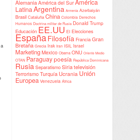
América
Alemania
América del Sur
Argentina
Latina
Azerbaiyán
Armenia
China
Brasil
Cataluña
Colombia
Derechos
Donald Trump
Humanos
Doctrina militar de Rusia
EE.UU
Educación
Elecciones
EI
España
Filosofía
Gran
Francia
Bretaña
 a
Irak
ISIL
Israel
Grecia
Iran
Marketing
Mexico
ONU
Obama
Oriente Medio
Paraguay
poesía
OTAN
República Dominicana
Rusia
Siria
televisión
Separatismo
Unión
Ucrania
Turquía
Terrorismo
o
Europea
Venezuela
África