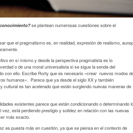
conocimiento?
se plantean numerosas cuestiones sobre el
nsar que el pragmatismo es, en realidad, expresión de realismo, aunq
laramente.
sitivo en sí mismo y desde la perspectiva pragmatista es lo
 verdad o de una moral universalista si se sigue la senda del
do con ello. Escribe Rorty que es necesario «crear nuevos modos d
uevos humanos». Parece que ya desde el siglo XX y también
al y cultural es tan acelerado que están surgiendo nuevas maneras de
talidades existentes parece que están condicionando o determinando l
l vez, está perdiendo prestigio y solidez en relación con las nuevas
ser más exacto.
ez es puesta más en cuestión, ya que se piensa en el contexto de