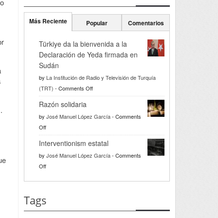
mo
Más Reciente
Popular
Comentarios
or
Türkiye da la bienvenida a la
Declaración de Yeda firmada en
Sudán
a
by
La Institución de Radio y Televisión de Turquía
s
on
(TRT)
-
Comments Off
Türkiye
Razón solidaria
.
da
by
José Manuel López García
-
Comments
la
on
Off
bienvenida
Razón
a
Interventionism estatal
solidaria
la
by
José Manuel López García
-
Comments
ue
Declaración
on
Off
de
Interventionism
Yeda
estatal
firmada
Tags
en
Sudán