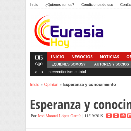
Inicio
¿Quiénes somos?
Condiciones de uso
Contá
06
INICIO
NEGOCIOS
NOTICIAS
O
Ago
¿QUIÉNES SOMOS?
AUTORES Y SOCIOS
‹
›
Interventionism estatal
Inicio
»
Opinión
»
Esperanza y conocimiento
Esperanza y conoci
Por
José Manuel López García
| 11/19/2019