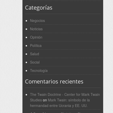
Categorías
Negocios
Noticias
Opinión
Política
Salud
Social
Tecnología
Comentarios recientes
The Twain Doctrine - Center for Mark Twain
Studies
on
Mark Twain: símbolo de la
hermandad entre Ucrania y EE. UU.