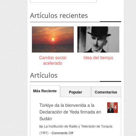
Artículos recientes
Cambio social
Idea del tiempo
acelerado
Artículos
Más Reciente
Popular
Comentarios
Türkiye da la bienvenida a la
Declaración de Yeda firmada en
Sudán
by
La Institución de Radio y Televisión de Turquía
on
(TRT)
-
Comments Off