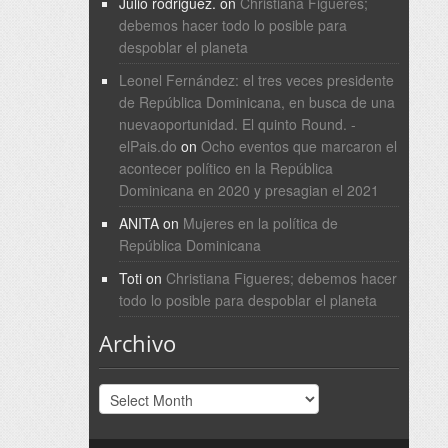
Julio rodriguez.
on
Christiana Figueres;
debemos hacer todo lo posible para
despoblar el planeta
Leonel Fernández: el tres veces presidente
de República Dominicana, en busca de una
nuevaoportunidad. El quinto Round. -
elPais.do
on
Ocho eventos que marcaron el
acontecer político en la República
Dominicana en 2020 y presagian el 2021
ANITA
on
Mujeres en la política de
República Dominicana
Toti
on
Christiana Figueres; debemos hacer
todo lo posible para despoblar el planeta
Archivo
Archivo