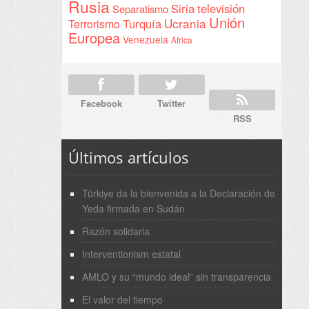
Rusia
Siria
televisión
Separatismo
Unión
Ucrania
Turquía
Terrorismo
Europea
Venezuela
África
Facebook
Twitter
RSS
Últimos artículos
Türkiye da la bienvenida a la Declaración de
Yeda firmada en Sudán
Razón solidaria
Interventionism estatal
AMLO y su “mundo ideal” sin transparencia
El valor del tiempo