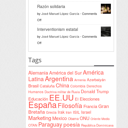
Türkiye
Razón solidaria
da
by
José Manuel López García
-
Comments
la
on
Off
bienvenida
Razón
a
Interventionism estatal
solidaria
la
by
José Manuel López García
-
Comments
Declaración
on
Off
de
Interventionism
Yeda
estatal
Tags
firmada
en
América
Alemania
América del Sur
Sudán
Argentina
Latina
Azerbaiyán
Armenia
China
Brasil
Cataluña
Colombia
Derechos
Donald Trump
Humanos
Doctrina militar de Rusia
EE.UU
Educación
Elecciones
EI
España
Filosofía
Gran
Francia
Bretaña
Irak
ISIL
Israel
Grecia
Iran
Marketing
Mexico
ONU
Obama
Oriente Medio
Paraguay
poesía
OTAN
República Dominicana