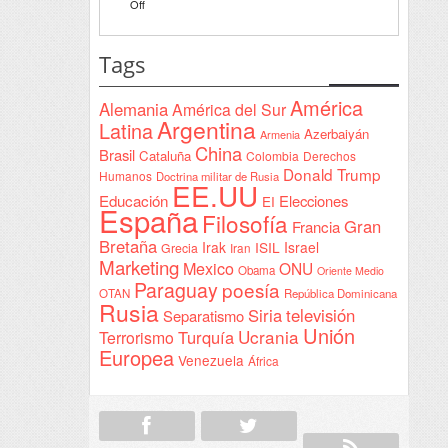
on
Off
de
Interventionism
Yeda
estatal
Tags
firmada
en
América
Alemania
América del Sur
Sudán
Argentina
Latina
Azerbaiyán
Armenia
China
Brasil
Cataluña
Colombia
Derechos
Donald Trump
Humanos
Doctrina militar de Rusia
EE.UU
Educación
Elecciones
EI
España
Filosofía
Gran
Francia
Bretaña
Irak
ISIL
Israel
Grecia
Iran
Marketing
Mexico
ONU
Obama
Oriente Medio
Paraguay
poesía
OTAN
República Dominicana
Rusia
Siria
televisión
Separatismo
Unión
Ucrania
Turquía
Terrorismo
Europea
Venezuela
África