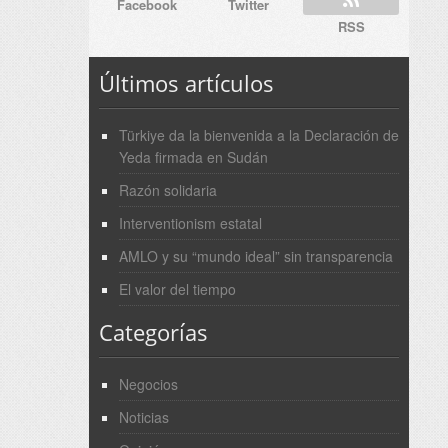
Facebook
Twitter
RSS
Últimos artículos
Türkiye da la bienvenida a la Declaración de
Yeda firmada en Sudán
Razón solidaria
Interventionism estatal
AMLO y su “mundo ideal” sin transparencia
El valor del tiempo
Categorías
Negocios
Noticias