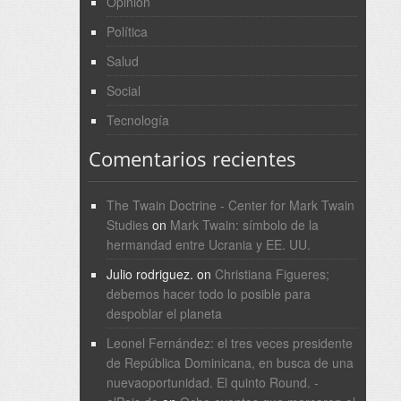
Opinión
Política
Salud
Social
Tecnología
Comentarios recientes
The Twain Doctrine - Center for Mark Twain
Studies
on
Mark Twain: símbolo de la
hermandad entre Ucrania y EE. UU.
Julio rodriguez.
on
Christiana Figueres;
debemos hacer todo lo posible para
despoblar el planeta
Leonel Fernández: el tres veces presidente
de República Dominicana, en busca de una
nuevaoportunidad. El quinto Round. -