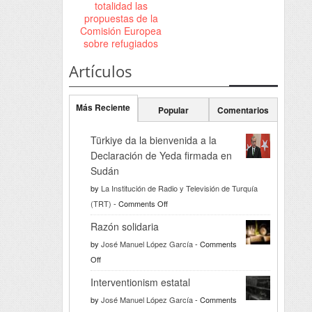
totalidad las
propuestas de la
Comisión Europea
sobre refugiados
Artículos
Más Reciente
Popular
Comentarios
Türkiye da la bienvenida a la
Declaración de Yeda firmada en
Sudán
by
La Institución de Radio y Televisión de Turquía
on
(TRT)
-
Comments Off
Türkiye
Razón solidaria
da
by
José Manuel López García
-
Comments
la
on
Off
bienvenida
Razón
a
Interventionism estatal
solidaria
la
by
José Manuel López García
-
Comments
Declaración