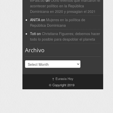
elPais.do
on
Ocho eventos que marcaron el
acontecer político en la República
Dominicana en 2020 y presagian el 2021
ANITA
on
Mujeres en la política de
República Dominicana
Toti
on
Christiana Figueres; debemos hacer
todo lo posible para despoblar el planeta
Archivo
Archivo
↑
Eurasia Hoy
© Copyright 2019