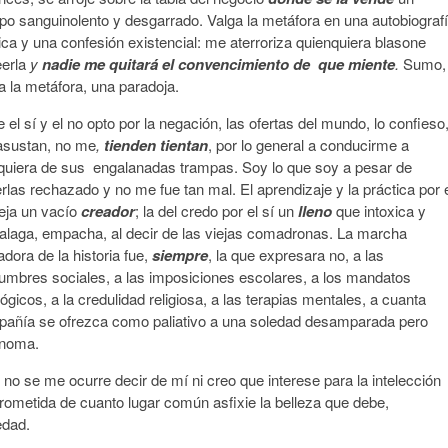
po sanguinolento y desgarrado. Valga la metáfora en una autobiograf
ica y una confesión existencial: me aterroriza quienquiera blasone
erla
y
nadie me quitará el convencimiento de que miente
.
Sumo,
 a la metáfora, una paradoja.
e el sí y el no opto por la negación, las ofertas del mundo, lo confieso
sustan, no me
,
tienden
tientan
, por lo general a conducirme a
quiera de sus engalanadas trampas. Soy lo que soy a pesar de
rlas rechazado y no me fue tan mal. El aprendizaje y la práctica por 
eja un vacío
creador
;
la del credo por el sí un
lleno
que intoxica y
laga, empacha, al decir de las viejas comadronas. La marcha
radora de la historia fue,
siempre
, la que expresara no, a las
umbres sociales, a las imposiciones escolares, a los mandatos
lógicos, a la credulidad religiosa, a las terapias mentales, a cuanta
añía se ofrezca como paliativo a una soledad desamparada pero
ónoma.
no se me ocurre decir de mí ni creo que interese para la intelección
metida de cuanto lugar común asfixie la belleza que debe,
edad.