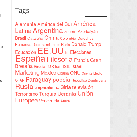
estatal
firmada
Tags
en
r
Sudán
América
Alemania
América del Sur
Argentina
Latina
Azerbaiyán
Armenia
China
Brasil
Cataluña
Colombia
Derechos
,
Donald Trump
Humanos
Doctrina militar de Rusia
te
EE.UU
Educación
Elecciones
EI
España
Filosofía
Gran
Francia
Bretaña
Irak
ISIL
Israel
Grecia
Iran
Marketing
Mexico
ONU
í
Obama
Oriente Medio
Paraguay
poesía
is
OTAN
República Dominicana
Rusia
Siria
televisión
Separatismo
Unión
Ucrania
Turquía
Terrorismo
Europea
Venezuela
África