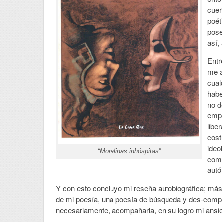
cuer
poét
pose
así,
Entr
me a
cual
habe
no d
empa
libe
cost
ideo
“Moralinas inhóspitas”
comp
aut
Y con esto concluyo mi reseña autobiográfica; más 
de mi poesía, una poesía de búsqueda y des-compro
necesariamente, acompañarla, en su logro mi ansi