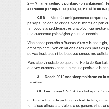
2 — Villamercedino y puntano (o sanluiseño). Te
acontecer por aquellos paisajes, no sólo en tus
CEB —
Me sitúo ambiguamente porque soy de
paisajes, no de tradiciones o costumbres en particula
tampoco sus problemas; es una provincia mediterr
una autonomía psicológica y cultural notable.
Vine desde pequeño a Buenos Aires y la nostalgia, a
embargo confluyen en mi vida esos dos paisajes po
selvas tropicales ni los bosques porque me asfixian
Pero sigo vinculado porque en el Norte de San Luis,
que voy cuantas veces me resulta posible; allá escr
3 — Desde 2012 sos vicepresidente en la sed
Familias”.
CEB —
Es una ONG. Allí mi trabajo, por sup
en llevar adelante la parte intelectual. Aclaro, se
temáticas afines a la violencia de género, vinculari