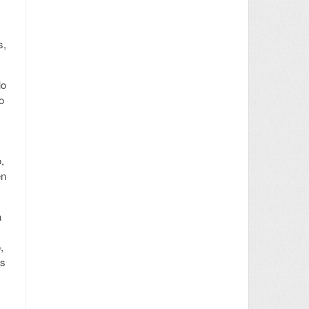
s,
lo
o
,
en
a
,
es