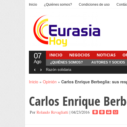
Inicio
¿Quiénes somos?
Condiciones de uso
Contá
07
INICIO
NEGOCIOS
NOTICIAS
O
Ago
¿QUIÉNES SOMOS?
AUTORES Y SOCIOS
‹
›
Interventionism estatal
Inicio
»
Opinión
»
Carlos Enrique Berbeglia: sus re
Carlos Enrique Berb
Por
Rolando Revagliatti
| 04/23/2016