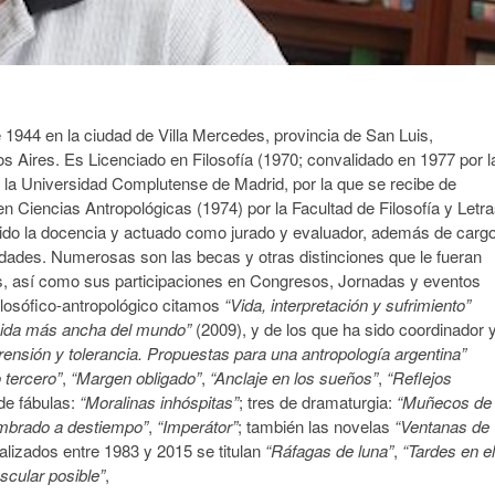
 1944 en la ciudad de Villa Mercedes, provincia de San Luis,
s Aires. Es Licenciado en Filosofía (1970; convalidado en 1977 por l
e la Universidad Complutense de Madrid, por la que se recibe de
en Ciencias Antropológicas (1974) por la Facultad de Filosofía y Letr
cido la docencia y actuado como jurado y evaluador, además de carg
sidades. Numerosas son las becas y otras distinciones que le fueran
as, así como sus participaciones en Congresos, Jornadas y eventos
 filosófico-antropológico citamos
“Vida, interpretación y sufrimiento”
nida más ancha del mundo”
(2009), y de los que ha sido coordinador 
nsión y tolerancia. Propuestas para una antropología argentina”
 tercero”
,
“Margen obligado”
,
“Anclaje en los sueños”
,
“Reflejos
 de fábulas:
“Moralinas inhóspitas”
; tres de dramaturgia:
“Muñecos de
mbrado a destiempo”
,
“Imperátor”
; también las novelas
“Ventanas de
alizados entre 1983 y 2015 se titulan
“Ráfagas de luna”
,
“Tardes en el
scular posible”
,