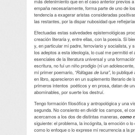
más detenimiento que en el caso anterior previos a 
empaña necesariamente, forma parte de uno de los 
tendencia a exagerar aristas consideradas positivas
las restantes, por la dispar nubosidad que reflejarí
Efectuadas estas salvedades epistemológicas proce
creación literaria y, entre ellas, con la poesía. Si 
y, en particular mi padre, ferroviario y socialista, y
los adeptos a esta ideología, lo cual me permitió e
esenciales de la literatura universal y una formació
escritura, no fui un niño prodigio (ni un adolescente
mi primer poemario,
“Ráfagas de luna”
, lo publiqu
en libro, aparecieron en un suplemento literario de 
primeros intentos poéticos y en prosa, datan de un
abominables, por suerte los destruí.
Tengo formación filosófica y antropológica y una vis
segunda. No consiento en dividir los campos, el c
acercamos a los dos de distintas maneras,
como n
siguiente: el problema, la incógnita, la emoción o l
como lo enfoque o lo exprese mi recurrencia a la pro