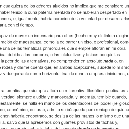
 cualquiera de los géneros aludidos no implica que me considere un
 haber tenido la cuna paterna mentada no se hubieran despertado en
es, e, igualmente, habría carecido de la voluntad por desarrollarla
ria con el tiempo.
apaz de mover un incensario para otros (hecho muy distinto a elogiar
peración de maestranza, como la de barrer un piso, o profesional, com
 que una de las temáticas primordiales que siempre afloran en mi obra
ica, debida a los hombres, o las intelectivas y físicas congénitas
 la peor de las alternativas, no comprender en absoluto
nada
o, en
 rodea y darme cuenta que, en ambas acepciones, sucede lo mismo
 y desgarrante como horizonte final de cuanta empresa iniciemos, 
tra temática que siempre aflora en mi creativa filosófico–poética es l
a verdad, siempre aludida y manoseada, y, además, temible cuando,
estamente, se halla en mano de los detentadores del poder (religioso
tico, económico, cultural), admito su búsqueda pero reniego de quien
ienen haberla encontrado, se desliza de las manos lo mismo que una
ila, salvo que la apresemos con guantes provistos de tachas y,
nces, se arroje sobre la tabla del negocio
donde se la vende
un