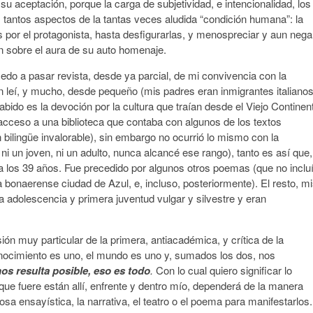
su aceptación, porque la carga de subjetividad, e intencionalidad, los
tantos aspectos de la tantas veces aludida “condición humana”: la
 por el protagonista, hasta desfigurarlas, y menospreciar y aun nega
an sobre el aura de su auto homenaje.
do a pasar revista, desde ya parcial, de mi convivencia con la
bien leí, y mucho, desde pequeño (mis padres eran inmigrantes italianos
 sabido es la devoción por la cultura que traían desde el Viejo Continen
l acceso a una biblioteca que contaba con algunos de los textos
n bilingüe invalorable), sin embargo no ocurrió lo mismo con la
, ni un joven, ni un adulto, nunca alcancé ese rango), tanto es así que,
é a los 39 años. Fue precedido por algunos otros poemas (que no inclu
la bonaerense ciudad de Azul, e, incluso, posteriormente). El resto, m
a adolescencia y primera juventud vulgar y silvestre y eran
ión muy particular de la primera, antiacadémica, y crítica de la
onocimiento es uno, el mundo es uno y, sumados los dos, nos
os resulta posible, eso es todo
.
Con lo cual quiero significar lo
o que fuere están allí, enfrente y dentro mío, dependerá de la manera
sa ensayística, la narrativa, el teatro o el poema para manifestarlos.