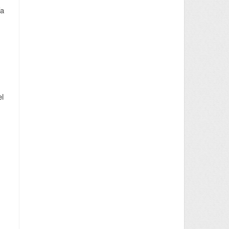
ía
,
el