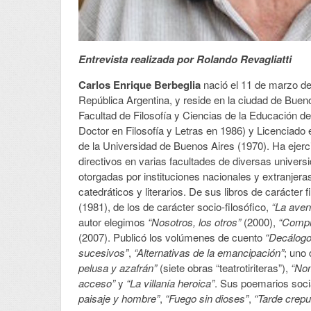
Entrevista realizada por Rolando Revagliatti
Carlos Enrique Berbeglia
nació el 11 de marzo de
República Argentina, y reside en la ciudad de Bueno
Facultad de Filosofía y Ciencias de la Educación d
Doctor en Filosofía y Letras en 1986) y Licenciado 
de la Universidad de Buenos Aires (1970). Ha ejer
directivos en varias facultades de diversas univer
otorgadas por instituciones nacionales y extranjer
catedráticos y literarios. De sus libros de carácter
(1981), de los de carácter socio-filosófico,
“La ave
autor elegimos
“Nosotros, los otros”
(2000),
“Compre
(2007). Publicó los volúmenes de cuento
“Decálogo
sucesivos”
,
“Alternativas de la emancipación”
; uno
pelusa y azafrán”
(siete obras “teatrotiriteras”),
“No
acceso”
y
“La villanía heroica”
. Sus poemarios soci
paisaje y hombre”
,
“Fuego sin dioses”
,
“Tarde crepu