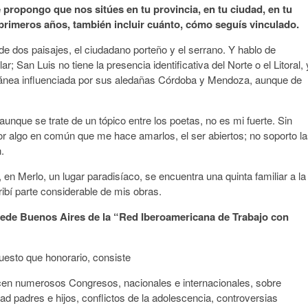
 propongo que nos sitúes en tu provincia, en tu ciudad, en tu
 primeros años, también incluir cuánto, cómo seguís vinculado.
 dos paisajes, el ciudadano porteño y el serrano. Y hablo de
r; San Luis no tiene la presencia identificativa del Norte o el Litoral, 
ánea influenciada por sus aledañas Córdoba y Mendoza, aunque de
unque se trate de un tópico entre los poetas, no es mi fuerte. Sin
r algo en común que me hace amarlos, el ser abiertos; no soporto l
.
 en Merlo, un lugar paradisíaco, se encuentra una quinta familiar a la
ibí parte considerable de mis obras.
e Buenos Aires de la “Red Iberoamericana de Trabajo con
uesto que honorario, consiste
 hacen numerosos Congresos, nacionales e internacionales, sobre
dad padres e hijos, conflictos de la adolescencia, controversias