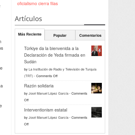
oficialismo cierra filas
a
Artículos
Más Reciente
Popular
Comentarios
n
os
Türkiye da la bienvenida a la
Declaración de Yeda firmada en
Sudán
ue
by
La Institución de Radio y Televisión de Turquía
on
(TRT)
-
Comments Off
Türkiye
ya
Razón solidaria
da
by
José Manuel López García
-
Comments
la
on
Off
bienvenida
e
Razón
a
Interventionism estatal
solidaria
la
by
José Manuel López García
-
Comments
Declaración
on
Off
de
Interventionism
Yeda