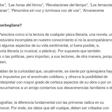
dos”
,
“Las horas del himno”
,
“Revelaciones del tiempo”
,
“Los terracot
janas”
,
“Penumbra sin voz y luminosa voz de vos”
,
“Amaneceres
 berbegliana?
areciera como si la lectura de cualquier pieza literaria, una novela, u
 estuviera incompleta en nuestro conocimiento si no la acompañáram
 algunos aspectos de su vida sentimental, si fuera posible, e,
ria literaria (o musical, o plástica). Por supuesto que también
 o las políticas, pero importan, a sus lectores, de otra manera, porq
leen.
ablan de la curiosidad que, usualmente, se siente por quienquiera ha
impuestos por el anonimato cotidiano, y ofrezca la posibilidad de
 interpretar con mayor grado de certeza aspectos de su obra o por un
 escuchamos a un amigo contarnos sus desavenencias familiares o d
iografías; la diferencia fundamental con las primeras radica en su
nocer. Por ende, los datos que allí vuelque, deben ser cribados con