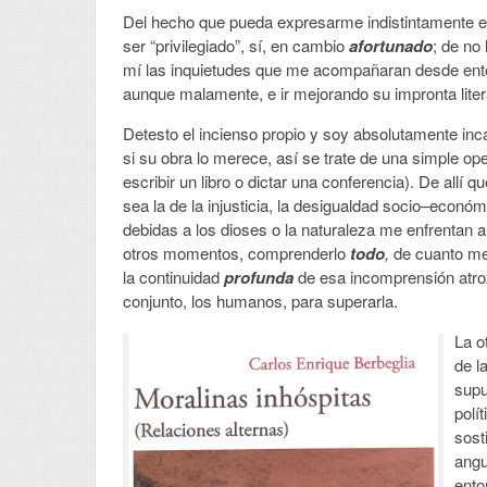
Del hecho que pueda expresarme indistintamente en
ser “privilegiado”, sí, en cambio
afortunado
; de no
mí las inquietudes que me acompañaran desde entonc
aunque malamente, e ir mejorando su impronta litera
Detesto el incienso propio y soy absolutamente inc
si su obra lo merece, así se trate de una simple o
escribir un libro o dictar una conferencia). De allí
sea la de la injusticia, la desigualdad socio–económ
debidas a los dioses o la naturaleza me enfrentan a
otros momentos, comprenderlo
todo
,
de cuanto me
la continuidad
profunda
de esa incomprensión atroz
conjunto, los humanos, para superarla.
La o
de l
supu
polí
sost
angu
ento