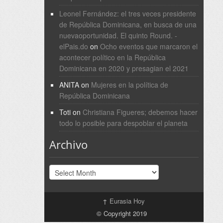
Leonel Fernández: el tres veces presidente
de República Dominicana, en busca de una
nuevaoportunidad. El quinto Round. -
elPais.do
on
Ocho eventos que marcaron el
acontecer político en la República
Dominicana en 2020 y presagian el 2021
ANITA
on
Mujeres en la política de
República Dominicana
Toti
on
Christiana Figueres; debemos hacer
todo lo posible para despoblar el planeta
Archivo
Archivo
↑
Eurasia Hoy
© Copyright 2019