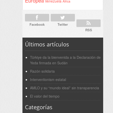
Europea
Venezuela
África
Facebook
Twitter
RSS
Últimos artículos
Türkiye da la bienvenida a la Declaración de
Yeda firmada en Sudán
Razón solidaria
Interventionism estatal
AMLO y su “mundo ideal” sin transparencia
El valor del tiempo
Categorías