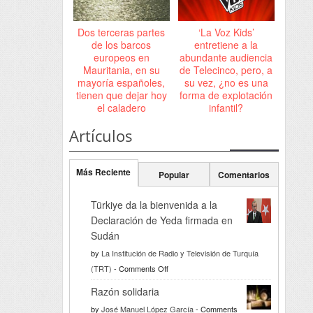
Dos terceras partes
‘La Voz Kids’
de los barcos
entretiene a la
europeos en
abundante audiencia
Mauritania, en su
de Telecinco, pero, a
mayoría españoles,
su vez, ¿no es una
tienen que dejar hoy
forma de explotación
el caladero
infantil?
Artículos
Más Reciente
Popular
Comentarios
Türkiye da la bienvenida a la
Declaración de Yeda firmada en
Sudán
by
La Institución de Radio y Televisión de Turquía
on
(TRT)
-
Comments Off
Türkiye
Razón solidaria
da
by
José Manuel López García
-
Comments