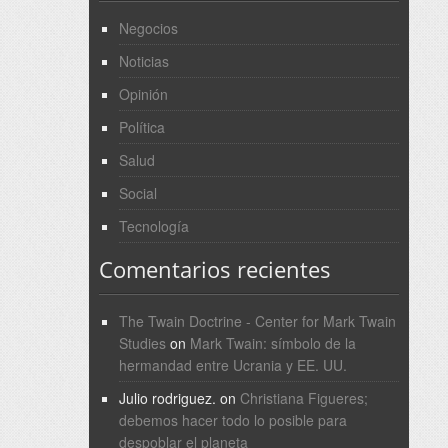
Negocios
Noticias
Opinión
Política
Salud
Social
Tecnología
Comentarios recientes
The Twain Doctrine - Center for Mark Twain
Studies
on
Mark Twain: símbolo de la
hermandad entre Ucrania y EE. UU.
Julio rodriguez.
on
Christiana Figueres;
debemos hacer todo lo posible para
despoblar el planeta