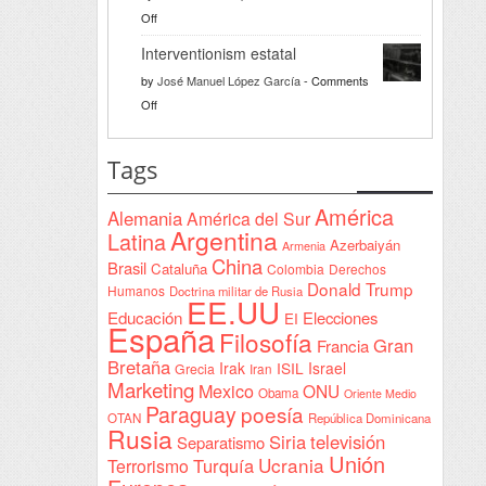
la
on
Off
bienvenida
Razón
a
Interventionism estatal
solidaria
la
by
José Manuel López García
-
Comments
Declaración
on
Off
de
Interventionism
Yeda
estatal
Tags
firmada
en
América
Alemania
América del Sur
Sudán
Argentina
Latina
Azerbaiyán
Armenia
China
Brasil
Cataluña
Colombia
Derechos
Donald Trump
Humanos
Doctrina militar de Rusia
EE.UU
Educación
Elecciones
EI
España
Filosofía
Gran
Francia
Bretaña
Irak
ISIL
Israel
Grecia
Iran
Marketing
Mexico
ONU
Obama
Oriente Medio
Paraguay
poesía
OTAN
República Dominicana
Rusia
Siria
televisión
Separatismo
Unión
Ucrania
Turquía
Terrorismo