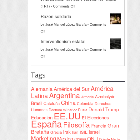
on
(TRT)
-
Comments Off
Türkiye
Razón solidaria
da
by
José Manuel López García
-
Comments
la
on
Off
bienvenida
Razón
a
Interventionism estatal
solidaria
la
by
José Manuel López García
-
Comments
Declaración
on
Off
de
Interventionism
Yeda
estatal
Tags
firmada
en
América
Alemania
América del Sur
Sudán
Argentina
Latina
Azerbaiyán
Armenia
China
Brasil
Cataluña
Colombia
Derechos
Donald Trump
Humanos
Doctrina militar de Rusia
EE.UU
Educación
Elecciones
EI
España
Filosofía
Gran
Francia
Bretaña
Irak
ISIL
Israel
Grecia
Iran
Marketing
Mexico
ONU
Obama
Oriente Medio