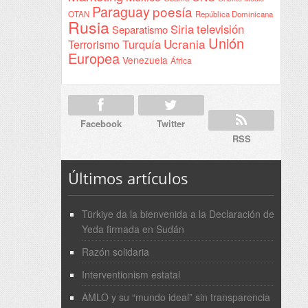
Paraguay
poesía
OTAN
República Dominicana
Rusia
Siria
televisión
Separatismo
Unión
Ucrania
Turquía
Terrorismo
Europea
Venezuela
África
Facebook
Twitter
RSS
Últimos artículos
Türkiye da la bienvenida a la Declaración de
Yeda firmada en Sudán
Razón solidaria
Interventionism estatal
AMLO y su “mundo ideal” sin transparencia