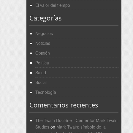
El valor del tiempo
Categorías
Negocios
Noticias
Opinión
Política
Salud
Social
Tecnología
Comentarios recientes
The Twain Doctrine - Center for Mark Twain
Studies
on
Mark Twain: símbolo de la