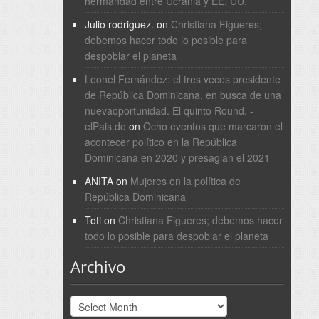
hermandad entre Ucrania y EE. UU.
Julio rodriguez.
on
Christiana Figueres;
debemos hacer todo lo posible para
despoblar el planeta
Leonel Fernández: el tres veces presidente
de República Dominicana, en busca de una
nuevaoportunidad. El quinto Round. -
elPais.do
on
Ocho eventos que marcaron el
acontecer político en la República
Dominicana en 2020 y presagian el 2021
ANITA
on
Mujeres en la política de
República Dominicana
Toti
on
Christiana Figueres; debemos hacer
todo lo posible para despoblar el planeta
Archivo
Archivo