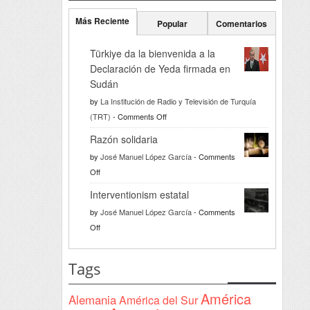
Más Reciente
Popular
Comentarios
Türkiye da la bienvenida a la
Declaración de Yeda firmada en
Sudán
by
La Institución de Radio y Televisión de Turquía
on
(TRT)
-
Comments Off
Türkiye
Razón solidaria
da
by
José Manuel López García
-
Comments
la
on
Off
bienvenida
Razón
a
Interventionism estatal
solidaria
la
by
José Manuel López García
-
Comments
Declaración
on
Off
de
Interventionism
Yeda
estatal
Tags
firmada
en
América
Alemania
América del Sur
Sudán