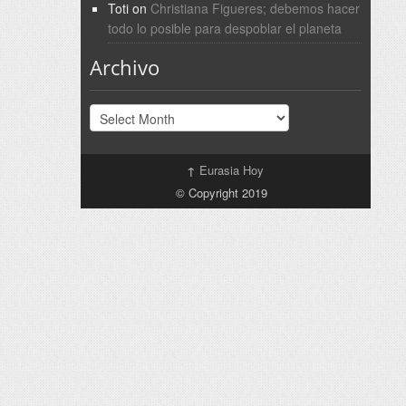
Toti
on
Christiana Figueres; debemos hacer
todo lo posible para despoblar el planeta
Archivo
Archivo
↑
Eurasia Hoy
© Copyright 2019