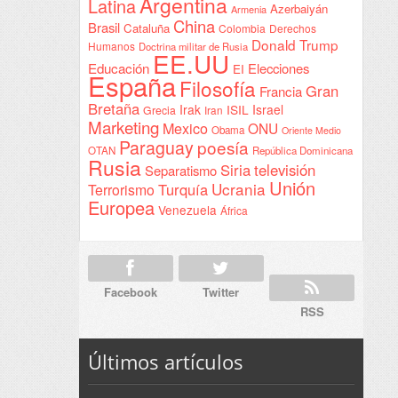
Argentina
Latina
Azerbaiyán
Armenia
China
Brasil
Cataluña
Colombia
Derechos
Donald Trump
Humanos
Doctrina militar de Rusia
EE.UU
Educación
Elecciones
EI
España
Filosofía
Gran
Francia
Bretaña
Irak
ISIL
Israel
Grecia
Iran
Marketing
Mexico
ONU
Obama
Oriente Medio
Paraguay
poesía
OTAN
República Dominicana
Rusia
Siria
televisión
Separatismo
Unión
Ucrania
Turquía
Terrorismo
Europea
Venezuela
África
Facebook
Twitter
RSS
Últimos artículos