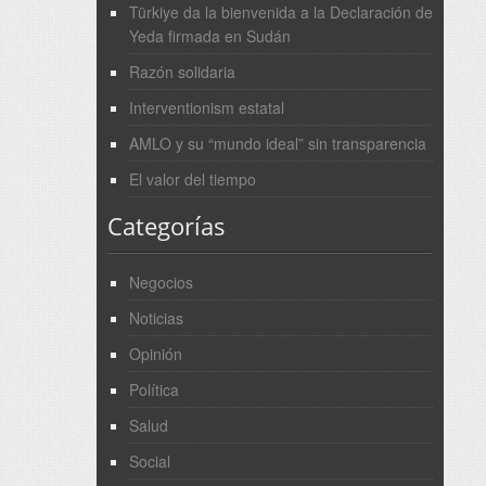
Türkiye da la bienvenida a la Declaración de
Yeda firmada en Sudán
Razón solidaria
Interventionism estatal
AMLO y su “mundo ideal” sin transparencia
El valor del tiempo
Categorías
Negocios
Noticias
Opinión
Política
Salud
Social