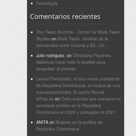
Tecnología
Comentarios recientes
The Twain Doctrine - Center for Mark Twain
Studies
on
Mark Twain: símbolo de la
hermandad entre Ucrania y EE. UU.
Julio rodriguez.
on
Christiana Figueres;
debemos hacer todo lo posible para
despoblar el planeta
Leonel Fernández: el tres veces presidente
de República Dominicana, en busca de una
nuevaoportunidad. El quinto Round. -
elPais.do
on
Ocho eventos que marcaron el
acontecer político en la República
Dominicana en 2020 y presagian el 2021
ANITA
on
Mujeres en la política de
República Dominicana