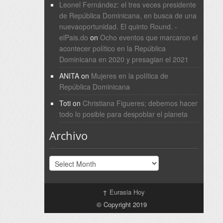
Leonel Fernández: el tres veces presidente
de República Dominicana, en busca de una
nuevaoportunidad. El quinto Round. -
elPais.do
on
Ocho eventos que marcaron el
acontecer político en la República
Dominicana en 2020 y presagian el 2021
ANITA
on
Mujeres en la política de
República Dominicana
Toti
on
Christiana Figueres; debemos hacer
todo lo posible para despoblar el planeta
Archivo
Archivo
↑
Eurasia Hoy
© Copyright 2019