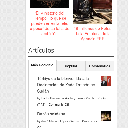
‘El Ministerio del
Tiempo’: lo que se
puede ver en la tele,
a pesar de su falta de
16 millones de Fotos
ambición
de la Fototeca de la
Agencia EFE
Artículos
Más Reciente
Popular
Comentarios
Türkiye da la bienvenida a la
Declaración de Yeda firmada en
Sudán
by
La Institución de Radio y Televisión de Turquía
on
(TRT)
-
Comments Off
Türkiye
Razón solidaria
da
by
José Manuel López García
-
Comments
la
on
Off