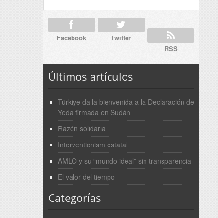
Facebook
Twitter
RSS
Últimos artículos
Türkiye da la bienvenida a la Declaración de
Yeda firmada en Sudán
Razón solidaria
Interventionism estatal
AMLO y su “mundo ideal” sin transparencia
El valor del tiempo
Categorías