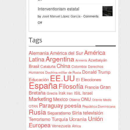
bienvenida
Razón
a
Interventionism estatal
solidaria
la
by
José Manuel López García
-
Comments
Declaración
on
Off
de
Interventionism
Yeda
estatal
Tags
firmada
en
América
Alemania
América del Sur
Sudán
Argentina
Latina
Azerbaiyán
Armenia
China
Brasil
Cataluña
Colombia
Derechos
Donald Trump
Humanos
Doctrina militar de Rusia
EE.UU
Educación
Elecciones
EI
España
Filosofía
Gran
Francia
Bretaña
Irak
ISIL
Israel
Grecia
Iran
Marketing
Mexico
ONU
Obama
Oriente Medio
Paraguay
poesía
OTAN
República Dominicana
Rusia
Siria
televisión
Separatismo
Unión
Ucrania
Turquía
Terrorismo
Europea
Venezuela
África