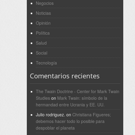
Negocios
Noticias
Opinión
Política
Salud
Social
Tecnología
Comentarios recientes
The Twain Doctrine - Center for Mark Twain
Studies
on
Mark Twain: símbolo de la
hermandad entre Ucrania y EE. UU.
Julio rodriguez.
on
Christiana Figueres;
debemos hacer todo lo posible para
despoblar el planeta