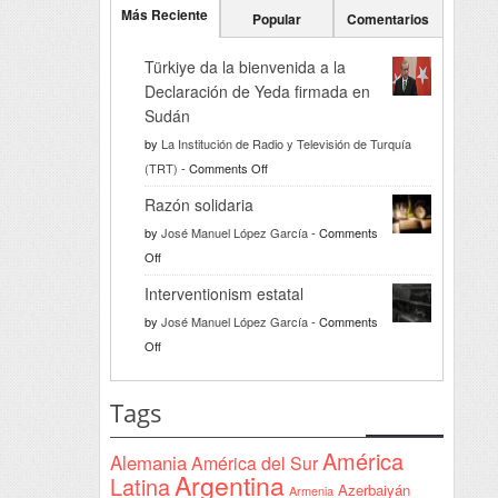
Más Reciente
Popular
Comentarios
Türkiye da la bienvenida a la
Declaración de Yeda firmada en
Sudán
by
La Institución de Radio y Televisión de Turquía
on
(TRT)
-
Comments Off
Türkiye
Razón solidaria
da
by
José Manuel López García
-
Comments
la
on
Off
bienvenida
Razón
a
Interventionism estatal
solidaria
la
by
José Manuel López García
-
Comments
Declaración
on
Off
de
Interventionism
Yeda
estatal
Tags
firmada
en
América
Alemania
América del Sur
Sudán
Argentina
Latina
Azerbaiyán
Armenia