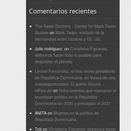
Comentarios recientes
The Twain Doctrine - Center for Mark Twain
Studies
on
Mark Twain: símbolo de la
hermandad entre Ucrania y EE. UU.
Julio rodriguez.
on
Christiana Figueres;
debemos hacer todo lo posible para
despoblar el planeta
Leonel Fernández: el tres veces presidente
de República Dominicana, en busca de una
nuevaoportunidad. El quinto Round. -
elPais.do
on
Ocho eventos que marcaron el
acontecer político en la República
Dominicana en 2020 y presagian el 2021
ANITA
on
Mujeres en la política de
República Dominicana
Toti
on
Christiana Figueres; debemos hacer