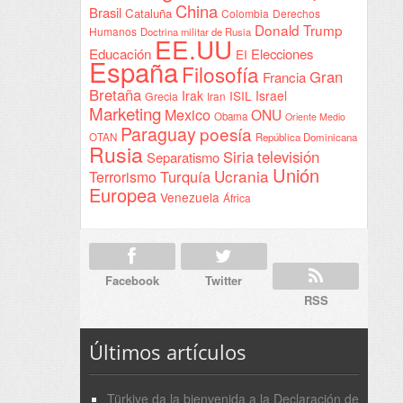
China
Brasil
Cataluña
Colombia
Derechos
Donald Trump
Humanos
Doctrina militar de Rusia
EE.UU
Educación
Elecciones
EI
España
Filosofía
Gran
Francia
Bretaña
Irak
ISIL
Israel
Grecia
Iran
Marketing
Mexico
ONU
Obama
Oriente Medio
Paraguay
poesía
OTAN
República Dominicana
Rusia
Siria
televisión
Separatismo
Unión
Ucrania
Turquía
Terrorismo
Europea
Venezuela
África
Facebook
Twitter
RSS
Últimos artículos
Türkiye da la bienvenida a la Declaración de