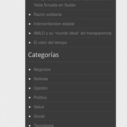
Yeda firmada en Sudán
Razón solidaria
Interventionism estatal
AMLO y su “mundo ideal” sin transparencia
El valor del tiempo
Categorías
Negocios
Noticias
Opinión
Política
Salud
Social
Tecnología