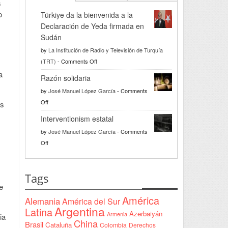
s
o
Türkiye da la bienvenida a la
Declaración de Yeda firmada en
Sudán
by
La Institución de Radio y Televisión de Turquía
on
(TRT)
-
Comments Off
Türkiye
a
Razón solidaria
da
by
José Manuel López García
-
Comments
la
on
Off
es
bienvenida
Razón
a
Interventionism estatal
solidaria
la
by
José Manuel López García
-
Comments
Declaración
on
Off
de
Interventionism
Yeda
estatal
firmada
Tags
en
e
Sudán
América
Alemania
América del Sur
Argentina
Latina
Azerbaiyán
Armenia
ia
China
Brasil
Cataluña
Colombia
Derechos