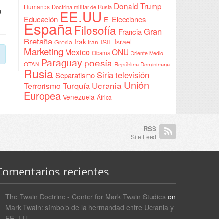
Donald Trump
Humanos
Doctrina militar de Rusia
a
EE.UU
Educación
Elecciones
EI
España
Filosofía
Gran
Francia
Bretaña
Irak
ISIL
Israel
Grecia
Iran
Marketing
Mexico
ONU
Obama
Oriente Medio
Paraguay
poesía
OTAN
República Dominicana
Rusia
Siria
televisión
Separatismo
Unión
Ucrania
Turquía
Terrorismo
Europea
Venezuela
África
RSS
Site Feed
Comentarios recientes
The Twain Doctrine - Center for Mark Twain Studies
on
Mark Twain: símbolo de la hermandad entre Ucrania y
EE. UU.