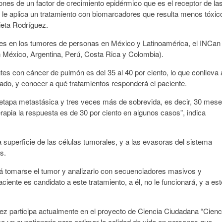
ones de un factor de crecimiento epidérmico que es el receptor de la
e le aplica un tratamiento con biomarcadores que resulta menos tóxic
rieta Rodríguez.
ones en los tumores de personas en México y Latinoamérica, el INCan
n México, Argentina, Perú, Costa Rica y Colombia).
es con cáncer de pulmón es del 35 al 40 por ciento, lo que conlleva 
zado, y conocer a qué tratamientos responderá el paciente.
 etapa metastásica y tres veces más de sobrevida, es decir, 30 mes
rapia la respuesta es de 30 por ciento en algunos casos”, indica
 superficie de las células tumorales, y a las evasoras del sistema
s.
á tomarse el tumor y analizarlo con secuenciadores masivos y
ciente es candidato a este tratamiento, a él, no le funcionará, y a est
uez participa actualmente en el proyecto de Ciencia Ciudadana “Cienc
co un cuestionario para estimar la calidad de vida en personas que