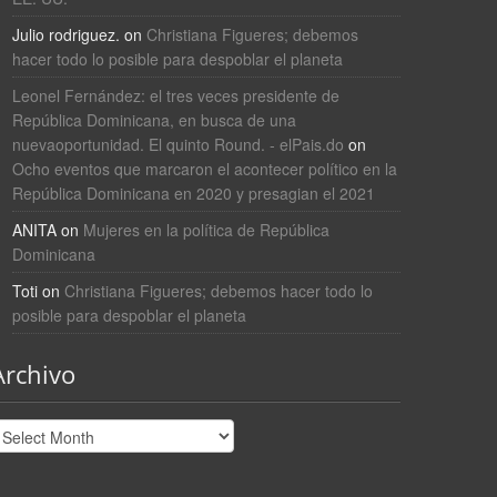
Julio rodriguez.
on
Christiana Figueres; debemos
hacer todo lo posible para despoblar el planeta
Leonel Fernández: el tres veces presidente de
República Dominicana, en busca de una
nuevaoportunidad. El quinto Round. - elPais.do
on
Ocho eventos que marcaron el acontecer político en la
República Dominicana en 2020 y presagian el 2021
ANITA
on
Mujeres en la política de República
Dominicana
Toti
on
Christiana Figueres; debemos hacer todo lo
posible para despoblar el planeta
Archivo
rchivo