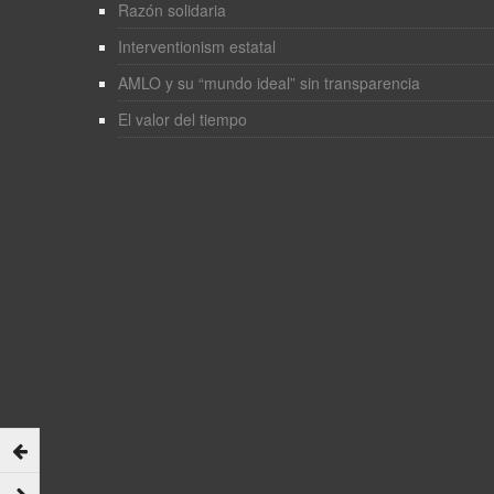
Razón solidaria
Interventionism estatal
AMLO y su “mundo ideal” sin transparencia
El valor del tiempo