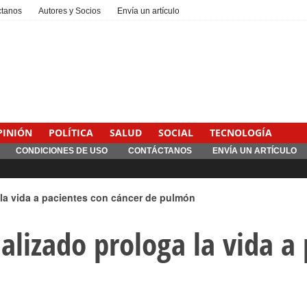
ctanos
Autores y Socios
Envía un artículo
PINIÓN
POLÍTICA
SALUD
SOCIAL
TECNOLOGÍA
CONDICIONES DE USO
CONTÁCTANOS
ENVÍA UN ARTÍCULO
Interventionism estatal
la vida a pacientes con cáncer de pulmón
lizado prologa la vida a