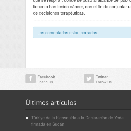
tienen o han tenido cáncer, con el fin de conjuntar
de decisiones terapéuticas.
Los comentarios están cerrados.
Facebook
Twitter
Friend Us
Follow Us
Últimos artículos
Türkiye da la bienvenida a la Declaración de Yeda
firmada en Sudán