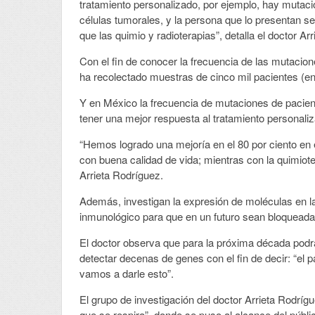
tratamiento personalizado, por ejemplo, hay mutaci
células tumorales, y la persona que lo presentan s
que las quimio y radioterapias”, detalla el doctor Ar
Con el fin de conocer la frecuencia de las mutaci
ha recolectado muestras de cinco mil pacientes (e
Y en México la frecuencia de mutaciones de pacient
tener una mejor respuesta al tratamiento personali
“Hemos logrado una mejoría en el 80 por ciento en
con buena calidad de vida; mientras con la quimiote
Arrieta Rodríguez.
Además, investigan la expresión de moléculas en la
inmunológico para que en un futuro sean bloqueada
El doctor observa que para la próxima década podr
detectar decenas de genes con el fin de decir: “el pa
vamos a darle esto”.
El grupo de investigación del doctor Arrieta Rodríg
que se respira”, donde se puso al alcance del públi