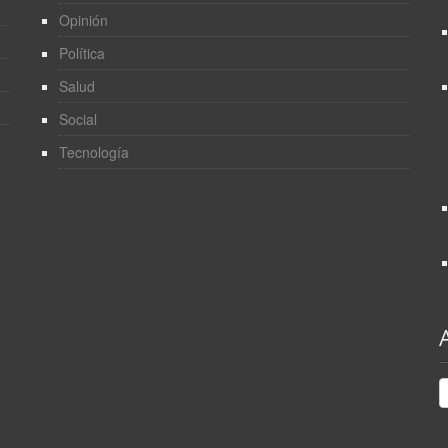
Opinión
Política
Salud
Social
Tecnología
A