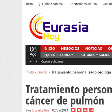
Inicio
¿Quiénes somos?
Condiciones de uso
Contá
06
INICIO
NEGOCIOS
NOTICIAS
O
Ago
¿QUIÉNES SOMOS?
AUTORES Y SOCIOS
‹
›
Inicio
»
Social
»
Tratamiento personalizado prologa 
Tratamiento persona
cáncer de pulmón
Por
Eurasia Hoy
| 02/28/2014