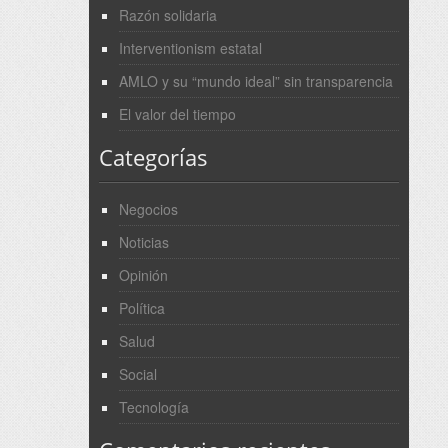
Razón solidaria
Interventionism estatal
AMLO y su “mundo ideal” sin transparencia
El valor del tiempo
Categorías
Negocios
Noticias
Opinión
Política
Salud
Social
Tecnología