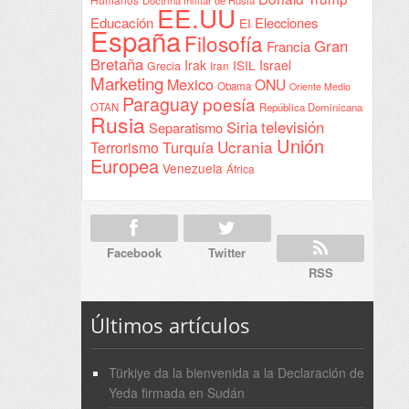
Doctrina militar de Rusia
EE.UU
Educación
Elecciones
EI
España
Filosofía
Gran
Francia
Bretaña
Irak
ISIL
Israel
Grecia
Iran
Marketing
Mexico
ONU
Obama
Oriente Medio
Paraguay
poesía
OTAN
República Dominicana
Rusia
Siria
televisión
Separatismo
Unión
Ucrania
Turquía
Terrorismo
Europea
Venezuela
África
Facebook
Twitter
RSS
Últimos artículos
Türkiye da la bienvenida a la Declaración de
Yeda firmada en Sudán