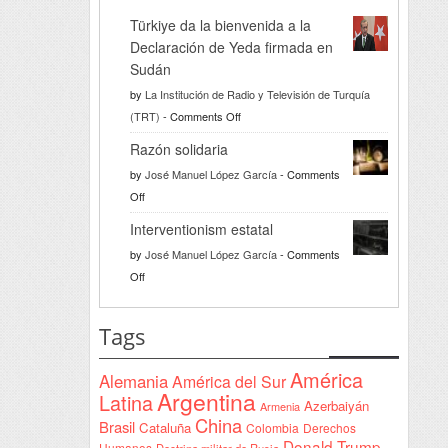
Türkiye da la bienvenida a la
Declaración de Yeda firmada en
Sudán
by
La Institución de Radio y Televisión de Turquía
on
(TRT)
-
Comments Off
Türkiye
Razón solidaria
da
by
José Manuel López García
-
Comments
la
on
Off
bienvenida
Razón
a
Interventionism estatal
solidaria
la
by
José Manuel López García
-
Comments
Declaración
on
Off
de
Interventionism
Yeda
estatal
Tags
firmada
en
América
Alemania
América del Sur
Sudán
Argentina
Latina
Azerbaiyán
Armenia
China
Brasil
Cataluña
Colombia
Derechos
Donald Trump
Humanos