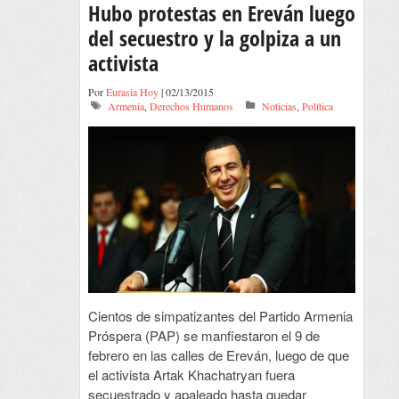
Hubo protestas en Ereván luego
del secuestro y la golpiza a un
activista
Por
Eurasia Hoy
| 02/13/2015
Armenia
,
Derechos Humanos
Noticias
,
Política
Cientos de simpatizantes del Partido Armenia
Próspera (PAP) se manfiestaron el 9 de
febrero en las calles de Ereván, luego de que
el activista Artak Khachatryan fuera
secuestrado y apaleado hasta quedar