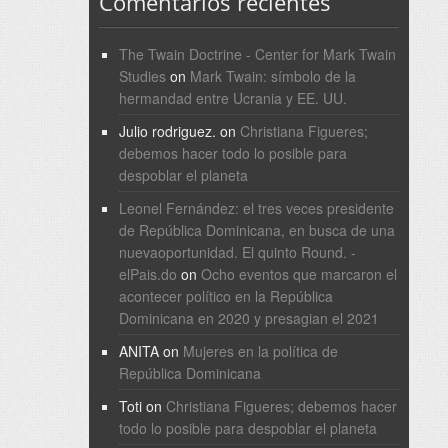
Comentarios recientes
The Twain Doctrine - Center for Mark Twain
Studies
on
Mark Twain: símbolo de la
hermandad entre Ucrania y EE. UU.
Julio rodriguez.
on
Christiana Figueres;
debemos hacer todo lo posible para
despoblar el planeta
Leonel Fernández: el tres veces presidente
de República Dominicana, en busca de una
nuevaoportunidad. El quinto Round. -
elPais.do
on
Ocho eventos que marcaron el
acontecer político en la República
Dominicana en 2020 y presagian el 2021
ANITA
on
Mujeres en la política de
República Dominicana
Toti
on
Christiana Figueres; debemos hacer
todo lo posible para despoblar el planeta