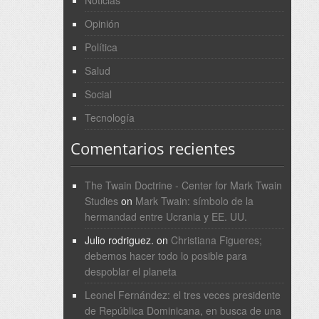
Noticias
Opinión
Política
Salud
Social
Tecnología
Comentarios recientes
The Twain Doctrine - Center for Mark Twain
Studies
on
Mark Twain: símbolo de la
hermandad entre Ucrania y EE. UU.
Julio rodriguez.
on
Christiana Figueres;
debemos hacer todo lo posible para
despoblar el planeta
Leonel Fernández: el tres veces presidente
de República Dominicana, en busca de una