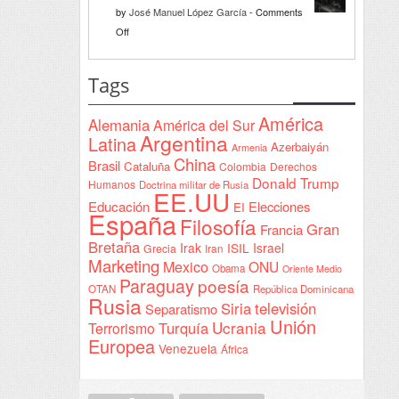
la
by
José Manuel López García
-
Comments
Declaración
on
Off
de
Interventionism
Yeda
estatal
Tags
firmada
en
América
Alemania
América del Sur
Sudán
Argentina
Latina
Azerbaiyán
Armenia
China
Brasil
Cataluña
Colombia
Derechos
Donald Trump
Humanos
Doctrina militar de Rusia
EE.UU
Educación
Elecciones
EI
España
Filosofía
Gran
Francia
Bretaña
Irak
ISIL
Israel
Grecia
Iran
Marketing
Mexico
ONU
Obama
Oriente Medio
Paraguay
poesía
OTAN
República Dominicana
Rusia
Siria
televisión
Separatismo
Unión
Ucrania
Turquía
Terrorismo
Europea
Venezuela
África