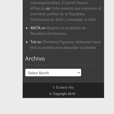
nuevaoportunidad. El quinto Round. -
elPais.do
on
Ocho eventos que marcaron el
acontecer político en la República
Dominicana en 2020 y presagian el 2021
ANITA
on
Mujeres en la política de
República Dominicana
Toti
on
Christiana Figueres; debemos hacer
todo lo posible para despoblar el planeta
Archivo
Archivo
↑
Eurasia Hoy
© Copyright 2019