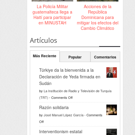
La Policía Militar
Acciones de la
guatemalteca llega a
República
Haití para participar
Dominicana para
en MINUSTAH
mitigar los efectos del
Cambio Climático
Artículos
Más Reciente
Popular
Comentarios
Türkiye da la bienvenida a la
Declaración de Yeda firmada en
Sudán
by
La Institución de Radio y Televisión de Turquía
on
(TRT)
-
Comments Off
Türkiye
Razón solidaria
da
by
José Manuel López García
-
Comments
la
on
Off
bienvenida
Razón
a
Interventionism estatal
solidaria