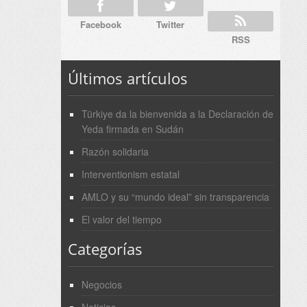
Facebook
Twitter
RSS
Últimos artículos
Türkiye da la bienvenida a la Declaración de
Yeda firmada en Sudán
Razón solidaria
Interventionism estatal
AMLO y su “mundo ideal” sin transparencia
El valor del tiempo
Categorías
Negocios