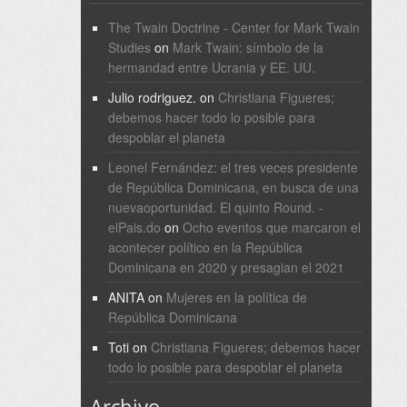
The Twain Doctrine - Center for Mark Twain
Studies
on
Mark Twain: símbolo de la
hermandad entre Ucrania y EE. UU.
Julio rodriguez.
on
Christiana Figueres;
debemos hacer todo lo posible para
despoblar el planeta
Leonel Fernández: el tres veces presidente
de República Dominicana, en busca de una
nuevaoportunidad. El quinto Round. -
elPais.do
on
Ocho eventos que marcaron el
acontecer político en la República
Dominicana en 2020 y presagian el 2021
ANITA
on
Mujeres en la política de
República Dominicana
Toti
on
Christiana Figueres; debemos hacer
todo lo posible para despoblar el planeta
Archivo