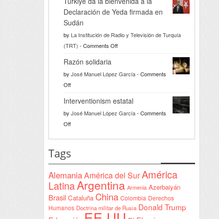
Türkiye da la bienvenida a la
Declaración de Yeda firmada en
Sudán
by
La Institución de Radio y Televisión de Turquía
on
(TRT)
-
Comments Off
Türkiye
Razón solidaria
da
by
José Manuel López García
-
Comments
la
on
Off
bienvenida
Razón
a
Interventionism estatal
solidaria
la
by
José Manuel López García
-
Comments
Declaración
on
Off
de
Interventionism
Yeda
estatal
Tags
firmada
en
América
Alemania
América del Sur
Sudán
Argentina
Latina
Azerbaiyán
Armenia
China
Brasil
Cataluña
Colombia
Derechos
Donald Trump
Humanos
Doctrina militar de Rusia
EE.UU