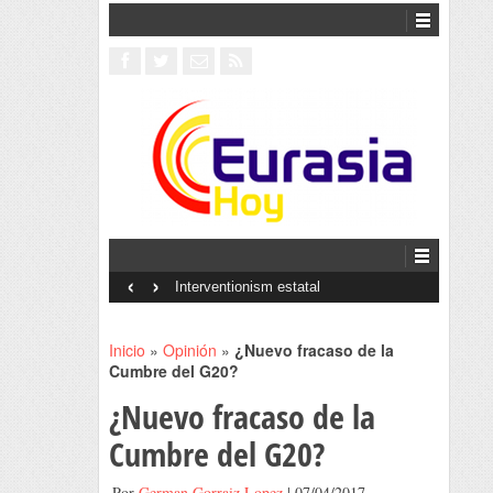
‹
›
Interventionism estatal
Inicio
»
Opinión
»
¿Nuevo fracaso de la
Cumbre del G20?
¿Nuevo fracaso de la
Cumbre del G20?
Por
German Gorraiz Lopez
| 07/04/2017