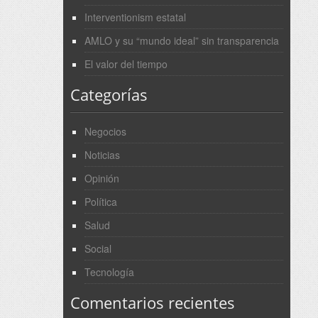
Interventionism estatal
AMLO y su “mundo ideal” sin transparencia
El valor del tiempo
Categorías
Negocios
Noticias
Opinión
Política
Salud
Social
Tecnología
Comentarios recientes