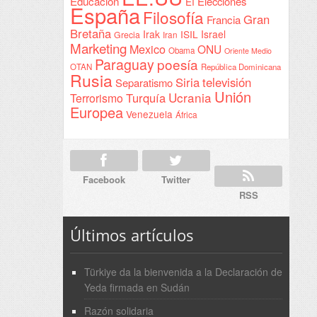
Educación
Elecciones
EI
España
Filosofía
Gran
Francia
Bretaña
Irak
ISIL
Israel
Grecia
Iran
Marketing
Mexico
ONU
Obama
Oriente Medio
Paraguay
poesía
OTAN
República Dominicana
Rusia
Siria
televisión
Separatismo
Unión
Ucrania
Turquía
Terrorismo
Europea
Venezuela
África
Facebook
Twitter
RSS
Últimos artículos
Türkiye da la bienvenida a la Declaración de
Yeda firmada en Sudán
Razón solidaria