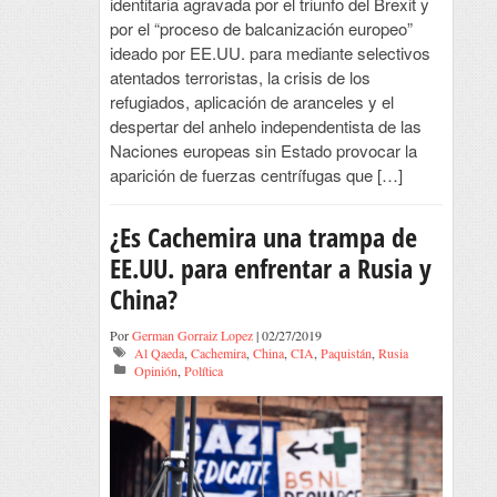
identitaria agravada por el triunfo del Brexit y
por el “proceso de balcanización europeo”
ideado por EE.UU. para mediante selectivos
atentados terroristas, la crisis de los
refugiados, aplicación de aranceles y el
despertar del anhelo independentista de las
Naciones europeas sin Estado provocar la
aparición de fuerzas centrífugas que […]
¿Es Cachemira una trampa de
EE.UU. para enfrentar a Rusia y
China?
Por
German Gorraiz Lopez
| 02/27/2019
Al Qaeda
,
Cachemira
,
China
,
CIA
,
Paquistán
,
Rusia
Opinión
,
Política