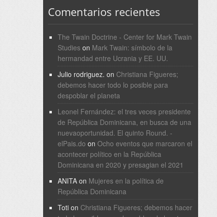
Comentarios recientes
The Twain Doctrine - Center for Mark Twain
Studies
on
Mark Twain: símbolo de la
hermandad entre Ucrania y EE. UU.
Julio rodriguez.
on
Christiana Figueres;
debemos hacer todo lo posible para
despoblar el planeta
Leonel Fernández: el tres veces presidente
de República Dominicana, en busca de una
nuevaoportunidad. El quinto Round. -
elPais.do
on
Ocho eventos que marcaron el
acontecer político en la República
Dominicana en 2020 y presagian el 2021
ANITA
on
Mujeres en la política de
República Dominicana
Toti
on
Christiana Figueres; debemos hacer