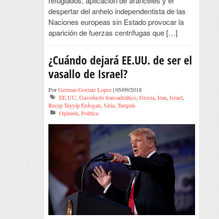
refugiados, aplicación de aranceles y el
despertar del anhelo independentista de las
Naciones europeas sin Estado provocar la
aparición de fuerzas centrífugas que […]
¿Cuándo dejará EE.UU. de ser el
vasallo de Israel?
Por
German Gorraiz Lopez
| 05/09/2018
EE.UU
,
Gasoducto transadriático
,
Grecia
,
Iran
,
Israel
,
Recep Tayyip Erdogan
,
Siria
,
Turquía
Opinión
,
Política