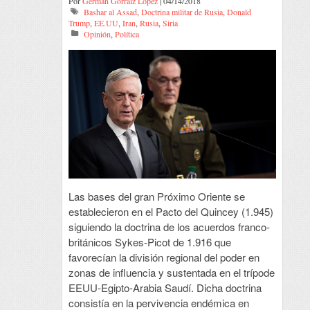
Por
German Gorraiz Lopez
| 04/14/2018
Bashar al Assad
,
Doctrina militar de Rusia
,
Donald
Trump
,
EE.UU
,
Iran
,
Rusia
,
Siria
Opinión
,
Política
Las bases del gran Próximo Oriente se
establecieron en el Pacto del Quincey (1.945)
siguiendo la doctrina de los acuerdos franco-
británicos Sykes-Picot de 1.916 que
favorecían la división regional del poder en
zonas de influencia y sustentada en el trípode
EEUU-Egipto-Arabia Saudí. Dicha doctrina
consistía en la pervivencia endémica en