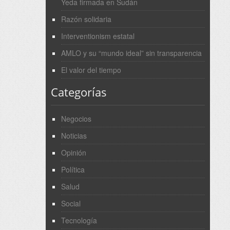
Yeda firmada en Sudán
Razón solidaria
Interventionism estatal
AMLO y su “mundo ideal” sin transparencia
El valor del tiempo
Categorías
Negocios
Noticias
Opinión
Política
Salud
Social
Tecnología