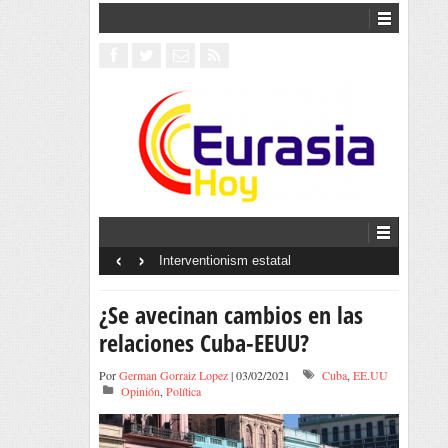
‹
›
Interventionism estatal
¿Se avecinan cambios en las
relaciones Cuba-EEUU?
Por
German Gorraiz Lopez
| 03/02/2021
Cuba
,
EE.UU
Opinión
,
Política