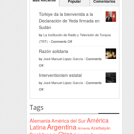
Más Reciente
Popular
Comentarios
Türkiye da la bienvenida a la
Declaración de Yeda firmada en
Sudán
by
La Institución de Radio y Televisión de Turquía
on
(TRT)
-
Comments Off
Türkiye
Razón solidaria
da
by
José Manuel López García
-
Comments
la
on
Off
bienvenida
Razón
a
Interventionism estatal
solidaria
la
by
José Manuel López García
-
Comments
Declaración
on
Off
de
Interventionism
Yeda
estatal
Tags
firmada
en
América
Alemania
América del Sur
Sudán
Argentina
Latina
Azerbaiyán
Armenia
China