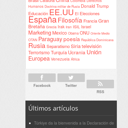
Brasil
Cataluña
Colombia
Derechos
Donald Trump
Humanos
Doctrina militar de Rusia
EE.UU
Educación
Elecciones
EI
España
Filosofía
Gran
Francia
Bretaña
Irak
ISIL
Israel
Grecia
Iran
Marketing
Mexico
ONU
Obama
Oriente Medio
Paraguay
poesía
OTAN
República Dominicana
Rusia
Siria
televisión
Separatismo
Unión
Ucrania
Turquía
Terrorismo
Europea
Venezuela
África
Facebook
Twitter
RSS
Últimos artículos
Türkiye da la bienvenida a la Declaración de