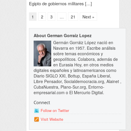
Egipto de gobiernos militares […]
1
2
3
…
21
Next »
About German Gorraiz Lopez
Germán Gorráiz López nacíó en
Navarra en 1957. Escribe análisis
sobre temas económicos y
geopolíticos. Colabora, además de
en Eurasia Hoy, en otros medios
digitales españoles y latinoamericanos como
Diario SIGLO XXI, Bottup, España Liberal,
Libre Pensador, Socialdemocracia.org, Alainet ,
CubaNuestra, Plano-Sur.org, Entorno-
empresarial.com o El Mercurio Digital.
Connect
Follow on Twitter
Visit Website