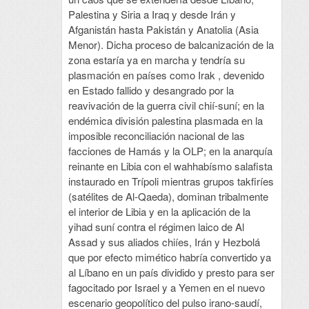
Palestina y Siria a Iraq y desde Irán y
Afganistán hasta Pakistán y Anatolia (Asia
Menor). Dicha proceso de balcanización de la
zona estaría ya en marcha y tendría su
plasmación en países como Irak , devenido
en Estado fallido y desangrado por la
reavivación de la guerra civil chií-suní; en la
endémica división palestina plasmada en la
imposible reconciliación nacional de las
facciones de Hamás y la OLP; en la anarquía
reinante en Libia con el wahhabísmo salafista
instaurado en Trípoli mientras grupos takfiríes
(satélites de Al-Qaeda), dominan tribalmente
el interior de Libia y en la aplicación de la
yihad suní contra el régimen laico de Al
Assad y sus aliados chiíes, Irán y Hezbolá
que por efecto mimético habría convertido ya
al Líbano en un país dividido y presto para ser
fagocitado por Israel y a Yemen en el nuevo
escenario geopolítico del pulso irano-saudí,