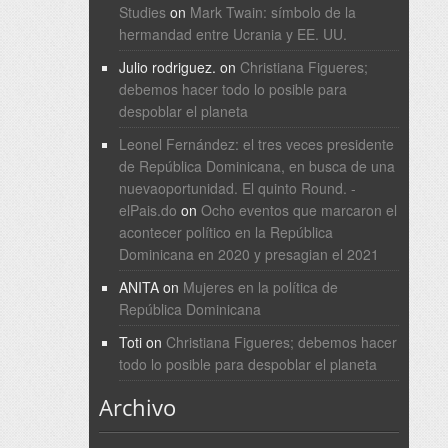
Studies
on
Mark Twain: símbolo de la
hermandad entre Ucrania y EE. UU.
Julio rodriguez.
on
Christiana Figueres;
debemos hacer todo lo posible para
despoblar el planeta
Leonel Fernández: el tres veces presidente
de República Dominicana, en busca de una
nuevaoportunidad. El quinto Round. -
elPais.do
on
Ocho eventos que marcaron el
acontecer político en la República
Dominicana en 2020 y presagian el 2021
ANITA
on
Mujeres en la política de
República Dominicana
Toti
on
Christiana Figueres; debemos hacer
todo lo posible para despoblar el planeta
Archivo