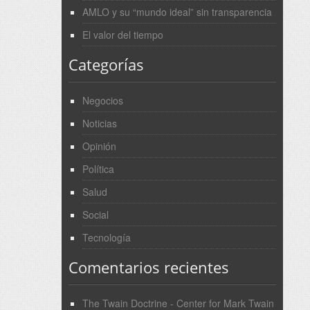
AMLO y su “mundo ideal” sin transparencia
El valor del tiempo
Categorías
Negocios
Noticias
Opinión
Política
Salud
Social
Tecnología
Comentarios recientes
The Twain Doctrine - Center for Mark Twain