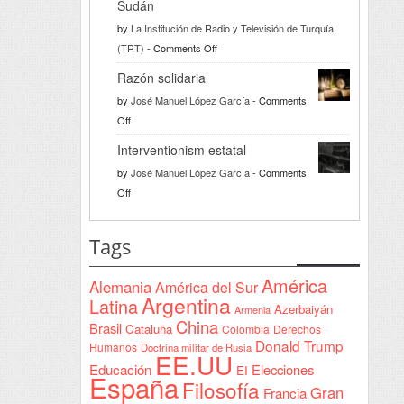
Sudán
by
La Institución de Radio y Televisión de Turquía
on
(TRT)
-
Comments Off
Türkiye
Razón solidaria
da
by
José Manuel López García
-
Comments
la
on
Off
bienvenida
Razón
a
Interventionism estatal
solidaria
la
by
José Manuel López García
-
Comments
Declaración
on
Off
de
Interventionism
Yeda
estatal
Tags
firmada
en
América
Alemania
América del Sur
Sudán
Argentina
Latina
Azerbaiyán
Armenia
China
Brasil
Cataluña
Colombia
Derechos
Donald Trump
Humanos
Doctrina militar de Rusia
EE.UU
Educación
Elecciones
EI
España
Filosofía
Gran
Francia