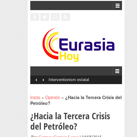
‹
›
Interventionism estatal
Inicio
»
Opinión
»
¿Hacia la Tercera Crisis del
Petróleo?
¿Hacia la Tercera Crisis
del Petróleo?
Por
German Gorraiz Lopez
| 04/05/2015