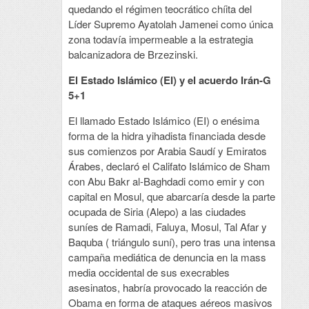
quedando el régimen teocrático chíita del
Líder Supremo Ayatolah Jamenei como única
zona todavía impermeable a la estrategia
balcanizadora de Brzezinski.
El Estado Islámico (EI) y el acuerdo Irán-G
5+1
El llamado Estado Islámico (EI) o enésima
forma de la hidra yihadista financiada desde
sus comienzos por Arabia Saudí y Emiratos
Árabes, declaró el Califato Islámico de Sham
con Abu Bakr al-Baghdadi como emir y con
capital en Mosul, que abarcaría desde la parte
ocupada de Siria (Alepo) a las ciudades
suníes de Ramadi, Faluya, Mosul, Tal Afar y
Baquba ( triángulo suní), pero tras una intensa
campaña mediática de denuncia en la mass
media occidental de sus execrables
asesinatos, habría provocado la reacción de
Obama en forma de ataques aéreos masivos