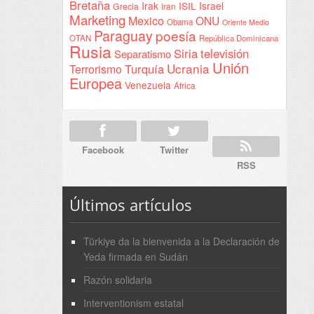
Bretaña
Irak
ISIL
Israel
Grecia
Iran
Marketing
Mexico
ONU
Obama
Oriente Medio
Paraguay
poesía
OTAN
República Dominicana
Rusia
Siria
televisión
Separatismo
Unión
Ucrania
Turquía
Terrorismo
Europea
Venezuela
África
Facebook
Twitter
RSS
Últimos artículos
Türkiye da la bienvenida a la Declaración de
Yeda firmada en Sudán
Razón solidaria
Interventionism estatal