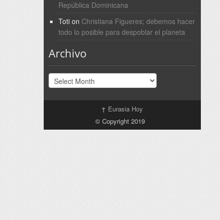
República Dominicana
Toti
on
Christiana Figueres; debemos hacer
todo lo posible para despoblar el planeta
Archivo
Archivo
↑
Eurasia Hoy
© Copyright 2019