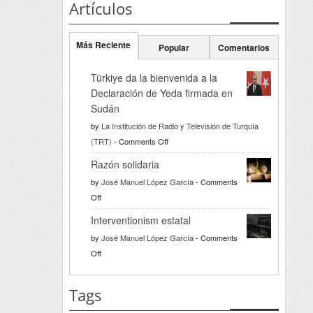
Artículos
Más Reciente
Popular
Comentarios
Türkiye da la bienvenida a la
Declaración de Yeda firmada en
Sudán
by
La Institución de Radio y Televisión de Turquía
on
(TRT)
-
Comments Off
Türkiye
Razón solidaria
da
by
José Manuel López García
-
Comments
la
on
Off
bienvenida
Razón
a
Interventionism estatal
solidaria
la
by
José Manuel López García
-
Comments
Declaración
on
Off
de
Interventionism
Yeda
estatal
Tags
firmada
en