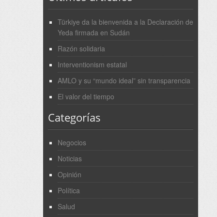
Türkiye da la bienvenida a la Declaración de
Yeda firmada en Sudán
Razón solidaria
Interventionism estatal
AMLO y su “mundo ideal” sin transparencia
El valor del tiempo
Categorías
Negocios
Noticias
Opinión
Política
Salud