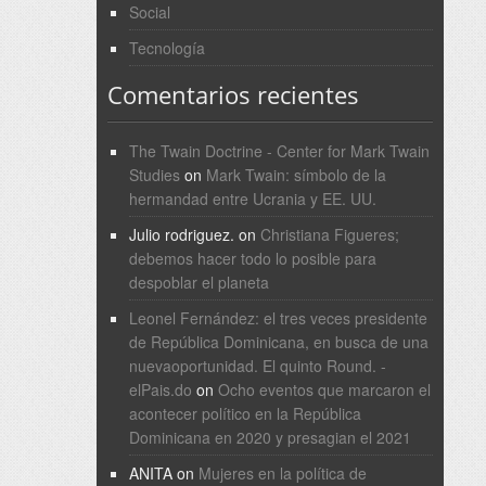
Social
Tecnología
Comentarios recientes
The Twain Doctrine - Center for Mark Twain
Studies
on
Mark Twain: símbolo de la
hermandad entre Ucrania y EE. UU.
Julio rodriguez.
on
Christiana Figueres;
debemos hacer todo lo posible para
despoblar el planeta
Leonel Fernández: el tres veces presidente
de República Dominicana, en busca de una
nuevaoportunidad. El quinto Round. -
elPais.do
on
Ocho eventos que marcaron el
acontecer político en la República
Dominicana en 2020 y presagian el 2021
ANITA
on
Mujeres en la política de