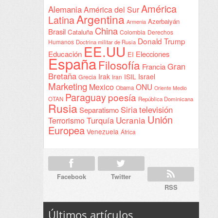
América
Alemania
América del Sur
Sudán
Argentina
Latina
Azerbaiyán
Armenia
China
Brasil
Cataluña
Colombia
Derechos
Donald Trump
Humanos
Doctrina militar de Rusia
EE.UU
Educación
Elecciones
EI
España
Filosofía
Gran
Francia
Bretaña
Irak
ISIL
Israel
Grecia
Iran
Marketing
Mexico
ONU
Obama
Oriente Medio
Paraguay
poesía
OTAN
República Dominicana
Rusia
Siria
televisión
Separatismo
Unión
Ucrania
Turquía
Terrorismo
Europea
Venezuela
África
Facebook
Twitter
RSS
Últimos artículos