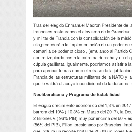
Tras ser elegido Enmanuel Macron Presidente de la 
franceses restaurando el atavismo de la Grandeur, d
y militar de Francia con la consolidación de la misi
ello,procederá a la implementación de un poder de 
camarilla de poder oficioso , (emulando al Partido
centro-izquierda hasta la extrema derecha y en el 
cúpula gaullista). Igualmente, podríamos asistir a 
para aprobar temas como el retraso de la jubilación,
Francia de las estructuras militares de la NATO y la
que le valdrá el apoyo incondicional de la derecha f
Neoliberalismo y Programa de Estabilidad
El exiguo crecimiento económico del 1,3% en 2017 
barrera del 10% ( 10,3% en Marzo del 2017), la Deu
2 Billones € ( 96% PIB) muy por encima del 60% es
(56% del PIB), Fillon, presionado por Bruselas, imp
que incluirá un recorte brutal de 20.000 millones €