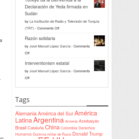
Declaración de Yeda firmada en
Sudán
by
La Institución de Radio y Televisión de Turquía
on
(TRT)
-
Comments Off
Türkiye
Razón solidaria
 a
da
by
José Manuel López García
-
Comments
la
on
Off
bienvenida
Razón
a
Interventionism estatal
solidaria
la
by
José Manuel López García
-
Comments
Declaración
on
Off
T
de
Interventionism
Yeda
estatal
firmada
Tags
en
Sudán
América
Alemania
América del Sur
Argentina
Latina
Azerbaiyán
Armenia
China
Brasil
Cataluña
Colombia
Derechos
Donald Trump
Humanos
Doctrina militar de Rusia
mo