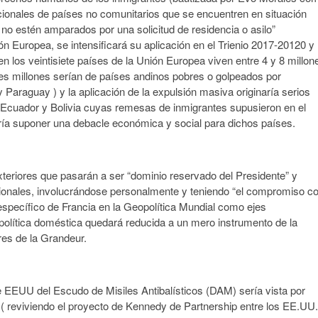
acionales de países no comunitarios que se encuentren en situación
no estén amparados por una solicitud de residencia o asilo”
n Europea, se intensificará su aplicación en el Trienio 2017-20120 y
 los veintisiete países de la Unión Europea viven entre 4 y 8 millon
res millones serían de países andinos pobres o golpeados por
 Paraguay ) y la aplicación de la expulsión masiva originaría serios
 Ecuador y Bolivia cuyas remesas de inmigrantes supusieron en el
dría suponer una debacle económica y social para dichos países.
teriores que pasarán a ser “dominio reservado del Presidente” y
acionales, involucrándose personalmente y teniendo “el compromiso c
 específico de Francia en la Geopolítica Mundial como ejes
la política doméstica quedará reducida a un mero instrumento de la
ores de la Grandeur.
e EEUU del Escudo de Misiles Antibalísticos (DAM) sería vista por
 reviviendo el proyecto de Kennedy de Partnership entre los EE.UU.