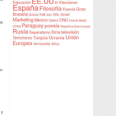
EE.UU
Educación
Elecciones
EI
España
Filosofía
Gran
Francia
Bretaña
Irak
ISIL
Israel
Grecia
Iran
Marketing
Mexico
ONU
Obama
Oriente Medio
es
Paraguay
poesía
OTAN
República Dominicana
Rusia
Siria
televisión
Separatismo
Unión
Ucrania
Turquía
Terrorismo
Europea
Venezuela
África
on
 y