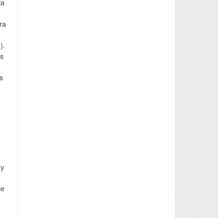
ia
ra
).
os
os
 y
le