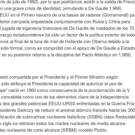
s de julio de 1962), por lo que podríamos asistir a la salida de Franc
n una grave crisis de identidad, (emulando a De Gaulle 1.966)
 EEUU en el Pirineo navarro de una bases de radares (Gorramendi) pa
sterior campaña orquestada conjuntamente con Rusia y China para
util jugada de ingeniería financiera de De Gaulle de mediados de los 70 
razgo estadounidense ha sido un factor de la política exterior de tod
amos al final de la luna de miel de Hollande con Obama debido a la
rá sólo formal, como se comprobó con el apoyo de De Gaulle a Estad
en su posterior retorno a la disciplina del Pacto Atlántico en 1.969).
sté compartida por el Presidente y el Primer Ministro según
ólo atribuye al Presidente la capacidad de autorizar el uso de
ppe” nació en 1960 como consecuencia de la proclamación de la V
e concebida como uno de los elementos clave de la independencia
a las dos grandes potencias EEUU-URSS enfrentadas en la Guerra Fría
residente Sarkozy de reducir el arsenal atómico francés hasta las 300
tilización de submarinos nucleares balísitcos (SSBN) clase Redoutab
 siglo se retiraran todos los misiles nucleares de medio alcance
les nucleares de corto alcance (SRBM) modelo Plutón.