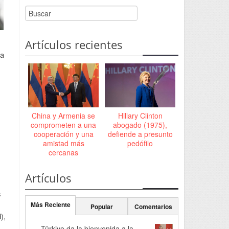
Artículos recientes
ca
China y Armenia se
Hillary Clinton
comprometen a una
abogado (1975),
cooperación y una
defiende a presunto
amistad más
pedófilo
cercanas
Artículos
s
Más Reciente
Popular
Comentarios
),
Türkiye da la bienvenida a la