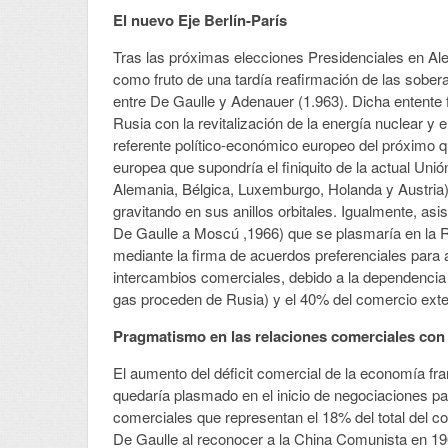
El nuevo Eje Berlín-París
Tras las próximas elecciones Presidenciales en Al
como fruto de una tardía reafirmación de las sobera
entre De Gaulle y Adenauer (1.963). Dicha entente
Rusia con la revitalización de la energía nuclear y e
referente político-económico europeo del próximo q
europea que supondría el finiquito de la actual Uni
Alemania, Bélgica, Luxemburgo, Holanda y Austria)
gravitando en sus anillos orbitales. Igualmente, as
De Gaulle a Moscú ,1966) que se plasmaría en la Ra
mediante la firma de acuerdos preferenciales para 
intercambios comerciales, debido a la dependencia
gas proceden de Rusia) y el 40% del comercio exter
Pragmatismo en las relaciones comerciales con
El aumento del déficit comercial de la economía fr
quedaría plasmado en el inicio de negociaciones pa
comerciales que representan el 18% del total del c
De Gaulle al reconocer a la China Comunista en 196