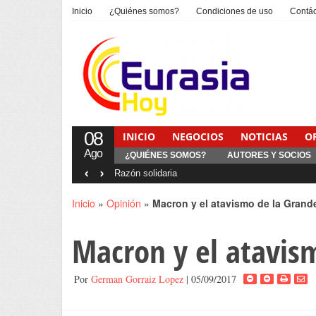
Inicio
¿Quiénes somos?
Condiciones de uso
Contá
08
INICIO
NEGOCIOS
NOTICIAS
O
Ago
¿QUIÉNES SOMOS?
AUTORES Y SOCIOS
‹
›
Interventionism estatal
Inicio
»
Opinión
»
Macron y el atavismo de la Grand
Macron y el atavis
Por
German Gorraiz Lopez
| 05/09/2017