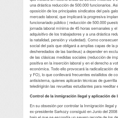
una drástica reducción de 500.000 funcionarios. As
oposición de los principales sindicatos del país ga
mercado laboral, que implicará la progresiva implant
funcionariado público ( reducción de 500.000 puesto
jornada laboral mínima de 45 horas semanales y el r
adquisitivo de los trabajadores y a una drástica re
la natalidad, pensión y viudedad). Como consecuenci
social del país que obligará a amplias capas de la p
desheredados de las banlieus) a depender en exclus
de las clásicas medidas sociales (reducción de im
positiva en la inserción laboral y en el derecho a vo
económica. Todo ello provocará la radicalización 
y FO), lo que conllevará frecuentes estallidos de co
antisistema, quienes aplicarán técnicas de guerrill
teledirigirán las revueltas estudiantes para reeditar
Control de la inmigración ilegal y aplicación de 
En su obsesión por controlar la Inmigración ilegal y 
ex-presidente Sarkozy consiguió en Junio del 2008
bajo el que se escondía un severo recorte de los