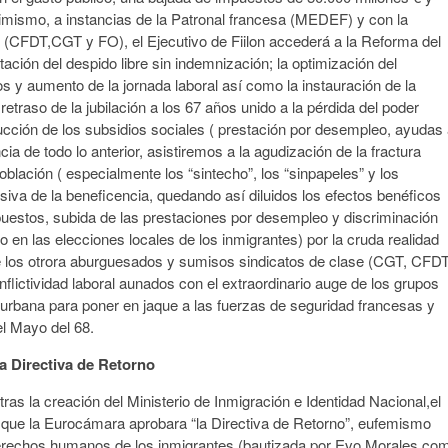
imismo, a instancias de la Patronal francesa (MEDEF) y con la
lo (CFDT,CGT y FO), el Ejecutivo de Fiilon accederá a la Reforma del
ación del despido libre sin indemnización; la optimización del
s y aumento de la jornada laboral así como la instauración de la
etraso de la jubilación a los 67 años unido a la pérdida del poder
ducción de los subsidios sociales ( prestación por desempleo, ayudas
a de todo lo anterior, asistiremos a la agudización de la fractura
oblación ( especialmente los “sintecho”, los “sinpapeles” y los
iva de la beneficencia, quedando así diluidos los efectos benéficos
puestos, subida de las prestaciones por desempleo y discriminación
to en las elecciones locales de los inmigrantes) por la cruda realidad
de los otrora aburguesados y sumisos sindicatos de clase (CGT, CFD
nflictividad laboral aunados con el extraordinario auge de los grupos
a urbana para poner en jaque a las fuerzas de seguridad francesas y
 el Mayo del 68.
la Directiva de Retorno
tras la creación del Ministerio de Inmigración e Identidad Nacional,el
 que la Eurocámara aprobara “la Directiva de Retorno”, eufemismo
 derechos humanos de los inmigrantes (bautizada por Evo Morales co