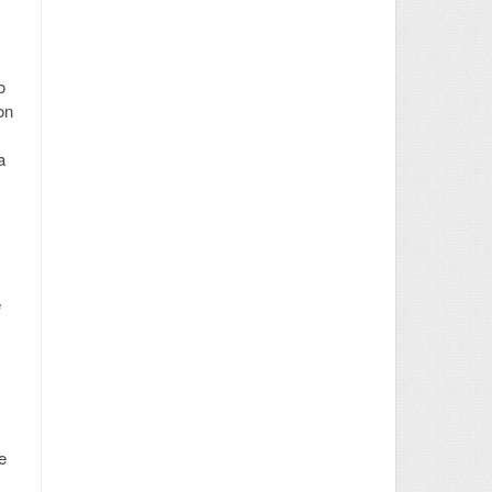
o
on
a
e
e