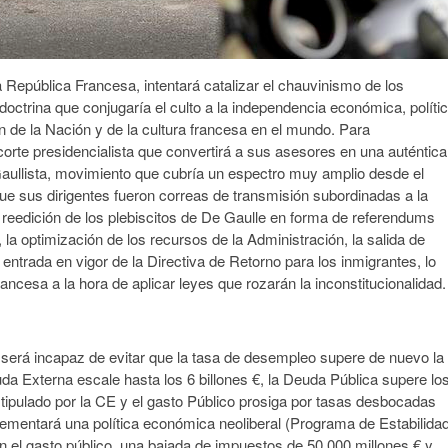
República Francesa, intentará catalizar el chauvinismo de los
octrina que conjugaría el culto a la independencia económica, políti
ón de la Nación y de la cultura francesa en el mundo. Para
corte presidencialista que convertirá a sus asesores en una auténtica
 Gaullista, movimiento que cubría un espectro muy amplio desde el
que sus dirigentes fueron correas de transmisión subordinadas a la
la reedición de los plebiscitos de De Gaulle en forma de referendums
 la optimización de los recursos de la Administración, la salida de
 entrada en vigor de la Directiva de Retorno para los inmigrantes, lo
rancesa a la hora de aplicar leyes que rozarán la inconstitucionalidad.
será incapaz de evitar que la tasa de desempleo supere de nuevo la
da Externa escale hasta los 6 billones €, la Deuda Pública supere lo
tipulado por la CE y el gasto Público prosiga por tasas desbocadas
lementará una política económica neoliberal (Programa de Estabilidad
 en el gasto público, una bajada de impuestos de 50.000 millones € y