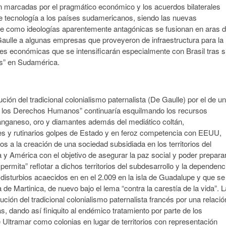
 marcadas por el pragmático económico y los acuerdos bilaterales
 de tecnología a los países sudamericanos, siendo las nuevas
nte como ideologías aparentemente antagónicas se fusionan en aras d
ulle a algunas empresas que proveyeron de infraestructura para la
nes económicas que se intensificarán especialmente con Brasil tras 
es” en Sudamérica.
ción del tradicional colonialismo paternalista (De Gaulle) por el de un
de los Derechos Humanos” continuaría esquilmando los recursos
manganeso, oro y diamantes además del mediático coltán,
es y rutinarios golpes de Estado y en feroz competencia con EEUU,
os a la creación de una sociedad subsidiada en los territorios del
 y América con el objetivo de asegurar la paz social y poder prepara
mita” reflotar a dichos territorios del subdesarrollo y la dependenc
os disturbios acaecidos en en el 2.009 en la isla de Guadalupe y que se
 de Martinica, de nuevo bajo el lema “contra la carestía de la vida”. L
ución del tradicional colonialismo paternalista francés por una relació
s, dando así finiquito al endémico tratamiento por parte de los
 Ultramar como colonias en lugar de territorios con representación