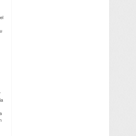
el
su
r
ia
a
n