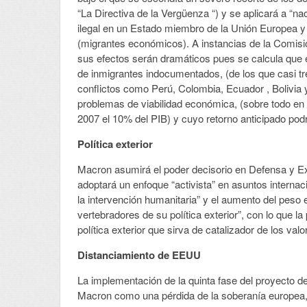
“La Directiva de la Vergüenza “) y se aplicará a “n
ilegal en un Estado miembro de la Unión Europea y 
(migrantes económicos). A instancias de la Comisió
sus efectos serán dramáticos pues se calcula que en
de inmigrantes indocumentados, (de los que casi t
conflictos como Perú, Colombia, Ecuador , Bolivia y
problemas de viabilidad económica, (sobre todo en
2007 el 10% del PIB) y cuyo retorno anticipado po
Política exterior
Macron asumirá el poder decisorio en Defensa y Ex
adoptará un enfoque “activista” en asuntos intern
la intervención humanitaria” y el aumento del peso
vertebradores de su política exterior”, con lo que 
política exterior que sirva de catalizador de los val
Distanciamiento de EEUU
La implementación de la quinta fase del proyecto d
Macron como una pérdida de la soberanía europea,(