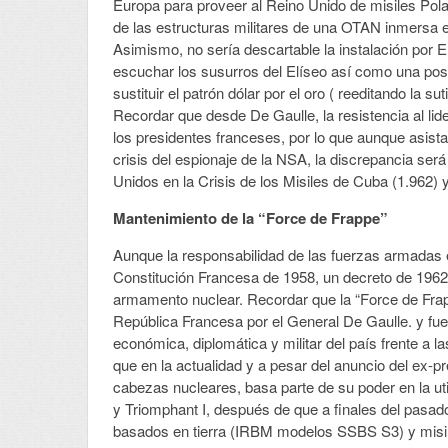
Europa para proveer al Reino Unido de misiles Polari
de las estructuras militares de una OTAN inmersa e
Asimismo, no sería descartable la instalación por
escuchar los susurros del Elíseo así como una po
sustituir el patrón dólar por el oro ( reeditando la s
Recordar que desde De Gaulle, la resistencia al lide
los presidentes franceses, por lo que aunque asist
crisis del espionaje de la NSA, la discrepancia se
Unidos en la Crisis de los Misiles de Cuba (1.962) y 
Mantenimiento de la “Force de Frappe”
Aunque la responsabilidad de las fuerzas armadas e
Constitución Francesa de 1958, un decreto de 1962 s
armamento nuclear. Recordar que la “Force de Fra
República Francesa por el General De Gaulle. y fu
económica, diplomática y militar del país frente 
que en la actualidad y a pesar del anuncio del ex-p
cabezas nucleares, basa parte de su poder en la u
y Triomphant I, después de que a finales del pasado
basados en tierra (IRBM modelos SSBS S3) y misi