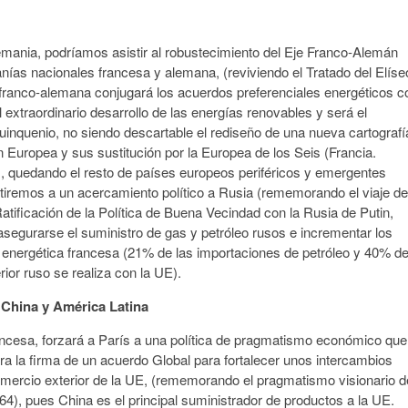
emania, podríamos asistir al robustecimiento del Eje Franco-Alemán
nías nacionales francesa y alemana, (reviviendo el Tratado del Elíse
 franco-alemana conjugará los acuerdos preferenciales energéticos c
l extraordinario desarrollo de las energías renovables y será el
uinquenio, no siendo descartable el rediseño de una nueva cartografí
ón Europea y sus sustitución por la Europea de los Seis (Francia.
, quedando el resto de países europeos periféricos y emergentes
istiremos a un acercamiento político a Rusia (rememorando el viaje de
tificación de la Política de Buena Vecindad con la Rusia de Putin,
asegurarse el suministro de gas y petróleo rusos e incrementar los
 energética francesa (21% de las importaciones de petróleo y 40% d
ior ruso se realiza con la UE).
 China y América Latina
ancesa, forzará a París a una política de pragmatismo económico que
ra la firma de un acuerdo Global para fortalecer unos intercambios
omercio exterior de la UE, (rememorando el pragmatismo visionario d
4), pues China es el principal suministrador de productos a la UE.