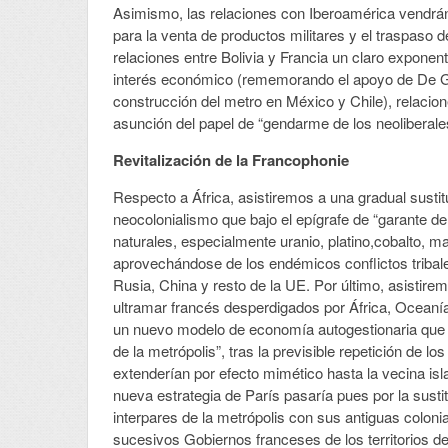
Asimismo, las relaciones con Iberoamérica vendrán
para la venta de productos militares y el traspaso
relaciones entre Bolivia y Francia un claro expone
interés económico (rememorando el apoyo de De Ga
construcción del metro en México y Chile), relacio
asunción del papel de “gendarme de los neoliberal
Revitalización de la Francophonie
Respecto a África, asistiremos a una gradual sustitu
neocolonialismo que bajo el epígrafe de “garante 
naturales, especialmente uranio, platino,cobalto, 
aprovechándose de los endémicos conflictos tribal
Rusia, China y resto de la UE. Por último, asistirem
ultramar francés desperdigados por África, Oceanía
un nuevo modelo de economía autogestionaria que per
de la metrópolis”, tras la previsible repetición de l
extenderían por efecto mimético hasta la vecina isla
nueva estrategia de París pasaría pues por la sustit
interpares de la metrópolis con sus antiguas colonia
sucesivos Gobiernos franceses de los territorios de