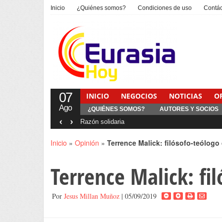
Inicio
¿Quiénes somos?
Condiciones de uso
Contá
07
INICIO
NEGOCIOS
NOTICIAS
O
Ago
¿QUIÉNES SOMOS?
AUTORES Y SOCIOS
‹
›
Inicio
»
Opinión
»
Terrence Malick: filósofo-teólogo 
Terrence Malick: fi
Por
Jesus Millan Muñoz
| 05/09/2019