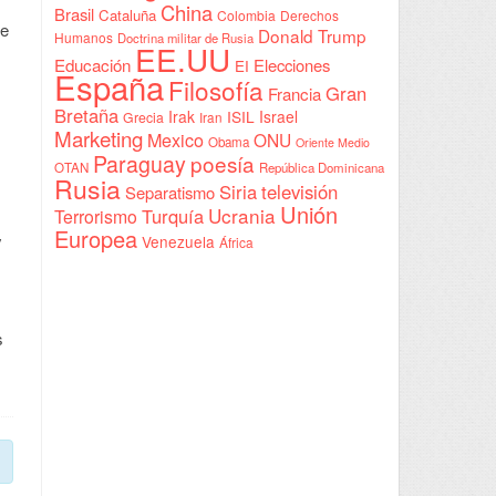
China
Brasil
Cataluña
Colombia
Derechos
re
Donald Trump
Humanos
Doctrina militar de Rusia
EE.UU
Educación
Elecciones
EI
España
Filosofía
Gran
Francia
Bretaña
Irak
ISIL
Israel
Grecia
Iran
Marketing
Mexico
ONU
Obama
Oriente Medio
Paraguay
poesía
OTAN
República Dominicana
Rusia
Siria
televisión
Separatismo
Unión
Ucrania
Turquía
Terrorismo
Europea
y
Venezuela
África
s