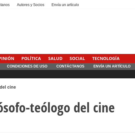
ctanos
Autores y Socios
Envía un artículo
PINIÓN
POLÍTICA
SALUD
SOCIAL
TECNOLOGÍA
CONDICIONES DE USO
CONTÁCTANOS
ENVÍA UN ARTÍCULO
del cine
lósofo-teólogo del cine