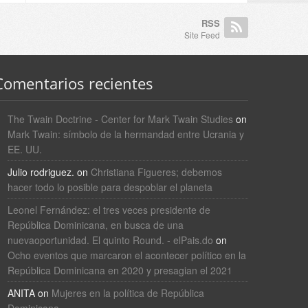
RSS
Site Feed
Comentarios recientes
The Twain Doctrine - Center for Mark Twain Studies
on
Mark Twain: símbolo de la hermandad entre Ucrania y
EE. UU.
Julio rodriguez.
on
Christiana Figueres; debemos
hacer todo lo posible para despoblar el planeta
Leonel Fernández: el tres veces presidente de
República Dominicana, en busca de una
nuevaoportunidad. El quinto Round. - elPais.do
on
Ocho eventos que marcaron el acontecer político en la
República Dominicana en 2020 y presagian el 2021
ANITA
on
Mujeres en la política de República