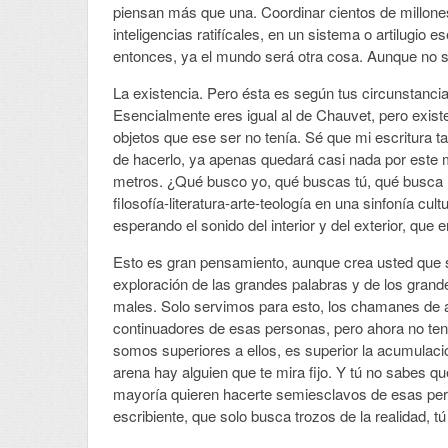
piensan más que una. Coordinar cientos de millon
inteligencias ratifícales, en un sistema o artilugio
entonces, ya el mundo será otra cosa. Aunque no sé
La existencia. Pero ésta es según tus circunstanci
Esencialmente eres igual al de Chauvet, pero existe
objetos que ese ser no tenía. Sé que mi escritura
de hacerlo, ya apenas quedará casi nada por este m
metros. ¿Qué busco yo, qué buscas tú, qué busca
filosofía-literatura-arte-teología en una sinfonía cu
esperando el sonido del interior y del exterior, que
Esto es gran pensamiento, aunque crea usted que so
exploración de las grandes palabras y de los gran
males. Solo servimos para esto, los chamanes de ah
continuadores de esas personas, pero ahora no tene
somos superiores a ellos, es superior la acumulaci
arena hay alguien que te mira fijo. Y tú no sabes 
mayoría quieren hacerte semiesclavos de esas pers
escribiente, que solo busca trozos de la realidad, t