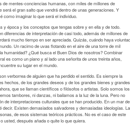
es de mentes-conciencias humanas, con miles de millones de
 ese será el gran salto que vendrá dentro de unas generaciones. Y
 como imaginar lo que será el individuo.
as y época y los conceptos que tengas sobre y en ella y de todo.
n diferencias de interpretación de casi todo, además de millones de
 tardará mucho tiempo en ser apreciada. Quizás, cuándo haya volunta
undo. Un racimo de uvas flotando en el aire de una torre de mil
 la humanidad? ¿Qué busca el Buen Dios de nosotros? Combinar
ltural es como un piano y al lado una señorita de unos treinta años,
 encuentre su lugar en el mundo.
n verborrea de alguien que ha perdido el sentido. Es siempre la
des hechos, de los grandes deseos y de los grandes bienes y grandes
ora, que se llaman científicos o filósofos o artistas. Solo somos los
mos tambores, ni danzas, ni bailamos a la luz de la luna. Pero no
ón de interpretaciones culturales que se han producido. En un mar de
qué decir. Existen demasiados salvadores y demasiadas ideologías. La
onas, de esos sistemas teóricos prácticos. No es el caso de este
ú o usted, después añada o quite lo que quiera.