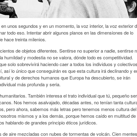
n unos segundos y en un momento, la voz interior, la voz exterior 
ar todo eso. Intentar abrir algunos planos en las dimensiones de lo
 hace treinta milenios.
ientos de objetos diferentes. Sentirse no superior a nadie, sentirse 
y la humildad y modestia no se valora, dónde todo es competitividad.
ue solo sobrevivirá haciendo caer a todos los individuos y colectivos
í, así lo único que conseguirán es que esta cultura irá declinando y e
ultural y de derechos humanos que Europa ha descubierto, se irán
ndividual más profunda y seria.
umanitarios. También interesa el trato individual que tú, pequeño ser
anos. Nos hemos asalvajado, décadas antes, no tenían tanta cultur
enios, pero ahora, sabemos más letras pero tenemos menos cultura del
 a nosotros mismos y a los demás, porque hemos caído en multitud de
s hablando de grandes principio éticos jurídicos.
bes de aire mezcladas con nubes de tormentas de volcán. Cien mente