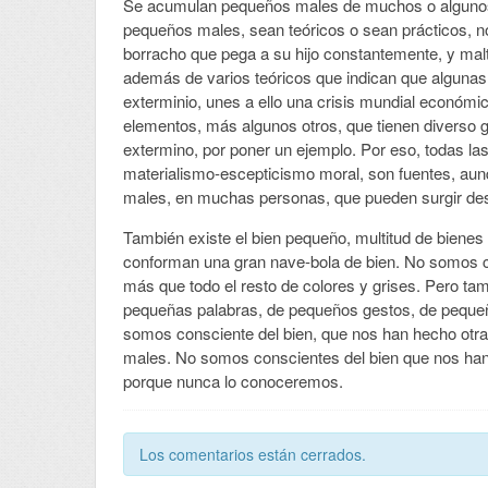
Se acumulan pequeños males de muchos o algunos i
pequeños males, sean teóricos o sean prácticos, n
borracho que pega a su hijo constantemente, y malt
además de varios teóricos que indican que algunas 
exterminio, unes a ello una crisis mundial económ
elementos, más algunos otros, que tienen diverso 
extermino, por poner un ejemplo. Por eso, todas la
materialismo-escepticismo moral, son fuentes, au
males, en muchas personas, que pueden surgir d
También existe el bien pequeño, multitud de biene
conforman una gran nave-bola de bien. No somos 
más que todo el resto de colores y grises. Pero tam
pequeñas palabras, de pequeños gestos, de pequeñ
somos consciente del bien, que nos han hecho otra
males. No somos conscientes del bien que nos han
porque nunca lo conoceremos.
Los comentarios están cerrados.