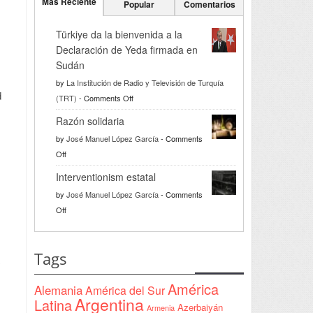
Más Reciente
Popular
Comentarios
Türkiye da la bienvenida a la
Declaración de Yeda firmada en
Sudán
by
La Institución de Radio y Televisión de Turquía
d
on
(TRT)
-
Comments Off
Türkiye
Razón solidaria
da
by
José Manuel López García
-
Comments
la
on
Off
bienvenida
Razón
a
Interventionism estatal
solidaria
la
by
José Manuel López García
-
Comments
Declaración
on
Off
de
Interventionism
Yeda
estatal
firmada
Tags
en
Sudán
América
Alemania
América del Sur
Argentina
Latina
Azerbaiyán
Armenia