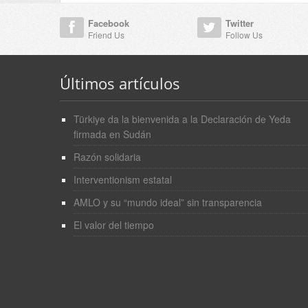
Facebook
Twitter
Friend Us
Follow Us
Últimos artículos
Türkiye da la bienvenida a la Declaración de Yeda
firmada en Sudán
Razón solidaria
Interventionism estatal
AMLO y su “mundo ideal” sin transparencia
El valor del tiempo