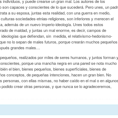
ndividuos, y puede crearse un gran mal. Los autores de los
o son capaces y conscientes de lo que sucederá. Pero unes, un pad
rata a su esposa, juntas esta realidad, con una guerra en medio,
culturas-sociedades-etnias-religiones, son inferiores y merecen el
ica, además de un nuevo imperio-ideología. Unes todos estos
grado de maldad, y juntas un mal enorme, es decir, campos de
s ideologías que defiendan, sin medida, el relativismo-hedonismo-
nque no lo sepan de males futuros, porque crearán muchos pequeños
espués grandes males…
s pequeños, realizados por miles de seres humanos, y juntos forman 
conscientes, porque una mancha negra en una pared se nota mucho
bién el bien, bienes pequeños, bienes superficiales, bienes de
os conceptos, de pequeñas intenciones, hacen un gran bien. No
s personas, con ellas mismas, no haber caído en el mal o en alguno
 podido crear otras personas, y que nunca se lo agradeceremos,