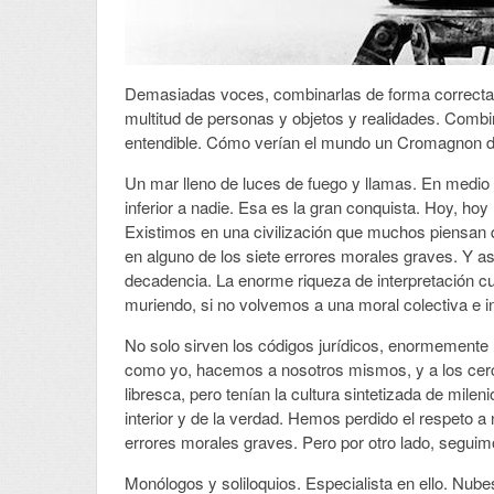
Demasiadas voces, combinarlas de forma correcta e
multitud de personas y objetos y realidades. Combin
entendible. Cómo verían el mundo un Cromagnon de
Un mar lleno de luces de fuego y llamas. En medio c
inferior a nadie. Esa es la gran conquista. Hoy, ho
Existimos en una civilización que muchos piensan q
en alguno de los siete errores morales graves. Y as
decadencia. La enorme riqueza de interpretación c
muriendo, si no volvemos a una moral colectiva e i
No solo sirven los códigos jurídicos, enormemente h
como yo, hacemos a nosotros mismos, y a los cerc
libresca, pero tenían la cultura sintetizada de mil
interior y de la verdad. Hemos perdido el respeto
errores morales graves. Pero por otro lado, seguimo
Monólogos y soliloquios. Especialista en ello. Nu