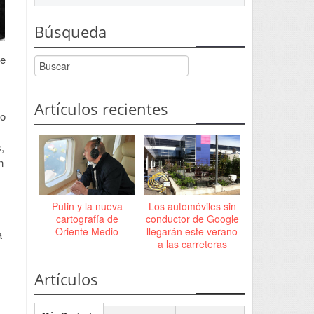
Búsqueda
de
Artículos recientes
no
,
n
Putin y la nueva
Los automóviles sin
cartografía de
conductor de Google
Oriente Medio
llegarán este verano
a
a las carreteras
Artículos
s