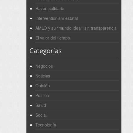
Razón solidaria
Interventionism estatal
AMLO y su “mundo ideal” sin transparencia
El valor del tiempo
Categorías
Negocios
Noticias
Opinión
Política
Salud
Social
Tecnología