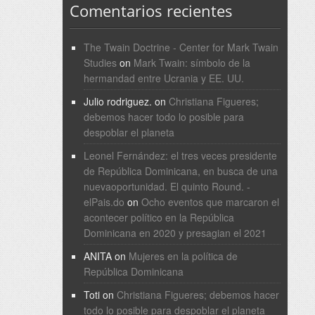
Comentarios recientes
The Twain Doctrine - Center for Mark Twain
Studies
on
Mark Twain: símbolo de la
hermandad entre Ucrania y EE. UU.
Julio rodriguez.
on
Christiana Figueres;
debemos hacer todo lo posible para
despoblar el planeta
Leonel Fernández: el tres veces presidente
de República Dominicana, en busca de una
nuevaoportunidad. El quinto Round. -
elPais.do
on
Ocho eventos que marcaron el
acontecer político en la República
Dominicana en 2020 y presagian el 2021
ANITA
on
Mujeres en la política de
República Dominicana
Toti
on
Christiana Figueres; debemos hacer
todo lo posible para despoblar el planeta