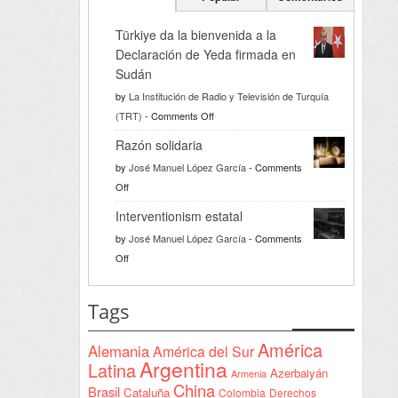
Türkiye da la bienvenida a la
Declaración de Yeda firmada en
Sudán
by
La Institución de Radio y Televisión de Turquía
on
(TRT)
-
Comments Off
Türkiye
Razón solidaria
da
by
José Manuel López García
-
Comments
la
on
Off
bienvenida
Razón
a
Interventionism estatal
solidaria
la
by
José Manuel López García
-
Comments
Declaración
on
Off
de
Interventionism
Yeda
estatal
Tags
firmada
en
América
Alemania
América del Sur
Sudán
Argentina
Latina
Azerbaiyán
Armenia
China
Brasil
Cataluña
Colombia
Derechos