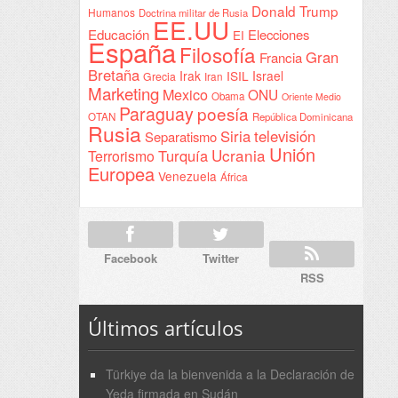
Donald Trump
Humanos
Doctrina militar de Rusia
EE.UU
Educación
Elecciones
EI
España
Filosofía
Gran
Francia
Bretaña
Irak
ISIL
Israel
Grecia
Iran
Marketing
Mexico
ONU
Obama
Oriente Medio
Paraguay
poesía
OTAN
República Dominicana
Rusia
Siria
televisión
Separatismo
Unión
Ucrania
Turquía
Terrorismo
Europea
Venezuela
África
Facebook
Twitter
RSS
Últimos artículos
Türkiye da la bienvenida a la Declaración de
Yeda firmada en Sudán