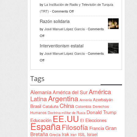
by
La Institución de Radio y Televisión de Turquía
on
(TRT)
-
Comments Off
Türkiye
Razón solidaria
da
by
José Manuel López García
-
Comments
la
on
Off
bienvenida
Razón
a
Interventionism estatal
solidaria
la
by
José Manuel López García
-
Comments
Declaración
on
Off
de
Interventionism
Yeda
estatal
Tags
firmada
en
América
Alemania
América del Sur
Sudán
Argentina
Latina
Azerbaiyán
Armenia
China
Brasil
Cataluña
Colombia
Derechos
Donald Trump
Humanos
Doctrina militar de Rusia
EE.UU
Educación
Elecciones
EI
España
Filosofía
Gran
Francia
Bretaña
Irak
ISIL
Israel
Grecia
Iran