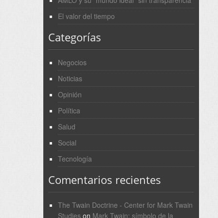
AMLO y su “mundo ideal” sin transparencia
El valor del tiempo
Categorías
Negocios
Noticias
Opinión
Política
Salud
Social
Tecnología
Comentarios recientes
The Twain Doctrine - Center for Mark Twain
Studies
on
Mark Twain: símbolo de la