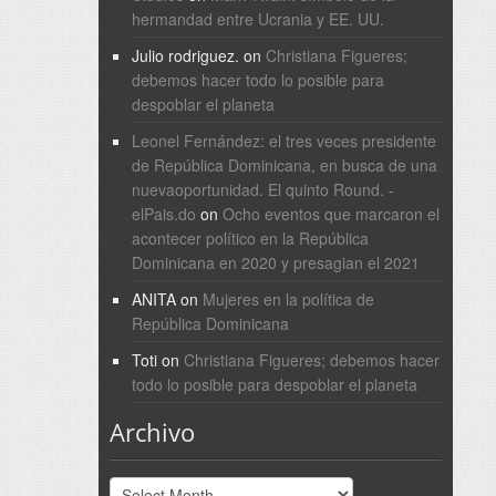
hermandad entre Ucrania y EE. UU.
Julio rodriguez.
on
Christiana Figueres;
debemos hacer todo lo posible para
despoblar el planeta
Leonel Fernández: el tres veces presidente
de República Dominicana, en busca de una
nuevaoportunidad. El quinto Round. -
elPais.do
on
Ocho eventos que marcaron el
acontecer político en la República
Dominicana en 2020 y presagian el 2021
ANITA
on
Mujeres en la política de
República Dominicana
Toti
on
Christiana Figueres; debemos hacer
todo lo posible para despoblar el planeta
Archivo
Archivo