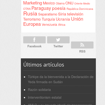
Marketing
Mexico
ONU
Obama
Oriente Medio
Paraguay
poesía
OTAN
República Dominicana
Rusia
Siria
televisión
Separatismo
Unión
Ucrania
Turquía
Terrorismo
Europea
Venezuela
África
Facebook
Twitter
RSS
Últimos artículos
Türkiye da la bienvenida a la Declaración de
Yeda firmada en Sudán
Razón solidaria
Interventionism estatal