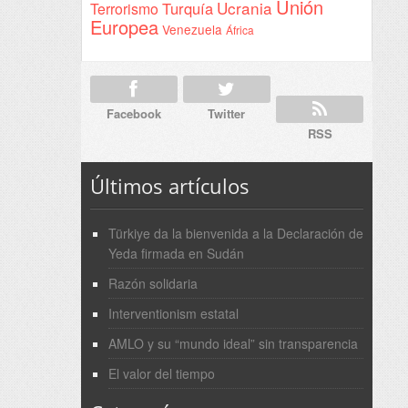
Unión
Ucrania
Turquía
Terrorismo
Europea
Venezuela
África
Facebook
Twitter
RSS
Últimos artículos
Türkiye da la bienvenida a la Declaración de
Yeda firmada en Sudán
Razón solidaria
Interventionism estatal
AMLO y su “mundo ideal” sin transparencia
El valor del tiempo