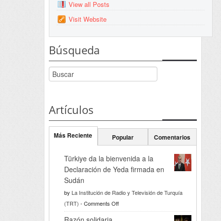
View all Posts
Visit Website
Búsqueda
Artículos
Más Reciente
Popular
Comentarios
Türkiye da la bienvenida a la
Declaración de Yeda firmada en
Sudán
by
La Institución de Radio y Televisión de Turquía
on
(TRT)
-
Comments Off
Türkiye
Razón solidaria