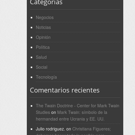
Categorías
Negocios
Noticias
Opinión
Política
Salud
Social
Tecnología
Comentarios recientes
The Twain Doctrine - Center for Mark Twain
Studies
on
Mark Twain: símbolo de la
hermandad entre Ucrania y EE. UU.
Julio rodriguez.
on
Christiana Figueres;