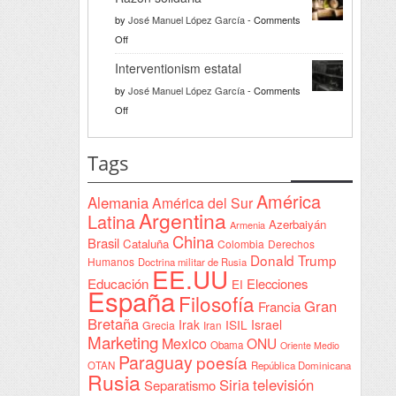
da
by
José Manuel López García
-
Comments
la
on
Off
bienvenida
Razón
a
Interventionism estatal
solidaria
la
by
José Manuel López García
-
Comments
Declaración
on
Off
de
Interventionism
Yeda
estatal
Tags
firmada
en
América
Alemania
América del Sur
Sudán
Argentina
Latina
Azerbaiyán
Armenia
China
Brasil
Cataluña
Colombia
Derechos
Donald Trump
Humanos
Doctrina militar de Rusia
EE.UU
Educación
Elecciones
EI
España
Filosofía
Gran
Francia
Bretaña
Irak
ISIL
Israel
Grecia
Iran
Marketing
Mexico
ONU
Obama
Oriente Medio
Paraguay
poesía
OTAN
República Dominicana
Rusia
Siria
televisión
Separatismo