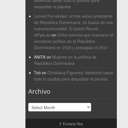
debemos hacer todo lo posible para
despoblar el planeta
Leonel Fernández: el tres veces presidente
de República Dominicana, en busca de una
nuevaoportunidad. El quinto Round. -
elPais.do
on
Ocho eventos que marcaron el
acontecer político en la República
Dominicana en 2020 y presagian el 2021
ANITA
on
Mujeres en la política de
República Dominicana
Toti
on
Christiana Figueres; debemos hacer
todo lo posible para despoblar el planeta
Archivo
Archivo
↑
Eurasia Hoy