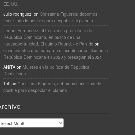
EE. UU.
Julio rodriguez.
on
Christiana Figueres; debemos
hacer todo lo posible para despoblar el planeta
Leonel Fernández: el tres veces presidente de
República Dominicana, en busca de una
nuevaoportunidad. El quinto Round. - elPais.do
on
Ocho eventos que marcaron el acontecer político en la
República Dominicana en 2020 y presagian el 2021
ANITA
on
Mujeres en la política de República
Dominicana
Toti
on
Christiana Figueres; debemos hacer todo lo
posible para despoblar el planeta
Archivo
rchivo