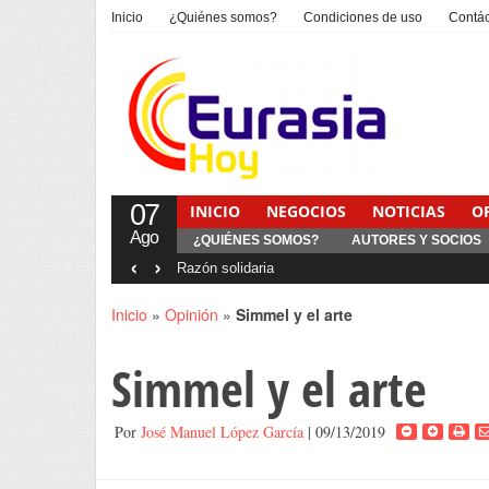
Inicio
¿Quiénes somos?
Condiciones de uso
Contá
07
INICIO
NEGOCIOS
NOTICIAS
O
Ago
¿QUIÉNES SOMOS?
AUTORES Y SOCIOS
‹
›
Interventionism estatal
Inicio
»
Opinión
»
Simmel y el arte
Simmel y el arte
Por
José Manuel López García
| 09/13/2019