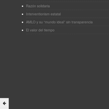
Razón solidaria
Interventionism estatal
AMLO y su “mundo ideal” sin transparencia
El valor del tiempo