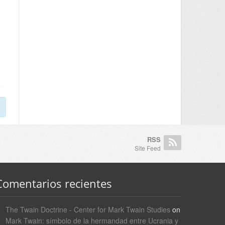
RSS
Site Feed
Comentarios recientes
The Twain Doctrine - Center for Mark Twain Studies
on
Mark Twain: símbolo de la hermandad entre Ucrania y