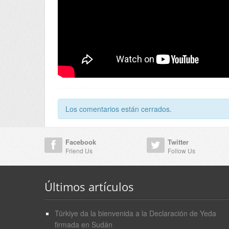
Los comentarios están cerrados.
Facebook
Twitter
Friend Us
Follow Us
Últimos artículos
Türkiye da la bienvenida a la Declaración de Yeda
firmada en Sudán