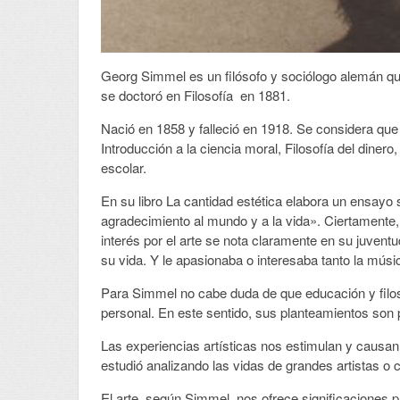
Georg Simmel es un filósofo y sociólogo alemán que 
se doctoró en Filosofía en 1881.
Nació en 1858 y falleció en 1918. Se considera que
Introducción a la ciencia moral, Filosofía del dinero
escolar.
En su libro La cantidad estética elabora un ensayo s
agradecimiento al mundo y a la vida». Ciertamente, 
interés por el arte se nota claramente en su juvent
su vida. Y le apasionaba o interesaba tanto la músi
Para Simmel no cabe duda de que educación y filosof
personal. En este sentido, sus planteamientos son p
Las experiencias artísticas nos estimulan y causa
estudió analizando las vidas de grandes artistas o
El arte, según Simmel, nos ofrece significaciones p