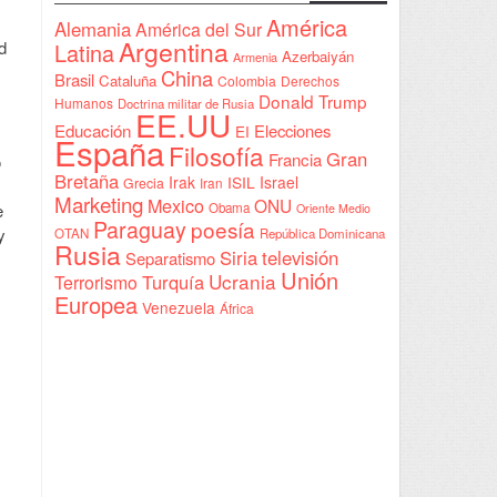
Sudán
América
Alemania
América del Sur
Argentina
d
Latina
Azerbaiyán
Armenia
China
Brasil
Cataluña
Colombia
Derechos
Donald Trump
Humanos
Doctrina militar de Rusia
EE.UU
Educación
Elecciones
EI
España
Filosofía
Gran
Francia
o
Bretaña
Irak
ISIL
Israel
Grecia
Iran
Marketing
Mexico
ONU
Obama
e
Oriente Medio
Paraguay
poesía
y
OTAN
República Dominicana
Rusia
Siria
televisión
Separatismo
Unión
Ucrania
Turquía
Terrorismo
Europea
Venezuela
África