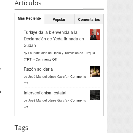
Artículos
Más Reciente
Popular
Comentarios
Türkiye da la bienvenida a la
s
Declaración de Yeda firmada en
Sudán
by
La Institución de Radio y Televisión de Turquía
on
(TRT)
-
Comments Off
Türkiye
,
Razón solidaria
da
by
José Manuel López García
-
Comments
la
on
Off
bienvenida
Razón
a
a
Interventionism estatal
solidaria
la
by
José Manuel López García
-
Comments
Declaración
on
Off
de
Interventionism
Yeda
estatal
firmada
Tags
en