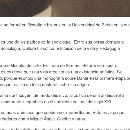
se formó en filosofía e historia en la Universidad de Berlín en la qu
 es uno de los padres de la sociología. Entre sus obras destacan:
, Sociología, Cultura filosófica e Intuición de la vida y Pedagogía
obre filosofía del arte. En frase de Simmel «El arte es nuestro
es evidente que una vida creativa es una existencia artística. Su
ud, porque escribió una monografía sobre Dante en la primera etapa d
ca que realizó su tesis doctoral sobre su origen.
ía contribuyen, de modo decisivo, al cultivo de sí o al desarrollo
lenamente integrables en el ambiente cultural del siglo XXI.
n estados anímicos que pueden ser maravillosos. Esto es algo que
 creadores como Miguel Ángel, Goethe y otros.
lenas y da totalidades de sentido frente a la fragmentación y caos del