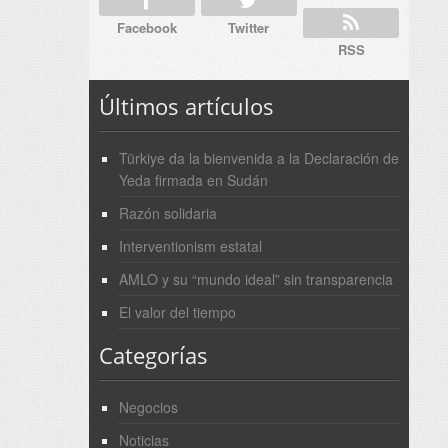
Facebook
Twitter
RSS
Últimos artículos
Türkiye da la bienvenida a la Declaración de
Yeda firmada en Sudán
Razón solidaria
Interventionism estatal
AMLO y su “mundo ideal” sin transparencia
El valor del tiempo
Categorías
Negocios
Noticias