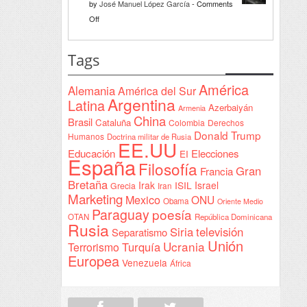
by
José Manuel López García
-
Comments
Declaración
on
Off
de
Interventionism
Yeda
estatal
Tags
firmada
en
América
Alemania
América del Sur
Sudán
Argentina
Latina
Azerbaiyán
Armenia
China
Brasil
Cataluña
Colombia
Derechos
Donald Trump
Humanos
Doctrina militar de Rusia
EE.UU
Educación
Elecciones
EI
España
Filosofía
Gran
Francia
Bretaña
Irak
ISIL
Israel
Grecia
Iran
Marketing
Mexico
ONU
Obama
Oriente Medio
Paraguay
poesía
OTAN
República Dominicana
Rusia
Siria
televisión
Separatismo
Unión
Ucrania
Turquía
Terrorismo
Europea
Venezuela
África