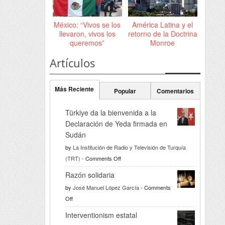
México: “Vivos se los
América Latina y el
llevaron, vivos los
retorno de la Doctrina
queremos”
Monroe
Artículos
Más Reciente
Popular
Comentarios
Türkiye da la bienvenida a la
Declaración de Yeda firmada en
Sudán
by
La Institución de Radio y Televisión de Turquía
on
(TRT)
-
Comments Off
Türkiye
Razón solidaria
da
by
José Manuel López García
-
Comments
la
on
Off
bienvenida
Razón
a
Interventionism estatal
solidaria
la