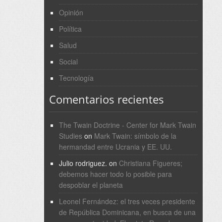
Opinión
Política
Salud
Social
Tecnología
Comentarios recientes
The Twain Doctrine - Center for Mark Twain
Studies
on
Mark Twain: símbolo de la
hermandad entre Ucrania y EE. UU.
Julio rodriguez.
on
Christiana Figueres;
debemos hacer todo lo posible para
despoblar el planeta
Leonel Fernández: el tres veces presidente
de República Dominicana, en busca de una