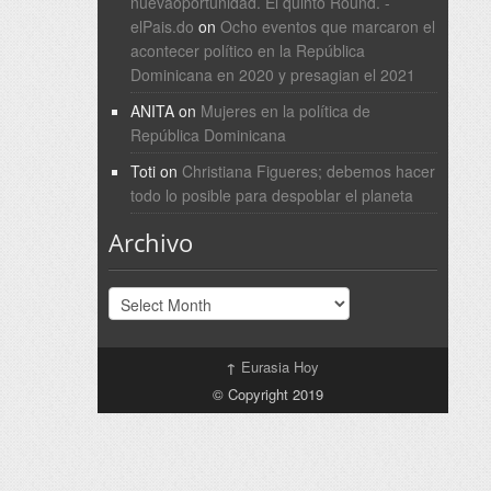
nuevaoportunidad. El quinto Round. -
elPais.do
on
Ocho eventos que marcaron el
acontecer político en la República
Dominicana en 2020 y presagian el 2021
ANITA
on
Mujeres en la política de
República Dominicana
Toti
on
Christiana Figueres; debemos hacer
todo lo posible para despoblar el planeta
Archivo
Archivo
↑
Eurasia Hoy
© Copyright 2019