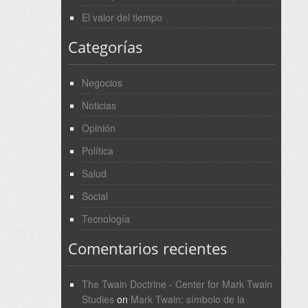
El valor del tiempo
Categorías
Negocios
Noticias
Opinión
Política
Salud
Social
Tecnología
Comentarios recientes
The Twain Doctrine - Center for Mark Twain
Studies
on
Mark Twain: símbolo de la