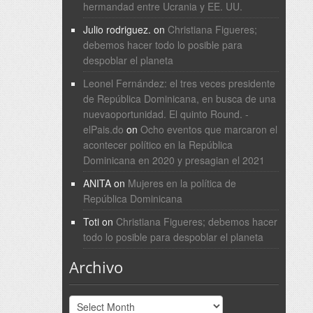
hermandad entre Ucrania y EE. UU.
Julio rodriguez.
on
Christiana Figueres;
debemos hacer todo lo posible para
despoblar el planeta
Leonel Fernández: el tres veces presidente
de República Dominicana, en busca de una
nuevaoportunidad. El quinto Round. -
elPais.do
on
Ocho eventos que marcaron el
acontecer político en la República
Dominicana en 2020 y presagian el 2021
ANITA
on
Mujeres en la política de
República Dominicana
Toti
on
Christiana Figueres; debemos hacer
todo lo posible para despoblar el planeta
Archivo
Archivo