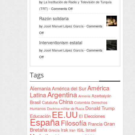
by
La Institución de Radio y Televisión de Turquía
on
(TRT)
-
Comments Off
Türkiye
Razón solidaria
da
by
José Manuel López García
-
Comments
la
on
Off
bienvenida
Razón
a
Interventionism estatal
solidaria
la
by
José Manuel López García
-
Comments
Declaración
on
Off
de
Interventionism
Yeda
estatal
Tags
firmada
en
América
Alemania
América del Sur
Sudán
Argentina
Latina
Azerbaiyán
Armenia
China
Brasil
Cataluña
Colombia
Derechos
Donald Trump
Humanos
Doctrina militar de Rusia
EE.UU
Educación
Elecciones
EI
España
Filosofía
Gran
Francia
Bretaña
Irak
ISIL
Israel
Grecia
Iran