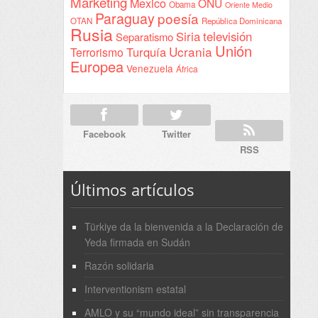
Marketing
Mexico
ONU
Obama
Oriente Medio
Paraguay
poesía
OTAN
República Dominicana
Rusia
Siria
televisión
Separatismo
Unión
Ucrania
Turquía
Terrorismo
Europea
Venezuela
África
Facebook
Twitter
RSS
Últimos artículos
Türkiye da la bienvenida a la Declaración de
Yeda firmada en Sudán
Razón solidaria
Interventionism estatal
AMLO y su “mundo ideal” sin transparencia