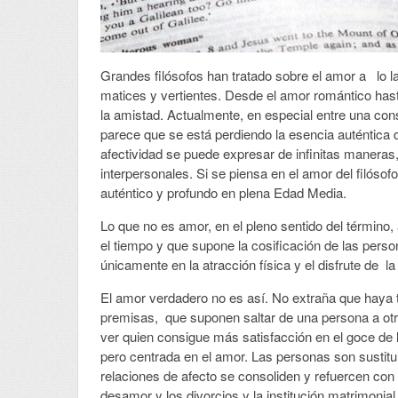
Grandes filósofos han tratado sobre el amor a lo l
matices y vertientes. Desde el amor romántico hast
la amistad. Actualmente, en especial entre una cons
parece que se está perdiendo la esencia auténtica d
afectividad se puede expresar de infinitas maneras
interpersonales. Si se piensa en el amor del filóso
auténtico y profundo en plena Edad Media.
Lo que no es amor, en el pleno sentido del término,
el tiempo y que supone la cosificación de las pers
únicamente en la atracción física y el disfrute de l
El amor verdadero no es así. No extraña que haya 
premisas, que suponen saltar de una persona a otr
ver quien consigue más satisfacción en el goce de 
pero centrada en el amor. Las personas son sustitu
relaciones de afecto se consoliden y refuercen con 
desamor y los divorcios y la institución matrimonial