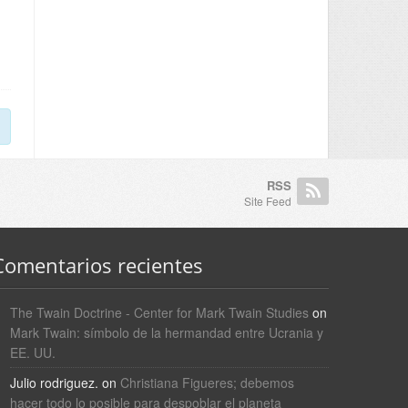
RSS
Site Feed
Comentarios recientes
The Twain Doctrine - Center for Mark Twain Studies
on
Mark Twain: símbolo de la hermandad entre Ucrania y
EE. UU.
Julio rodriguez.
on
Christiana Figueres; debemos
hacer todo lo posible para despoblar el planeta