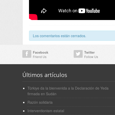
Los comentarios están cerrados.
Facebook
Twitter
Friend Us
Follow Us
Últimos artículos
Türkiye da la bienvenida a la Declaración de Yeda
firmada en Sudán
Razón solidaria
Interventionism estatal