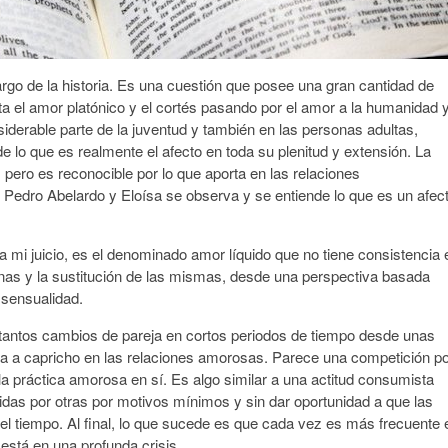
argo de la historia. Es una cuestión que posee una gran cantidad de
a el amor platónico y el cortés pasando por el amor a la humanidad 
iderable parte de la juventud y también en las personas adultas,
e lo que es realmente el afecto en toda su plenitud y extensión. La
, pero es reconocible por lo que aporta en las relaciones
fo Pedro Abelardo y Eloísa se observa y se entiende lo que es un afec
 a mi juicio, es el denominado amor líquido que no tiene consistencia 
onas y la sustitución de las mismas, desde una perspectiva basada
a sensualidad.
tantos cambios de pareja en cortos periodos de tiempo desde unas
a a capricho en las relaciones amorosas. Parece una competición p
la práctica amorosa en sí. Es algo similar a una actitud consumista
idas por otras por motivos mínimos y sin dar oportunidad a que las
el tiempo. Al final, lo que sucede es que cada vez es más frecuente 
 está en una profunda crisis.