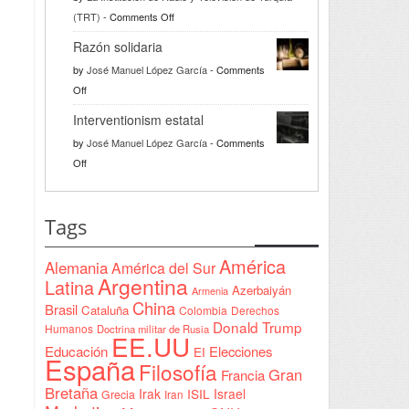
on
(TRT)
-
Comments Off
Türkiye
Razón solidaria
da
by
José Manuel López García
-
Comments
la
on
Off
bienvenida
Razón
a
Interventionism estatal
solidaria
la
by
José Manuel López García
-
Comments
Declaración
on
Off
de
Interventionism
Yeda
estatal
firmada
Tags
en
Sudán
América
Alemania
América del Sur
Argentina
Latina
Azerbaiyán
Armenia
China
Brasil
Cataluña
Colombia
Derechos
Donald Trump
Humanos
Doctrina militar de Rusia
EE.UU
Educación
Elecciones
EI
España
Filosofía
Gran
Francia
Bretaña
Irak
ISIL
Israel
Grecia
Iran