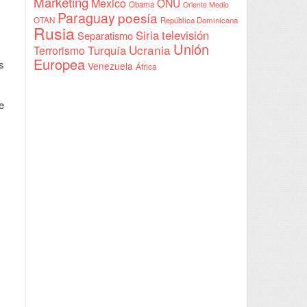
Marketing
Mexico
ONU
Obama
Oriente Medio
Paraguay
poesía
OTAN
República Dominicana
Rusia
Siria
televisión
Separatismo
Unión
Ucrania
Turquía
Terrorismo
Europea
s
Venezuela
África
e