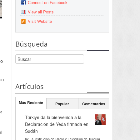
Connect on Facebook
View all Posts
Visit Website
y
Búsqueda
to
en
Artículos
Más Reciente
Popular
Comentarios
or
Türkiye da la bienvenida a la
Declaración de Yeda firmada en
Sudán
el
by
La Institución de Radio y Televisión de Turquía