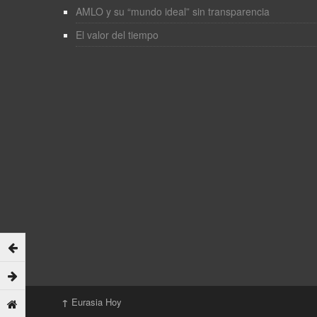
AMLO y su “mundo ideal” sin transparencia
El valor del tiempo
↑
Eurasia Hoy