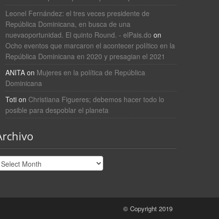
Leonel Fernández: el tres veces presidente de
República Dominicana, en busca de una
nuevaoportunidad. El quinto Round. - elPais.do
on
Ocho eventos que marcaron el acontecer político en la
República Dominicana en 2020 y presagian el 2021
ANITA
on
Mujeres en la política de República
Dominicana
Toti
on
Christiana Figueres; debemos hacer todo lo
posible para despoblar el planeta
Archivo
rchivo
© Copyright 2019