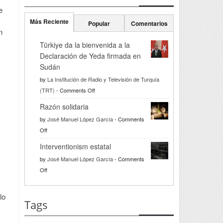
e
Más Reciente
Popular
Comentarios
n
Türkiye da la bienvenida a la
Declaración de Yeda firmada en
Sudán
by
La Institución de Radio y Televisión de Turquía
on
(TRT)
-
Comments Off
Türkiye
Razón solidaria
da
by
José Manuel López García
-
Comments
la
on
Off
bienvenida
Razón
a
Interventionism estatal
solidaria
la
by
José Manuel López García
-
Comments
Declaración
on
Off
de
Interventionism
Yeda
estatal
lo
firmada
Tags
en
Sudán