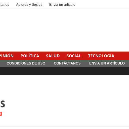
ctanos
Autores y Socios
Envía un artículo
PINIÓN
POLÍTICA
SALUD
SOCIAL
TECNOLOGÍA
CONDICIONES DE USO
CONTÁCTANOS
ENVÍA UN ARTÍCULO
Interventionism estatal
s