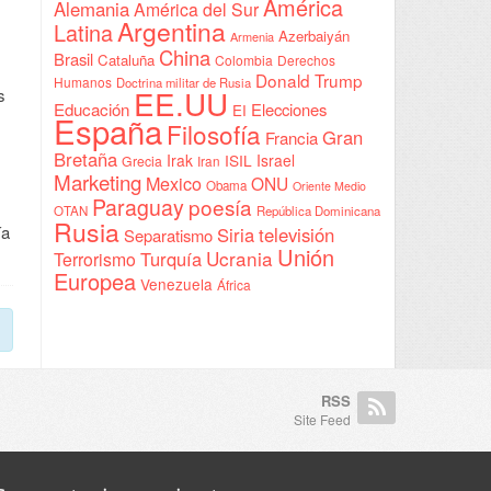
América
Alemania
América del Sur
Argentina
Latina
Azerbaiyán
Armenia
China
Brasil
Cataluña
Colombia
Derechos
Donald Trump
Humanos
Doctrina militar de Rusia
EE.UU
s
Educación
Elecciones
EI
España
Filosofía
Gran
Francia
Bretaña
Irak
ISIL
Israel
Grecia
Iran
Marketing
Mexico
ONU
Obama
Oriente Medio
Paraguay
poesía
OTAN
República Dominicana
Rusia
ía
Siria
televisión
Separatismo
Unión
Ucrania
Turquía
Terrorismo
Europea
Venezuela
África
RSS
Site Feed