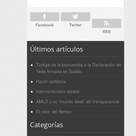
Facebook
Twitter
RSS
Últimos artículos
Türkiye da la bienvenida a la Declaración de
Yeda firmada en Sudán
Razón solidaria
Interventionism estatal
AMLO y su “mundo ideal” sin transparencia
El valor del tiempo
Categorías