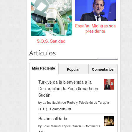
España: Mientras sea
presidente
S.O.S. Sanidad
Artículos
Más Reciente
Popular
Comentarios
Türkiye da la bienvenida a la
Declaración de Yeda firmada en
Sudán
by
La Institución de Radio y Televisión de Turquía
on
(TRT)
-
Comments Off
Türkiye
Razón solidaria
da
by
José Manuel López García
-
Comments
la