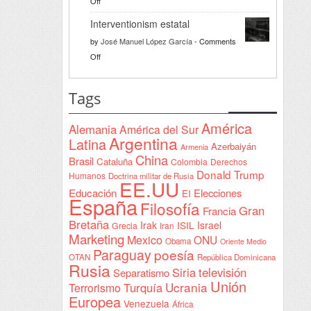
on
Off
bienvenida
Razón
a
Interventionism estatal
solidaria
la
by
José Manuel López García
-
Comments
Declaración
on
Off
de
Interventionism
Yeda
estatal
Tags
firmada
en
América
Alemania
América del Sur
Sudán
Argentina
Latina
Azerbaiyán
Armenia
China
Brasil
Cataluña
Colombia
Derechos
Donald Trump
Humanos
Doctrina militar de Rusia
EE.UU
Educación
Elecciones
EI
España
Filosofía
Gran
Francia
Bretaña
Irak
ISIL
Israel
Grecia
Iran
Marketing
Mexico
ONU
Obama
Oriente Medio
Paraguay
poesía
OTAN
República Dominicana
Rusia
Siria
televisión
Separatismo
Unión
Ucrania
Turquía
Terrorismo
Europea
Venezuela
África