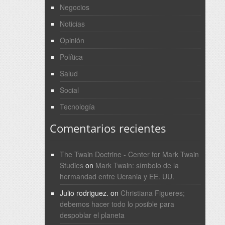
Negocios
Noticias
Opinión
Política
Salud
Social
Tecnología
Comentarios recientes
The Twain Doctrine - Center for Mark Twain
Studies
on
Mark Twain: símbolo de la
hermandad entre Ucrania y EE. UU.
Julio rodriguez.
on
Christiana Figueres;
debemos hacer todo lo posible para
despoblar el planeta