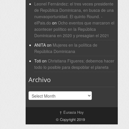
Leonel Fernández: el tres veces presidente
de República Dominicana, en busca de una
nuevaoportunidad. El quinto Round. -
elPais.do
on
Ocho eventos que marcaron el
acontecer político en la República
Dominicana en 2020 y presagian el 2021
ANITA
on
Mujeres en la política de
República Dominicana
Toti
on
Christiana Figueres; debemos hacer
todo lo posible para despoblar el planeta
Archivo
Archivo
↑
Eurasia Hoy
© Copyright 2019