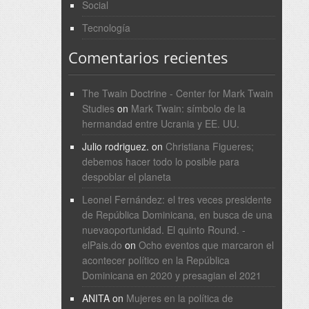
Social
Tecnología
Comentarios recientes
The Twain Doctrine - Center for Mark Twain
Studies
on
Mark Twain: símbolo de la
hermandad entre Ucrania y EE. UU.
Julio rodriguez.
on
Christiana Figueres;
debemos hacer todo lo posible para
despoblar el planeta
Leonel Fernández: el tres veces presidente
de República Dominicana, en busca de una
nuevaoportunidad. El quinto Round. -
elPais.do
on
Ocho eventos que marcaron el
acontecer político en la República
Dominicana en 2020 y presagian el 2021
ANITA
on
Mujeres en la política de