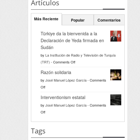
Artículos
Más Reciente
Popular
Comentarios
Türkiye da la bienvenida a la
Declaración de Yeda firmada en
Sudán
by
La Institución de Radio y Televisión de Turquía
on
(TRT)
-
Comments Off
Türkiye
Razón solidaria
da
by
José Manuel López García
-
Comments
la
on
Off
bienvenida
Razón
a
Interventionism estatal
solidaria
la
by
José Manuel López García
-
Comments
Declaración
on
Off
de
Interventionism
Yeda
estatal
Tags
firmada
en