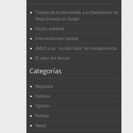
Türkiye da la bienvenida a la Declaración de
Yeda firmada en Sudán
Razón solidaria
Interventionism estatal
AMLO y su “mundo ideal” sin transparencia
El valor del tiempo
Categorías
Negocios
Noticias
Opinión
Política
Salud