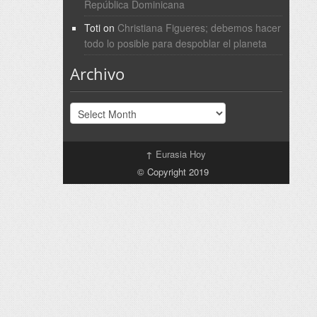
República Dominicana
Toti
on
Christiana Figueres; debemos hacer
todo lo posible para despoblar el planeta
Archivo
Archivo
↑
Eurasia Hoy
© Copyright 2019