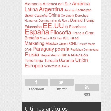
América
Alemania
América del Sur
Sudán
Argentina
Latina
Azerbaiyán
Armenia
China
Brasil
Cataluña
Colombia
Derechos
Donald Trump
Humanos
Doctrina militar de Rusia
EE.UU
Educación
Elecciones
EI
España
Filosofía
Gran
Francia
Bretaña
Irak
ISIL
Israel
Grecia
Iran
Marketing
Mexico
ONU
Obama
Oriente Medio
Paraguay
poesía
OTAN
República Dominicana
Rusia
Siria
televisión
Separatismo
Unión
Ucrania
Turquía
Terrorismo
Europea
Venezuela
África
Facebook
Twitter
RSS
Últimos artículos