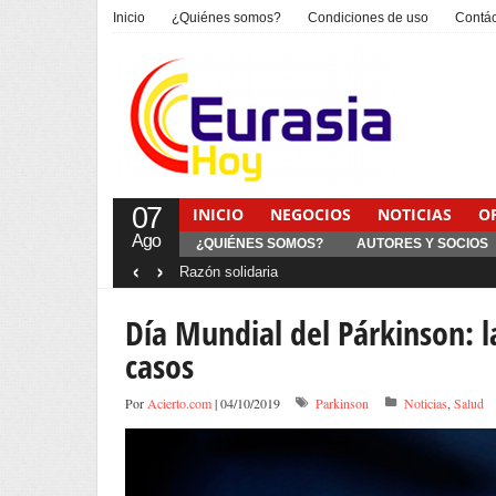
Inicio
¿Quiénes somos?
Condiciones de uso
Contá
07
INICIO
NEGOCIOS
NOTICIAS
O
Ago
¿QUIÉNES SOMOS?
AUTORES Y SOCIOS
‹
›
Interventionism estatal
Día Mundial del Párkinson: l
casos
Por
Acierto.com
| 04/10/2019
Parkinson
Noticias
,
Salud