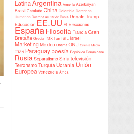
Argentina
Latina
Azerbaiyán
Armenia
China
Brasil
Cataluña
Colombia
Derechos
Donald Trump
Humanos
Doctrina militar de Rusia
EE.UU
Educación
Elecciones
EI
España
Filosofía
Gran
Francia
Bretaña
Irak
ISIL
Israel
Grecia
Iran
Marketing
Mexico
ONU
Obama
Oriente Medio
Paraguay
poesía
OTAN
República Dominicana
Rusia
Siria
televisión
Separatismo
Unión
Ucrania
Turquía
Terrorismo
Europea
Venezuela
África
y