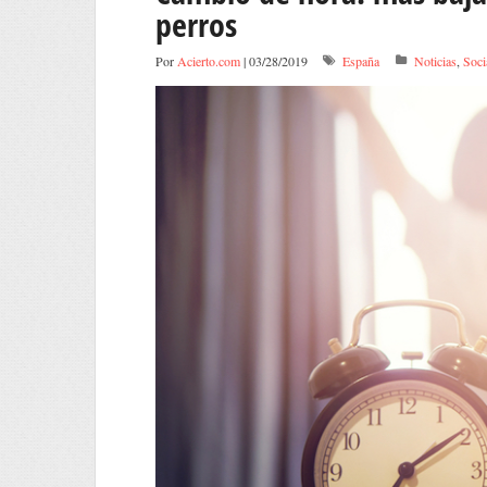
perros
Por
Acierto.com
| 03/28/2019
España
Noticias
,
Soci