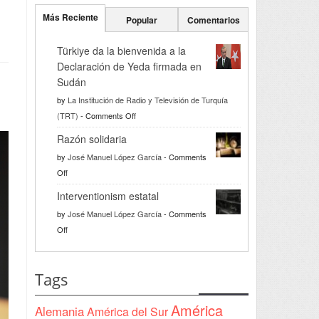
Más Reciente
Popular
Comentarios
Türkiye da la bienvenida a la
Declaración de Yeda firmada en
Sudán
by
La Institución de Radio y Televisión de Turquía
on
(TRT)
-
Comments Off
Türkiye
Razón solidaria
da
by
José Manuel López García
-
Comments
la
on
Off
bienvenida
Razón
a
Interventionism estatal
solidaria
la
by
José Manuel López García
-
Comments
Declaración
on
Off
de
Interventionism
Yeda
estatal
firmada
Tags
en
Sudán
América
Alemania
América del Sur